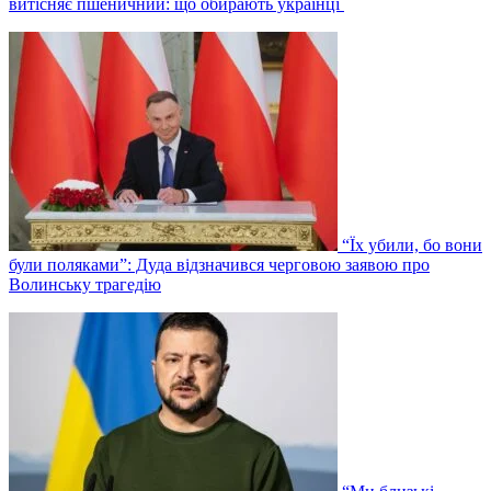
витісняє пшеничний: що обирають українці
“Їх убили, бо вони
були поляками”: Дуда відзначився черговою заявою про
Волинську трагедію