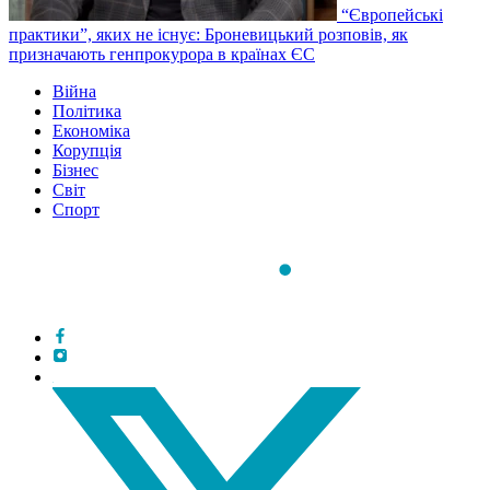
“Європейські
практики”, яких не існує: Броневицький розповів, як
призначають генпрокурора в країнах ЄС
Війна
Політика
Економіка
Корупція
Бізнес
Світ
Спорт