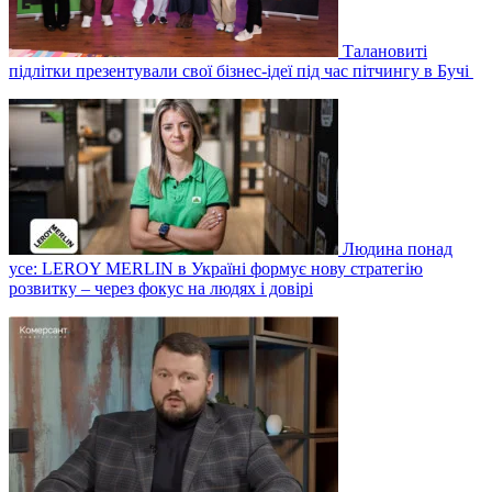
Талановиті
підлітки презентували свої бізнес-ідеї під час пітчингу в Бучі
Людина понад
усе: LEROY MERLIN в Україні формує нову стратегію
розвитку – через фокус на людях і довірі