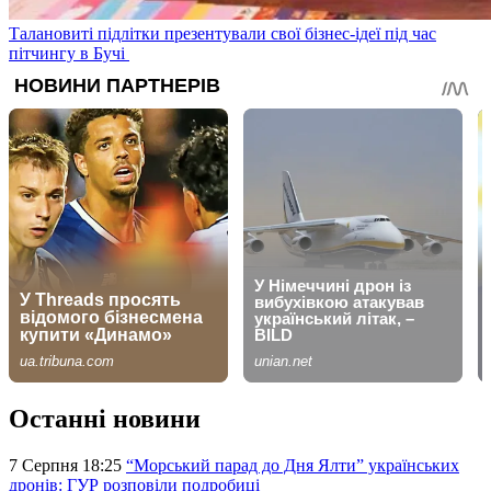
Талановиті підлітки презентували свої бізнес-ідеї під час
пітчингу в Бучі
Останні новини
7 Серпня 18:25
“Морський парад до Дня Ялти” українських
дронів: ГУР розповіли подробиці