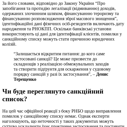
За його словами, відповідно до Закону України “Про
запобігання та протидію легалізації (відмиванню) доходів,
одержаних злочинним шляхом, фінансуванню тероризму та
фінансуванню розповсюдження зброї масового знищення”,
ідентифікаційні дані фізичних осіб-резидентів включають дату
народження та РНОКПП. Оскільки банківські установи
використовують ці дані для ідентифікації клієнтів, помилки у
санкційному списку можуть стати причиною юридичних
колізій.
“Залишається відкритим питання: до кого саме
застосовані санкції? Це може призвести до
складнощів з реалізацією обмежувальних заходів
та створити підґрунтя для оскарження у судовому
порядку санкцій у разі їх застосування”, –
Денис
Терещенко
Чи буде переглянуто санкційний
список?
На цей час офіційної реакції з боку РНБО щодо виправлення
помилок у санкційному списку немає. Однак експерти
наголошують, що неточності у таких документах можуть
суттєво ускладнити їхнє практичне застосування та поставити