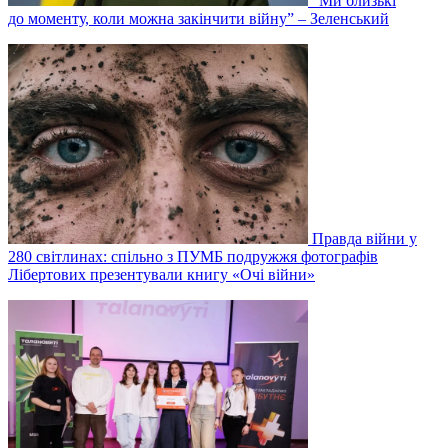
“Ми близькі
до моменту, коли можна закінчити війну” – Зеленський
Правда війни у
280 світлинах: спільно з ПУМБ подружжя фотографів
Лібертових презентували книгу «Очі війни»