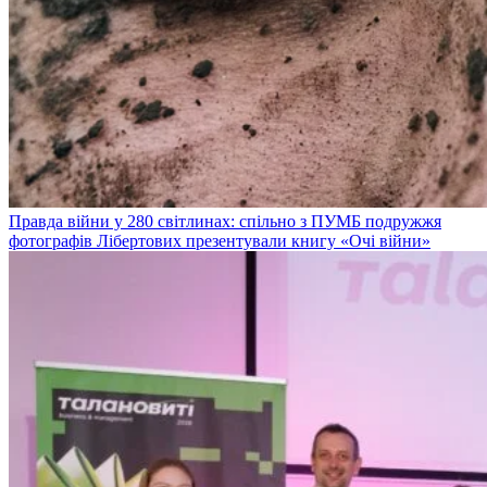
Правда війни у 280 світлинах: спільно з ПУМБ подружжя
фотографів Лібертових презентували книгу «Очі війни»