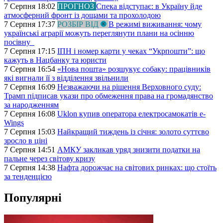
7 Серпня 18:02
ПРОГНОЗ
Спека відступає: в Україну йде
атмосферний фронт із дощами та прохолодою
7 Серпня 17:37
РОЗБІР ВІД
В режимі виживання: чому
українські аграрії можуть переглянути плани на осінню
посівну
7 Серпня 17:15
ІПН і номер карти у чеках “Укрпошти”: що
кажуть в Нацбанку та юристи
7 Серпня 16:54
«Нова пошта» розшукує собаку: працівників
які вигнали її з відділення звільнили
7 Серпня 16:09
Незважаючи на рішення Верховного суду:
Трамп підписав укази про обмеження права на громадянство
за народженням
7 Серпня 16:08
Uklon купив оператора електросамокатів e-
Wings
7 Серпня 15:03
Найкращий тиждень із січня: золото суттєво
зросло в ціні
7 Серпня 14:51
АМКУ закликав уряд знизити податки на
пальне через світову кризу
7 Серпня 14:38
Нафта дорожчає на світових ринках: що стоїть
за тенденцією
Популярні