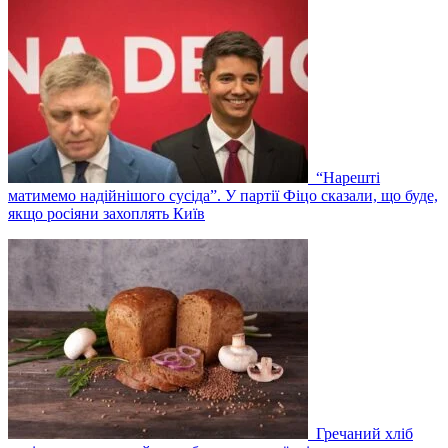
“Нарешті
матимемо надійнішого сусіда”. У партії Фіцо сказали, що буде,
якщо росіяни захоплять Київ
Гречаний хліб