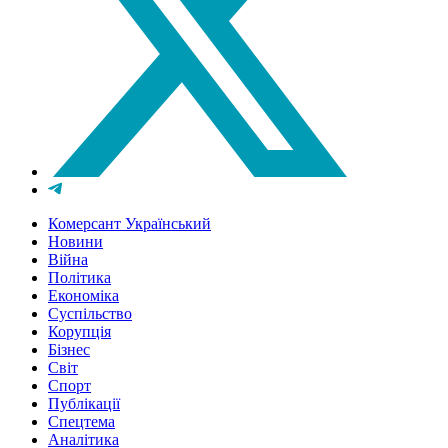
Комерсант Український
Новини
Війна
Політика
Економіка
Суспільство
Корупція
Бізнес
Світ
Спорт
Публікації
Спецтема
Аналітика