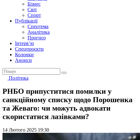
Бізнес
Світ
Спорт
Публікації
Спецтема
Аналітика
Прогноз
Інтерв’ю
Спецпроєкти
Колонки
Анонси
Політика
РНБО припуститися помилки у
санкційному списку щодо Порошенка
та Жеваго: чи можуть адвокати
скористатися лазівками?
14 Лютого 2025 19:30