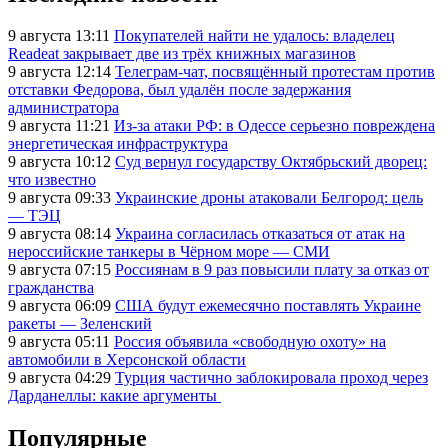
9 августа 13:11
Покупателей найти не удалось: владелец
Readeat закрывает две из трёх книжных магазинов
9 августа 12:14
Телеграм-чат, посвящённый протестам против
отставки Федорова, был удалён после задержания
администратора
9 августа 11:21
Из-за атаки РФ: в Одессе серьезно повреждена
энергетическая инфраструктура
9 августа 10:12
Суд вернул государству Октябрьский дворец:
что известно
9 августа 09:33
Украинские дроны атаковали Белгород: цель
— ТЭЦ
9 августа 08:14
Украина согласилась отказаться от атак на
нероссийские танкеры в Чёрном море — СМИ
9 августа 07:15
Россиянам в 9 раз повысили плату за отказ от
гражданства
9 августа 06:09
США будут ежемесячно поставлять Украине
ракеты — Зеленский
9 августа 05:11
Россия объявила «свободную охоту» на
автомобили в Херсонской области
9 августа 04:29
Турция частично заблокировала проход через
Дарданеллы: какие аргументы
Популярные