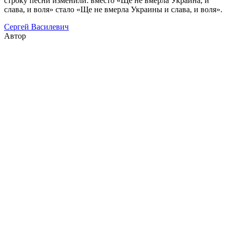
строку песни изменили: вместо «Ще не вмерла Украина, и
слава, и воля» стало «Ще не вмерла Украины и слава, и воля».
Сергей Василевич
Автор