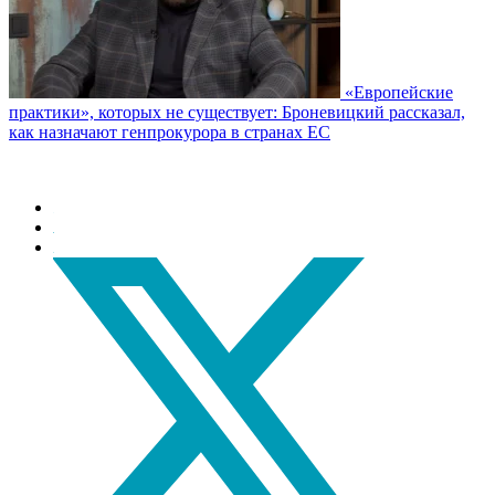
«Европейские
практики», которых не существует: Броневицкий рассказал,
как назначают генпрокурора в странах ЕС