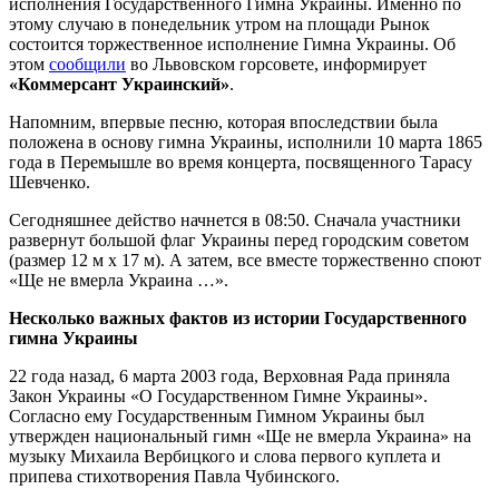
исполнения Государственного Гимна Украины. Именно по
этому случаю в понедельник утром на площади Рынок
состоится торжественное исполнение Гимна Украины. Об
этом
сообщили
во Львовском горсовете, информирует
«Коммерсант Украинский»
.
Напомним, впервые песню, которая впоследствии была
положена в основу гимна Украины, исполнили 10 марта 1865
года в Перемышле во время концерта, посвященного Тарасу
Шевченко.
Сегодняшнее действо начнется в 08:50. Сначала участники
развернут большой флаг Украины перед городским советом
(размер 12 м х 17 м). А затем, все вместе торжественно споют
«Ще не вмерла Украина …».
Несколько важных фактов из истории Государственного
гимна Украины
22 года назад, 6 марта 2003 года, Верховная Рада приняла
Закон Украины «О Государственном Гимне Украины».
Согласно ему Государственным Гимном Украины был
утвержден национальный гимн «Ще не вмерла Украина» на
музыку Михаила Вербицкого и слова первого куплета и
припева стихотворения Павла Чубинского.