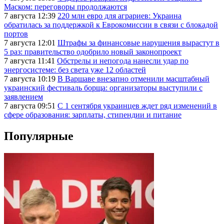
Маском: переговоры продолжаются
7 августа 12:39
220 млн евро для аграриев: Украина
обратилась за поддержкой к Еврокомиссии в связи с блокадой
портов
7 августа 12:01
Штрафы за финансовые нарушения вырастут в
5 раз: правительство одобрило новый законопроект
7 августа 11:41
Обстрелы и непогода нанесли удар по
энергосистеме: без света уже 12 областей
7 августа 10:19
В Варшаве внезапно отменили масштабный
украинский фестиваль борща: организаторы выступили с
заявлением
7 августа 09:51
С 1 сентября украинцев ждет ряд изменений в
сфере образования: зарплаты, стипендии и питание
Популярные