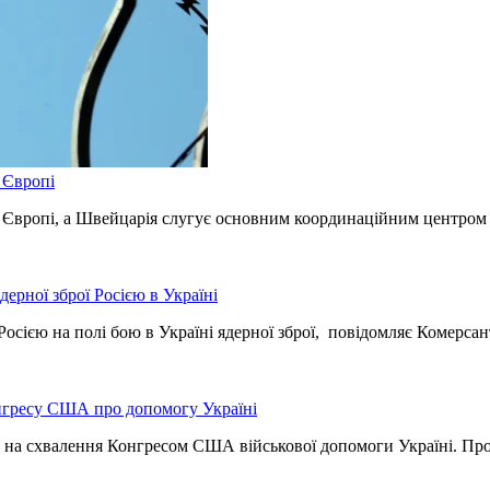
 Європі
 в Європі, а Швейцарія слугує основним координаційним центром
ерної зброї Росією в Україні
осією на полі бою в Україні ядерної зброї, повідомляє Комерса
нгресу США про допомогу Україні
я на схвалення Конгресом США військової допомоги Україні. Пр