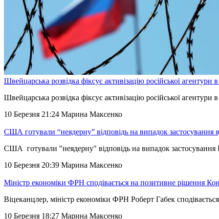
Швейцарська розвідка фіксує активізацію російської агентури в
Швейцарська розвідка фіксує активізацію російської агентури
10 Березня 21:24
Марина Максенко
США готували “неядерну” відповідь на випадок застосування яд
США готували "неядерну" відповідь на випадок застосування Р
10 Березня 20:39
Марина Максенко
Міністр економіки ФРН сподівається на позитивне рішення Ко
Віцеканцлер, міністр економіки ФРН Роберт Габек сподіваєтьс
10 Березня 18:27
Марина Максенко