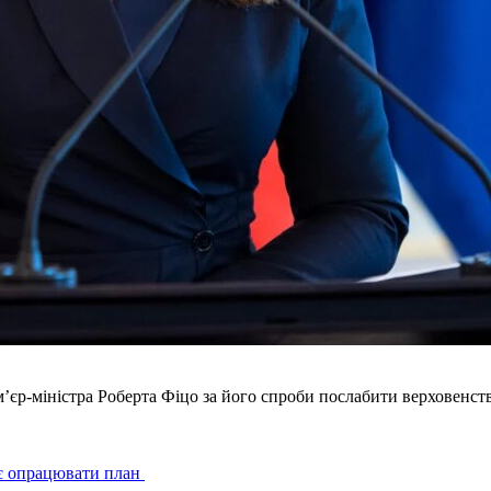
єр-міністра Роберта Фіцо за його спроби послабити верховенств
є опрацювати план