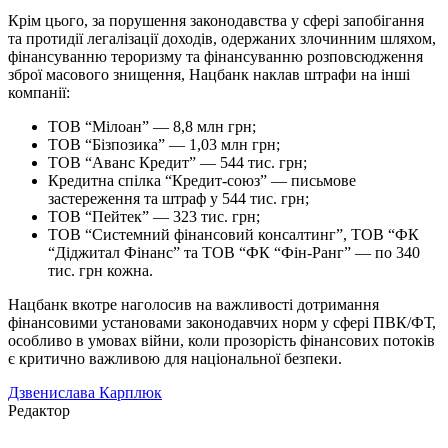
Крім цього, за порушення законодавства у сфері запобігання
та протидії легалізації доходів, одержаних злочинним шляхом,
фінансуванню тероризму та фінансуванню розповсюдження
зброї масового знищення, Нацбанк наклав штрафи на інші
компанії:
ТОВ “Мілоан” — 8,8 млн грн;
ТОВ “Бізпозика” — 1,03 млн грн;
ТОВ “Аванс Кредит” — 544 тис. грн;
Кредитна спілка “Кредит-союз” — письмове
застереження та штраф у 544 тис. грн;
ТОВ “Пейтек” — 323 тис. грн;
ТОВ “Системний фінансовий консалтинг”, ТОВ “ФК
“Діджитал Фінанс” та ТОВ “ФК “Фін-Ранг” — по 340
тис. грн кожна.
Нацбанк вкотре наголосив на важливості дотримання
фінансовими установами законодавчих норм у сфері ПВК/ФТ,
особливо в умовах війни, коли прозорість фінансових потоків
є критично важливою для національної безпеки.
Дзвенислава Карплюк
Редактор