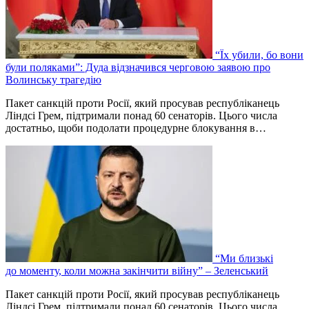
“Їх убили, бо вони
були поляками”: Дуда відзначився черговою заявою про
Волинську трагедію
Пакет санкцій проти Росії, який просував республіканець
Ліндсі Грем, підтримали понад 60 сенаторів. Цього числа
достатньо, щоби подолати процедурне блокування в…
“Ми близькі
до моменту, коли можна закінчити війну” – Зеленський
Пакет санкцій проти Росії, який просував республіканець
Ліндсі Грем, підтримали понад 60 сенаторів. Цього числа