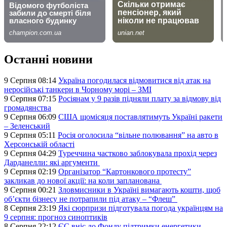
Останні новини
9 Серпня 08:14
Україна погодилася відмовитися від атак на
неросійські танкери в Чорному морі – ЗМІ
9 Серпня 07:15
Росіянам у 9 разів підняли плату за відмову від
громадянства
9 Серпня 06:09
США щомісяця поставлятимуть Україні ракети
– Зеленський
9 Серпня 05:11
Росія оголосила “вільне полювання” на авто в
Херсонській області
9 Серпня 04:29
Туреччина частково заблокувала прохід через
Дарданелли: які аргументи
9 Серпня 02:19
Організатор “Картонкового протесту”
закликав до нової акції: на коли запланована
9 Серпня 00:21
Зловмисники в Україні вимагають кошти, щоб
об’єкти бізнесу не потрапили під атаку – “Флеш”
8 Серпня 23:19
Які сюрпризи підготувала погода українцям на
9 серпня: прогноз синоптиків
8 Серпня 22:12
ЄС вніс до Фонду підтримки енергетики