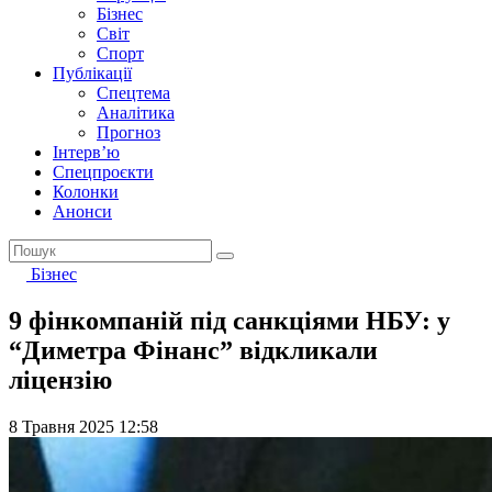
Бізнес
Світ
Спорт
Публікації
Спецтема
Аналітика
Прогноз
Інтерв’ю
Спецпроєкти
Колонки
Анонси
Бізнес
9 фінкомпаній під санкціями НБУ: у
“Диметра Фінанс” відкликали
ліцензію
8 Травня 2025 12:58