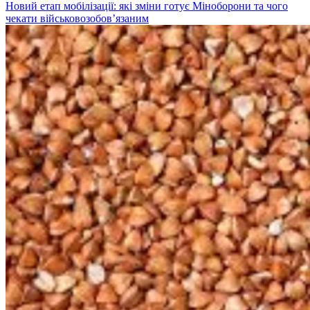
Новий етап мобілізації: які зміни готує Міноборони та чого
чекати військовозобов’язаним