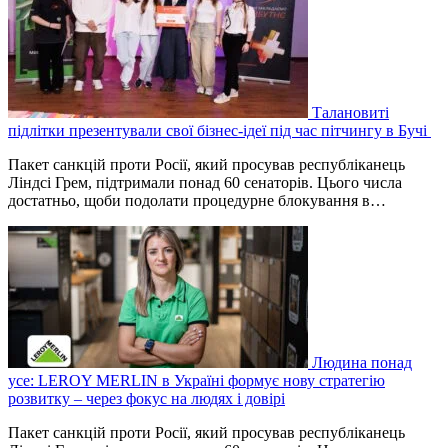
Талановиті
підлітки презентували свої бізнес-ідеї під час пітчингу в Бучі
Пакет санкцій проти Росії, який просував республіканець
Ліндсі Грем, підтримали понад 60 сенаторів. Цього числа
достатньо, щоби подолати процедурне блокування в…
Людина понад
усе: LEROY MERLIN в Україні формує нову стратегію
розвитку – через фокус на людях і довірі
Пакет санкцій проти Росії, який просував республіканець