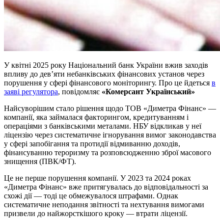
У квітні 2025 року Національний банк України вжив заходів
впливу до дев’яти небанківських фінансових установ через
порушення у сфері фінансового моніторингу. Про це йдеться
в
заяві регулятора
, повідомляє
«Комерсант Український»
Найсуворішим стало рішення щодо ТОВ «Диметра Фінанс» —
компанії, яка займалася факторингом, кредитуванням і
операціями з банківськими металами. НБУ відкликав у неї
ліцензію через систематичне ігнорування вимог законодавства
у сфері запобігання та протидії відмиванню доходів,
фінансуванню тероризму та розповсюдженню зброї масового
знищення (ПВК/ФТ).
Це не перше порушення компанії. У 2023 та 2024 роках
«Диметра Фінанс» вже притягувалась до відповідальності за
схожі дії — тоді це обмежувалося штрафами. Однак
систематичне неподання звітності та нехтування вимогами
призвели до найжорсткішого кроку — втрати ліцензії.