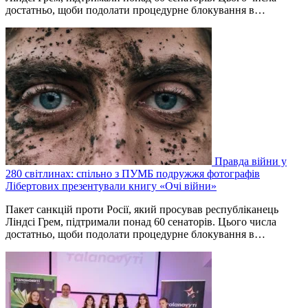
достатньо, щоби подолати процедурне блокування в…
Правда війни у
280 світлинах: спільно з ПУМБ подружжя фотографів
Лібертових презентували книгу «Очі війни»
Пакет санкцій проти Росії, який просував республіканець
Ліндсі Грем, підтримали понад 60 сенаторів. Цього числа
достатньо, щоби подолати процедурне блокування в…