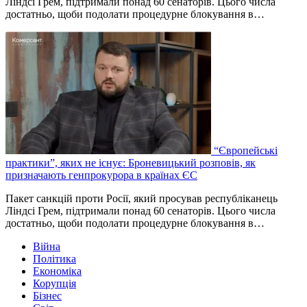
Ліндсі Грем, підтримали понад 60 сенаторів. Цього числа
достатньо, щоби подолати процедурне блокування в…
“Європейські
практики”, яких не існує: Броневицький розповів, як
призначають генпрокурора в країнах ЄС
Пакет санкцій проти Росії, який просував республіканець
Ліндсі Грем, підтримали понад 60 сенаторів. Цього числа
достатньо, щоби подолати процедурне блокування в…
Війна
Політика
Економіка
Корупція
Бізнес