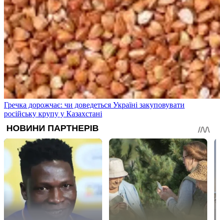
Гречка дорожчає: чи доведеться Україні закуповувати
російську крупу у Казахстані