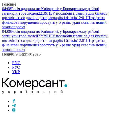
Головне
04:08
Росія вдарила по Київщині: у Броварському районі
загинули троє людей
22:39
НБУ послабив правила для бізнесу:
що зміниться для кредитів, аграріїв і банків
12:01
Штрафи за
фінансові порушення зростуть у 5 разів: уряд схвалив новий
законопроєкт
04:08
Росія вдарила по Київщині: у Броварському районі
загинули троє людей
22:39
НБУ послабив правила для бізнесу:
що зміниться для кредитів, аграріїв і банків
12:01
Штрафи за
фінансові порушення зростуть у 5 разів: уряд схвалив новий
законопроєкт
Неділя, 9 Серпня 2026
ENG
РУС
УКР