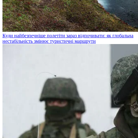
Куди найбезпечніше полетіти зараз відпочивати: як глобальна
нестабільність змінює туристичні маршрути