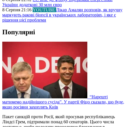
України додаткові 30 млн євро
8 Серпня 21:16
YOUTUBE
Лікар Амалян розповів, як вручну
маркують ракові біопсії в українських лабораторіях, і яке є
рішення цієї проблеми
Популярні
“Нарешті
матимемо надійнішого сусіда”. У партії Фіцо сказали, що буде,
якщо росіяни захоплять Київ
Пакет санкцій проти Росії, який просував республіканець
Ліндсі Грем, підтримали понад 60 сенаторів. Цього числа
достатньо, щоби подолати процедурне блокування в…