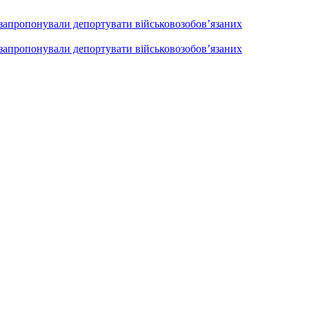
 запропонували депортувати військовозобов’язаних
 запропонували депортувати військовозобов’язаних