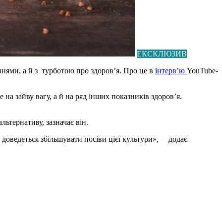
ЕКСКЛЮЗИВ
нями, а й з турботою про здоров’я. Про це в
інтерв’ю
YouTube-
 зайву вагу, а й на ряд інших показників здоров’я.
льтернативу, зазначає він.
м доведеться збільшувати посіви цієї культури»,— додає