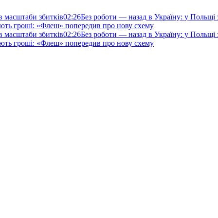
ив масштаби збитків
02:26
Без роботи — назад в Україну: у Польщі
ють гроші: «Флеш» попередив про нову схему
ив масштаби збитків
02:26
Без роботи — назад в Україну: у Польщі
ють гроші: «Флеш» попередив про нову схему