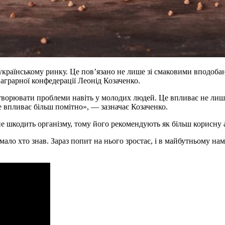
країнському ринку. Це пов’язано не лише зі смаковими вподобан
 аграрної конфедерації Леонід Козаченко.
рювати проблеми навіть у молодих людей. Це впливає не лише на
це впливає більш помітно», — зазначає Козаченко.
е шкодить організму, тому його рекомендують як більш корисну а
ало хто знав. Зараз попит на нього зростає, і в майбутньому на