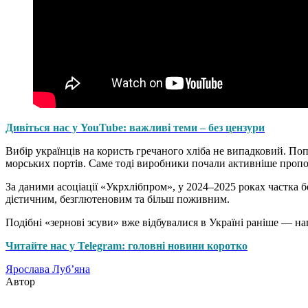
Дивіться нас у YouTube: важливі теми – без цензури
Вибір українців на користь гречаного хліба не випадковий. По
морських портів. Саме тоді виробники почали активніше пропон
За даними асоціації «Укрхлібпром», у 2024–2025 роках частка 
дієтичним, безглютеновим та більш поживним.
Подібні «зернові зсуви» вже відбувалися в Україні раніше — на
Читайте нас у Telegram: головні новини коротко
Ярослава Луб’яна
Автор