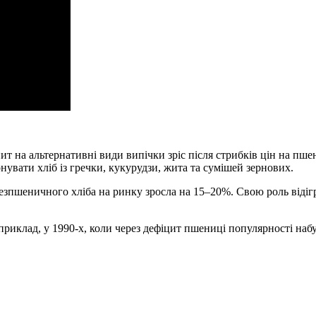
пит на альтернативні види випічки зріс після стрибків цін на 
увати хліб із гречки, кукурудзи, жита та сумішей зернових.
безпшеничного хліба на ринку зросла на 15–20%. Свою роль відіг
приклад, у 1990-х, коли через дефіцит пшениці популярності наб