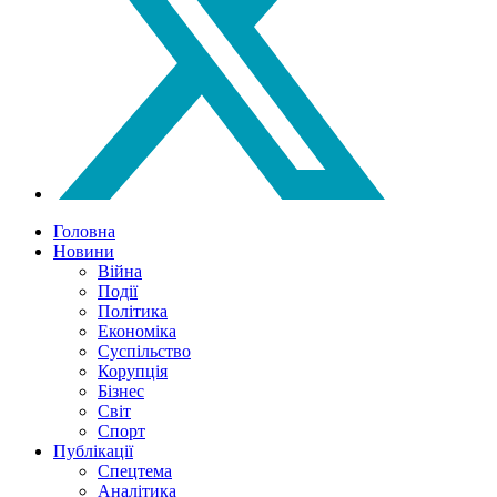
Головна
Новини
Війна
Події
Політика
Економіка
Суспільство
Корупція
Бізнес
Світ
Спорт
Публікації
Спецтема
Аналітика