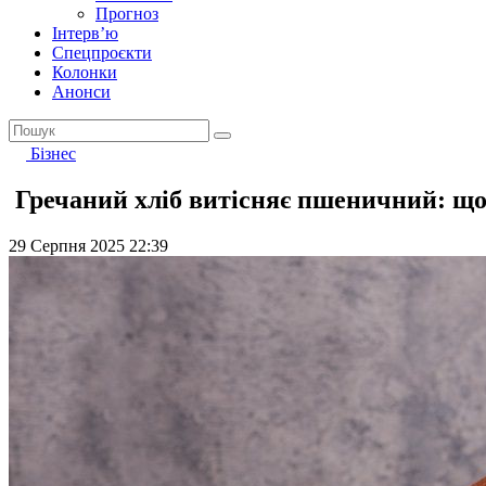
Прогноз
Інтерв’ю
Спецпроєкти
Колонки
Анонси
Бізнес
Гречаний хліб витісняє пшеничний: що
29 Серпня 2025 22:39