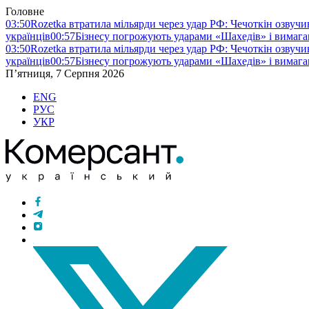
Головне
03:50
Rozetka втратила мільярди через удар РФ: Чечоткін озвуч
українців
00:57
Бізнесу погрожують ударами «Шахедів» і вимага
03:50
Rozetka втратила мільярди через удар РФ: Чечоткін озвуч
українців
00:57
Бізнесу погрожують ударами «Шахедів» і вимага
П’ятниця, 7 Серпня 2026
ENG
РУС
УКР