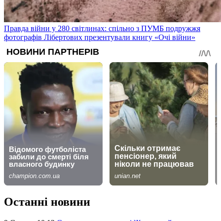
Правда війни у 280 світлинах: спільно з ПУМБ подружжя
фотографів Лібертових презентували книгу «Очі війни»
Останні новини