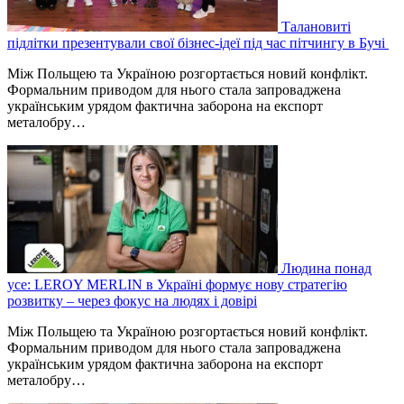
Талановиті
підлітки презентували свої бізнес-ідеї під час пітчингу в Бучі
Між Польщею та Україною розгортається новий конфлікт.
Формальним приводом для нього стала запроваджена
українським урядом фактична заборона на експорт
металобру…
Людина понад
усе: LEROY MERLIN в Україні формує нову стратегію
розвитку – через фокус на людях і довірі
Між Польщею та Україною розгортається новий конфлікт.
Формальним приводом для нього стала запроваджена
українським урядом фактична заборона на експорт
металобру…