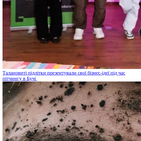
Талановиті підлітки презентували свої бізнес-ідеї під час
пітчингу в Бучі