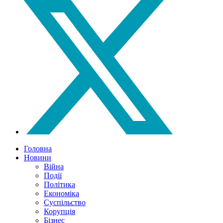
Головна
Новини
Війна
Події
Політика
Економіка
Суспільство
Корупція
Бізнес