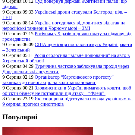
9 Серпня 10:12
Суд повернув державі Жовтневий палац: що
відомо
9 Серпня 09:33
Українські дрони атакували Бєлгород: ціль –
ТЕЦ
9 Серпня 08:14
Україна погодилася відмовитися від атак на
неросійські танкери в Чорному морі – ЗМІ
9 Серпня 07:15
Росіянам у 9 разів підняли плату за відмову від
громадянства
9 Серпня 06:09
США щомісяця поставлятимуть Україні ракети
– Зеленський
9 Серпня 05:11
Росія оголосила “вільне полювання” на авто в
Херсонській області
9 Серпня 04:29
Туреччина частково заблокувала прохід через
Дарданелли: які аргументи
9 Серпня 02:19
Організатор “Картонкового протесту”
закликав до нової акції: на коли запланована
9 Серпня 00:21
Зловмисники в Україні вимагають кошти, щоб
об’єкти бізнесу не потрапили під атаку – “Флеш”
8 Серпня 23:19
Які сюрпризи підготувала погода українцям на
9 серпня: прогноз синоптиків
Популярні