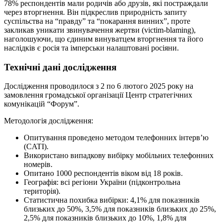
78% респондентів мали родичів або друзів, які постраждали
через вторгнення. Він підкреслив природність запиту
суспільства на “правду” та “покарання винних”, проте
закликав уникати звинувачення жертви (victim-blaming),
наголошуючи, що єдиним винуватцем вторгнення та його
наслідків є росія та імперськи налаштовані росіяни.
Технічні дані дослідження
Дослідження проводилося з 2 по 6 лютого 2025 року на
замовлення громадської організації Центр стратегічних
комунікацій “Форум”.
Методологія дослідження:
Опитування проведено методом телефонних інтерв’ю
(CATI).
Використано випадкову вибірку мобільних телефонних
номерів.
Опитано 1000 респондентів віком від 18 років.
Географія: всі регіони України (підконтрольна
територія).
Статистична похибка вибірки: 4,1% для показників
близьких до 50%, 3,5% для показників близьких до 25%,
2,5% для показників близьких до 10%, 1,8% для