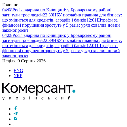
Головне
04:08
Росія вдарила по Київщині: у Броварському районі
загинули троє людей
22:39
НБУ послабив правила для бізнесу:
що зміниться для кредитів, аграріїв і банків
12:01
Штрафи за
фінансові порушення зростуть у 5 разів: уряд схвалив новий
законопроєкт
04:08
Росія вдарила по Київщині: у Броварському районі
загинули троє людей
22:39
НБУ послабив правила для бізнесу:
що зміниться для кредитів, аграріїв і банків
12:01
Штрафи за
фінансові порушення зростуть у 5 разів: уряд схвалив новий
законопроєкт
Неділя, 9 Серпня 2026
ENG
УКР