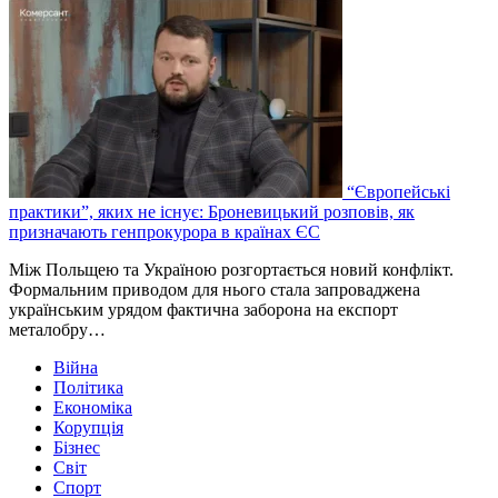
“Європейські
практики”, яких не існує: Броневицький розповів, як
призначають генпрокурора в країнах ЄС
Між Польщею та Україною розгортається новий конфлікт.
Формальним приводом для нього стала запроваджена
українським урядом фактична заборона на експорт
металобру…
Війна
Політика
Економіка
Корупція
Бізнес
Світ
Спорт