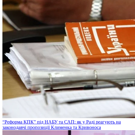
“Реформа КПК” під НАБУ та САП: як у Раді реагують на
законодавчі пропозиції Клименка та Кривоноса