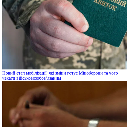
Новий етап мобілізації: які зміни готує Міноборони та чого
чекати військовозобов’язаним