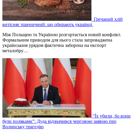
Гречаний хліб
витісняє пшеничний: що обирають українці
Між Польщею та Україною розгортається новий конфлікт.
Формальним приводом для нього стала запроваджена
українським урядом фактична заборона на експорт
металобру…
“Їх убили, бо вони
були поляками”: Дуда відзначився черговою заявою про
Волинську трагедію