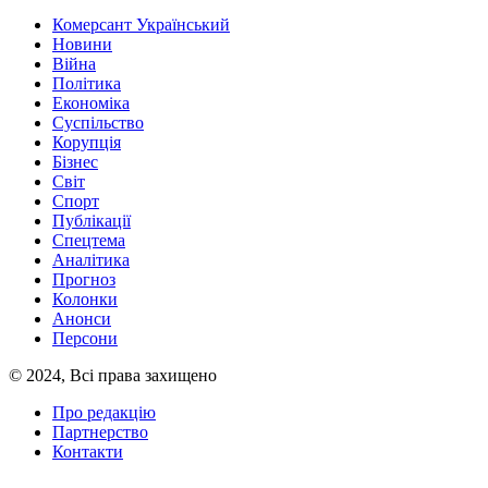
Комерсант Український
Новини
Війна
Політика
Економіка
Суспільство
Корупція
Бізнес
Світ
Спорт
Публікації
Спецтема
Аналітика
Прогноз
Колонки
Анонси
Персони
© 2024, Всі права захищено
Про редакцію
Партнерство
Контакти