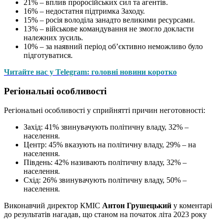
21% – вплив проросійських сил та агентів.
16% – недостатня підтримка Заходу.
15% – росія володіла занадто великими ресурсами.
13% – військове командування не змогло докласти
належних зусиль.
10% – за наявний період об’єктивно неможливо було
підготуватися.
Читайте нас у Telegram: головні новини коротко
Регіональні особливості
Регіональні особливості у сприйнятті причин неготовності:
Захід: 41% звинувачують політичну владу, 32% –
населення.
Центр: 45% вказують на політичну владу, 29% – на
населення.
Південь: 42% називають політичну владу, 32% –
населення.
Схід: 26% звинувачують політичну владу, 50% –
населення.
Виконавчий директор КМІС
Антон Грушецький
у коментарі
до результатів нагадав, що станом на початок літа 2023 року