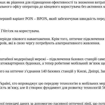
оках як рішення для підвищення ефективності та зниження витрат
ального офісу оператора до кінцевого користувача без активних
ерший варіант PON – BPON, який забезпечував швидкість передач
Гбіт/сек на користувача.
у періоди пікового навантаження. Крім того, оптичне підключен
роїв, які в свою чергу потребують альтернативного живлення.
я
табної модернізації мережі – підключення базових станцій саме
гатоквартирних будинках, а тепер робитиме мобільний зв’язок щ
го на оптичне з’єднання 140 базових станцій у Києві, Дніпрі, З
 Україні, хто впроваджує цю передову технологію в мобільних ме
ість зв’язку, але й створює фундамент для розвитку технологій 5
ї передачі даних за допомогою пасивної оптичної лінії, що потр