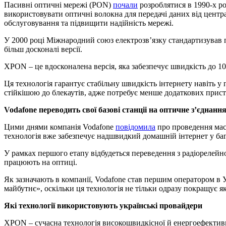
Пасивні оптичні мережі (PON)
почали
розроблятися в 1990-х р
використовувати оптичні волокна для передачі даних від центр
обслуговування та підвищити надійність мережі.
У 2000 році Міжнародний союз електрозв’язку стандартизував п
більш досконалі версії.
XPON – це вдосконалена версія, яка забезпечує швидкість до 10 
Ця технологія гарантує стабільну швидкість інтернету навіть 
стійкішою до блекаутів, адже потребує менше додаткових прист
Vodafone переводить свої базові станціі на оптичне з’єднанн
Цими днями компанія Vodafone
повідомила
про проведення масш
технологія вже забезпечує надшвидкий домашній інтернет у ба
У рамках першого етапу відбудеться переведення з радіорелейно
працюють на оптиці.
Як зазначають в компанії, Vodafone став першим оператором в
майбутнє», оскільки ця технологія не тільки одразу покращує як
Які технології використовують українські провайдери
XPON – сучасна технологія високошвидкісної й енергоефективно