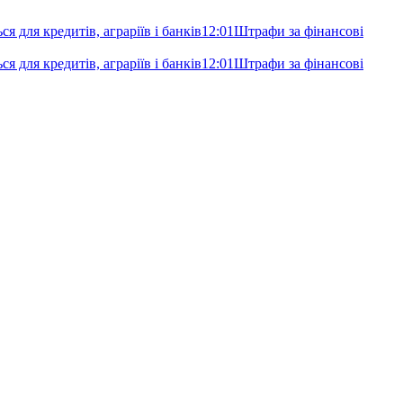
я для кредитів, аграріїв і банків
12:01
Штрафи за фінансові
я для кредитів, аграріїв і банків
12:01
Штрафи за фінансові