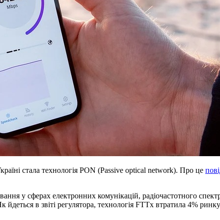
аїні стала технологія PON (Passive optical network). Про це
пов
вання у сферах електронних комунікацій, радіочастотного спектр
к йдеться в звіті регулятора, технологія FTTx втратила 4% ринку