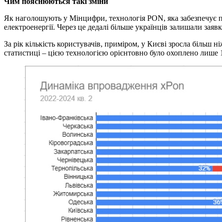
Чим пояснюються такі зміни
Як наголошують у Мінцифри, технологія PON, яка забезпечує пе
електроенергії. Через це дедалі більше українців залишали заяв
За рік кількість користувачів, приміром, у Києві зросла більш н
статистиці – цією технологією орієнтовно було охоплено лише