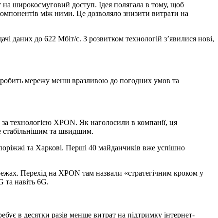
 на широкосмуговий доступ. Ідея полягала в тому, щоб
 компонентів між ними. Це дозволяло знизити витрати на
і даних до 622 Мбіт/с. З розвитком технологій з’явилися нові,
ня робить мережу менш вразливою до погодних умов та
 за технологією XPON. Як наголосили в компанії, ця
е стабільнішим та швидшим.
апоріжжі та Харкові. Перші 40 майданчиків вже успішно
режах. Перехід на XPON там назвали «стратегічним кроком у
G та навіть 6G.
ебує в десятки разів менше витрат на підтримку інтернет-