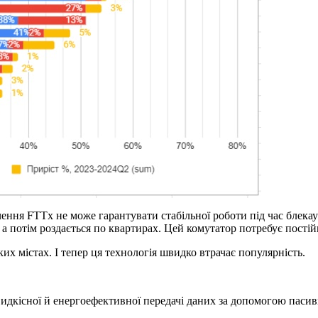
ення FTTx не може гарантувати стабільної роботи під час блекау
 а потім роздається по квартирах. Цей комутатор потребує постій
их містах. І тепер ця технологія швидко втрачає популярність.
видкісної й енергоефективної передачі даних за допомогою пасивн