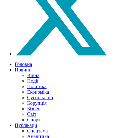
Головна
Новини
Війна
Події
Політика
Економіка
Суспільство
Корупція
Бізнес
Світ
Спорт
Публікації
Спецтема
Аналітика