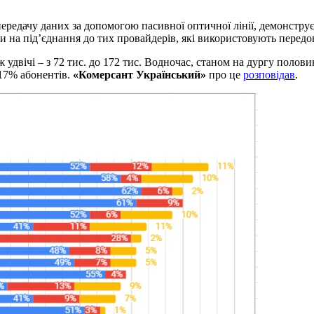
редачу даних за допомогою пасивної оптичної лінії, демонструє
ки на під’єднання до тих провайдерів, які використовують передо
іж удвічі – з 72 тис. до 172 тис. Водночас, станом на дургу поло
 17% абонентів.
«Комерсант Український»
про це
розповідав
.