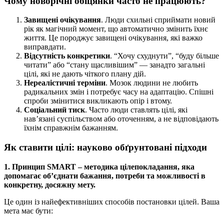
Чому новорічні обіцянки часто не працюють?
Завищені очікування
. Люди схильні сприймати новий
рік як магічний момент, що автоматично змінить їхнє
життя. Це породжує завищені очікування, які важко
виправдати.
Відсутність конкретики
. “Хочу схуднути”, “буду більше
читати” або “стану щасливішим” — занадто загальні
цілі, які не дають чіткого плану дій.
Нереалістичні терміни
. Мозок людини не любить
радикальних змін і потребує часу на адаптацію. Спішні
спроби змінитися викликають опір і втому.
Соціальний тиск
. Часто люди ставлять цілі, які
нав’язані суспільством або оточенням, а не відповідають
їхнім справжнім бажанням.
Як ставити цілі: науково обґрунтовані підходи
1. Принцип SMART – методика цілепокладання, яка
допомагає об’єднати бажання, потреби та можливості в
конкретну, досяжну мету.
Це один із найефективніших способів постановки цілей. Ваша
мета має бути: