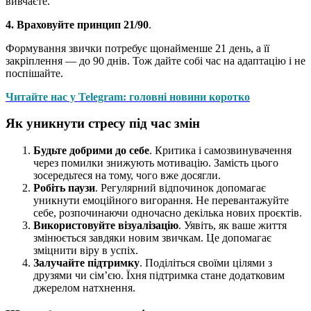
вивчаєте.
4. Враховуйте принцип 21/90
.
Формування звички потребує щонайменше 21 день, а її
закріплення — до 90 днів. Тож дайте собі час на адаптацію і не
поспішайте.
Читайте нас у Telegram: головні новини коротко
Як уникнути стресу під час змін
Будьте добрими до себе
. Критика і самозвинувачення
через помилки знижують мотивацію. Замість цього
зосередьтеся на тому, чого вже досягли.
Робіть паузи
. Регулярний відпочинок допомагає
уникнути емоційного вигорання. Не перевантажуйте
себе, розпочинаючи одночасно декілька нових проєктів.
Використовуйте візуалізацію
. Уявіть, як ваше життя
змінюється завдяки новим звичкам. Це допомагає
зміцнити віру в успіх.
Залучайте підтримку
. Поділіться своїми цілями з
друзями чи сім’єю. Їхня підтримка стане додатковим
джерелом натхнення.