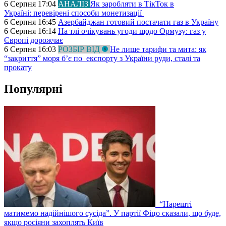
6 Серпня 17:04
АНАЛІЗ
Як заробляти в ТікТок в
Україні: перевірені способи монетизації
6 Серпня 16:45
Азербайджан готовий постачати газ в Україну
6 Серпня 16:14
На тлі очікувань угоди щодо Ормузу: газ у
Європі дорожчає
6 Серпня 16:03
РОЗБІР ВІД
Не лише тарифи та мита: як
“закриття” моря б’є по експорту з України руди, сталі та
прокату
Популярні
“Нарешті
матимемо надійнішого сусіда”. У партії Фіцо сказали, що буде,
якщо росіяни захоплять Київ