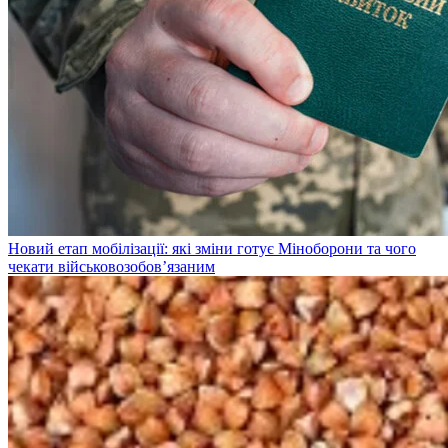
Новий етап мобілізації: які зміни готує Міноборони та чого
чекати військовозобов’язаним