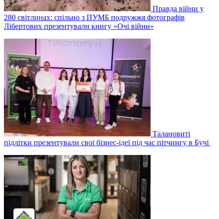
Правда війни у
280 світлинах: спільно з ПУМБ подружжя фотографів
Лібертових презентували книгу «Очі війни»
Талановиті
підлітки презентували свої бізнес-ідеї під час пітчингу в Бучі