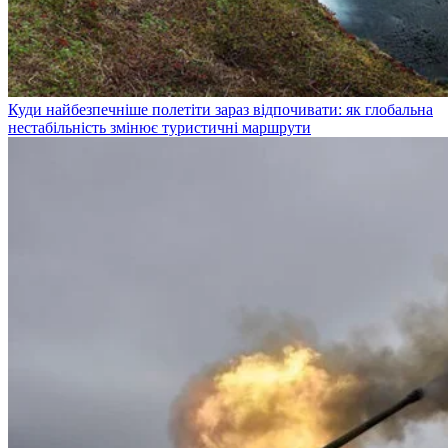
Куди найбезпечніше полетіти зараз відпочивати: як глобальна
нестабільність змінює туристичні маршрути