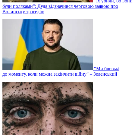
“Їх убили, бо вони
були поляками”: Дуда відзначився черговою заявою про
Волинську трагедію
“Ми близькі
до моменту, коли можна закінчити війну” – Зеленський