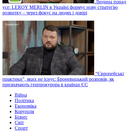
Людина понад
усе: LEROY MERLIN в Україні формує нову стратегію
розвитку – через фокус на людях і довірі
“Європейські
практики”, яких не існує: Броневицький розповів, як
призначають генпрокурора в країнах ЄС
Війна
Політика
Економіка
Корупція
Бізнес
Світ
Спорт