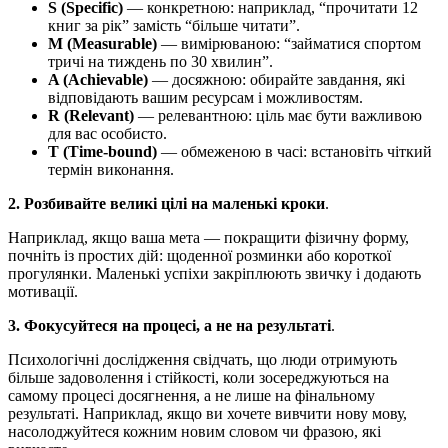
S (Specific)
— конкретною: наприклад, “прочитати 12
книг за рік” замість “більше читати”.
M (Measurable)
— вимірюваною: “займатися спортом
тричі на тиждень по 30 хвилин”.
A (Achievable)
— досяжною: обирайте завдання, які
відповідають вашим ресурсам і можливостям.
R (Relevant)
— релевантною: ціль має бути важливою
для вас особисто.
T (Time-bound)
— обмеженою в часі: встановіть чіткий
термін виконання.
2. Розбивайте великі цілі на маленькі кроки
.
Наприклад, якщо ваша мета — покращити фізичну форму,
почніть із простих дій: щоденної розминки або короткої
прогулянки. Маленькі успіхи закріплюють звичку і додають
мотивації.
3. Фокусуйтеся на процесі, а не на результаті
.
Психологічні дослідження свідчать, що люди отримують
більше задоволення і стійкості, коли зосереджуються на
самому процесі досягнення, а не лише на фінальному
результаті. Наприклад, якщо ви хочете вивчити нову мову,
насолоджуйтеся кожним новим словом чи фразою, які