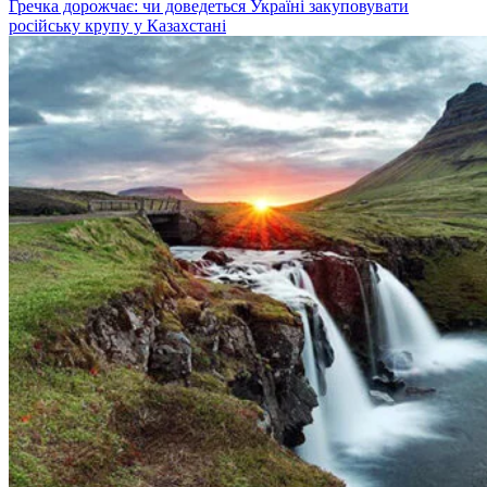
Гречка дорожчає: чи доведеться Україні закуповувати
російську крупу у Казахстані