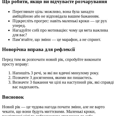
Що робити, якщо ви відчуваєте розчарування
Перегляньте ціль: можливо, вона була занадто
амбіційною або не відповідала вашим бажанням.
Підкресліть прогрес: навіть маленькі кроки — це рух
уперед.
Нагадуйте собі про мотивацію: чому ця мета важлива
для вас?
Пам’ятайте, що зміни — це марафон, а не спринт.
Новорічна вправа для рефлексії
Перед тим як розпочати новий рік, спробуйте виконати
просту вправу:
Напишіть 3 речі, за які ви вдячні минулому року.
Позначте 3 досягнення, якими ви пишаєтесь.
Визначте 3 бажання чи цілі на наступний рік, які справді
вас надихають.
Висновок
Новий рік — це чудова нагода почати зміни, але не варто
чекати, що вони будуть миттєвими. Маленькі кроки,