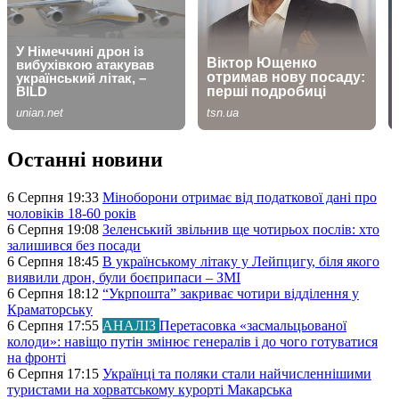
Останні новини
6 Серпня 19:33
Міноборони отримає від податкової дані про
чоловіків 18-60 років
6 Серпня 19:08
Зеленський звільнив ще чотирьох послів: хто
залишився без посади
6 Серпня 18:45
В українському літаку у Лейпцигу, біля якого
виявили дрон, були боєприпаси – ЗМІ
6 Серпня 18:12
“Укрпошта” закриває чотири відділення у
Краматорську
6 Серпня 17:55
АНАЛІЗ
Перетасовка «засмальцьованої
колоди»: навіщо путін змінює генералів і до чого готуватися
на фронті
6 Серпня 17:15
Українці та поляки стали найчисленнішими
туристами на хорватському курорті Макарська