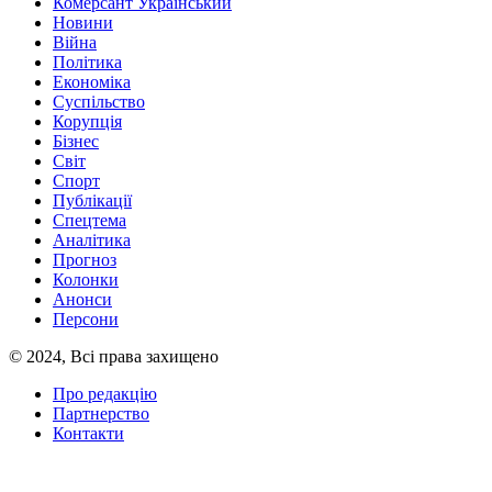
Комерсант Український
Новини
Війна
Політика
Економіка
Суспільство
Корупція
Бізнес
Світ
Спорт
Публікації
Спецтема
Аналітика
Прогноз
Колонки
Анонси
Персони
© 2024, Всі права захищено
Про редакцію
Партнерство
Контакти