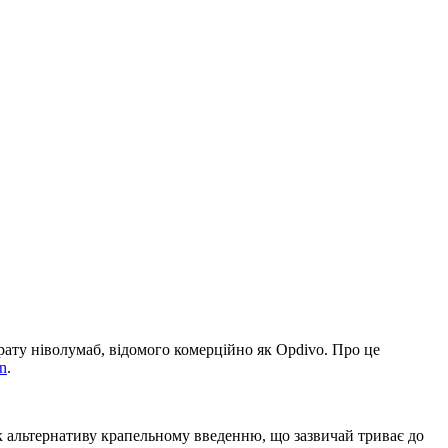
ату ніволумаб, відомого комерційно як Opdivo. Про це
n
.
к альтернативу крапельному введенню, що зазвичай триває до