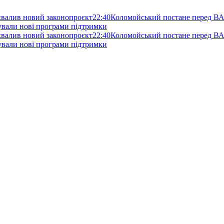
схвалив новий законопроєкт
22:40
Коломойський постане перед ВА
нували нові програми підтримки
схвалив новий законопроєкт
22:40
Коломойський постане перед ВА
нували нові програми підтримки