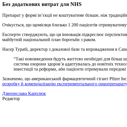
Без додаткових витрат для NHS
Препарат у формі ін’єкції не коштуватиме більше, ніж традиційн
Очікується, що щомісяця близько 1 200 пацієнтів отримуватиму
Експерти стверджують, що ця інновація підкреслює перспективу 
майбутній національний план боротьби з раком.
Насер Турабі, директор з доказової бази та впровадження в Ca
“Такі нововведення будуть життєво необхідні для більш 
система охорони здоров’я адаптувалась до новітніх техно
інвестиції та реформи, аби пацієнти отримували передов
Зазначимо, що американський фармацевтичний гігант Pfizer Inc
розробку й комерціалізацію експериментального онкопрепарату
Дзвенислава Карплюк
Редактор