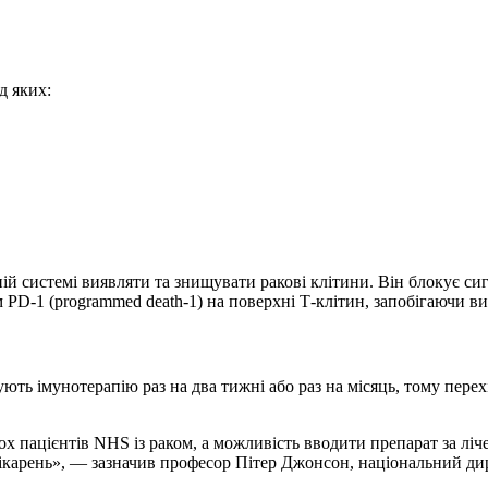
ед яких:
ній системі виявляти та знищувати ракові клітини. Він блокує 
ом PD-1 (programmed death-1) на поверхні Т-клітин, запобігаючи в
ть імунотерапію раз на два тижні або раз на місяць, тому перехі
х пацієнтів NHS із раком, а можливість вводити препарат за ліч
лікарень», — зазначив професор Пітер Джонсон, національний ди