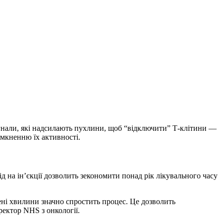
сигнали, які надсилають пухлини, щоб “відключити” Т-клітини —
имкненню їх активності.
д на ін’єкції дозволить зекономити понад рік лікувального часу
ені хвилини значно спростить процес. Це дозволить
ректор NHS з онкології.