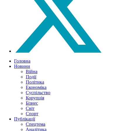
Головна
Новини
Війна
Події
Політика
Економіка
Суспільство
Корупція
Бізнес
Світ
Спорт
Публікації
Спецтема
Аналітика