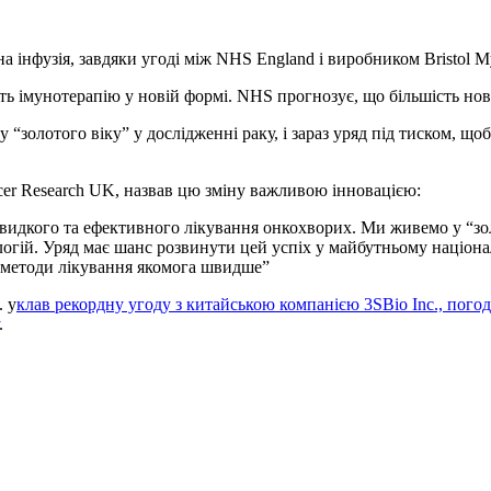
а інфузія, завдяки угоді між NHS England і виробником Bristol M
ть імунотерапію у новій формі. NHS прогнозує, що більшість нов
“золотого віку” у дослідженні раку, і зараз уряд під тиском, що
ncer Research UK, назвав цю зміну важливою інновацією:
швидкого та ефективного лікування онкохворих. Ми живемо у “зо
логій. Уряд має шанс розвинути цей успіх у майбутньому націона
і методи лікування якомога швидше”
. у
клав рекордну угоду з китайською компанією 3SBio Inc., погод
.