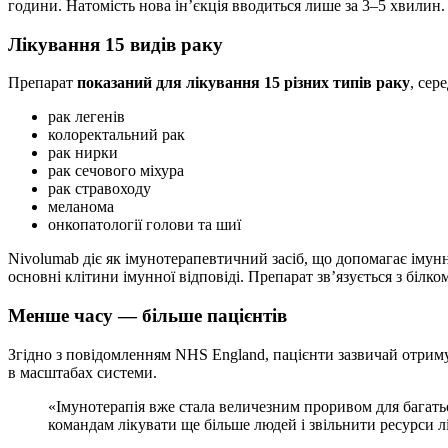
години. Натомість нова ін’єкція вводиться лише за 3–5 хвилин.
Лікування 15 видів раку
Препарат
показаний для лікування 15 різних типів раку
, сер
рак легенів
колоректальний рак
рак нирки
рак сечового міхура
рак стравоходу
меланома
онкопатології голови та шиї
Nivolumab діє як імунотерапевтичний засіб, що допомагає імун
основні клітини імунної відповіді. Препарат зв’язується з білк
Менше часу — більше пацієнтів
Згідно з повідомленням NHS England, пацієнти зазвичай отримую
в масштабах системи.
«Імунотерапія вже стала величезним проривом для багатьо
командам лікувати ще більше людей і звільнити ресурси 