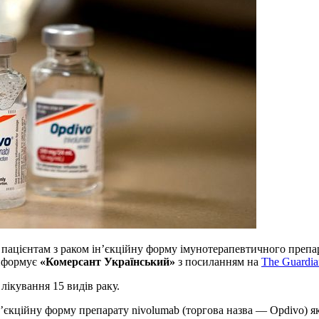
пацієнтам з раком ін’єкційну форму імунотерапевтичного препар
інформує
«Комерсант Український»
з посиланням на
The Guardia
лікування 15 видів раку.
’єкційну форму препарату nivolumab (торгова назва — Opdivo) я