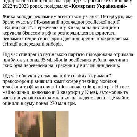
підозрювана співпрацювала з рф під час російських виборів у
2022 та 2023 роках, повідомляє
«Комерсант Український»
Жінка володіє рекламним агентством у Санкт-Петербурзі, яке
брало участь у PR-кампанії провладної російської партії
“Єдина росія”. Перебуваючи у Києві, вона дистанційно
керувала бізнесом в рф та розпорядилася використати
рекламні стенди своєї фірми для поширення прокремлівської
агітації напередодні виборів.
Під час співпраці з путінською партією підозрювана отримала
прибуток у понад 35 мільйонів російських рублів, частина з
яких була переведена на її рахунки у вигляді дивідендів.
Під час обшуків у помешканні та офісах затриманої
правоохоронці виявили комп’ютерну техніку, мобільні
телефони та фінансову звітність щодо співпраці з рф. На все
майно жінки, включаючи 3 квартири у Києві, автомобіль та
частки в українських компаніях, накладено арешт. Це майно
оцінили в суму понад 270 млн грн.