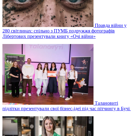
Правда війни у
280 світлинах: спільно з ПУМБ подружжя фотографів
Лібертових презентували книгу «Очі війни»
Талановиті
підлітки презентували свої бізнес-ідеї під час пітчингу в Бучі