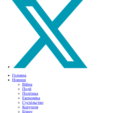
Головна
Новини
Війна
Події
Політика
Економіка
Суспільство
Корупція
Бізнес