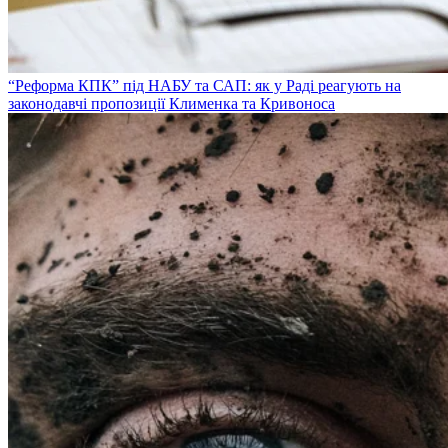
“Реформа КПК” під НАБУ та САП: як у Раді реагують на
законодавчі пропозиції Клименка та Кривоноса