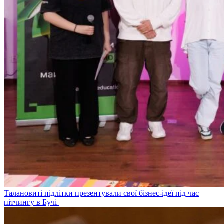
Талановиті підлітки презентували свої бізнес-ідеї під час
пітчингу в Бучі