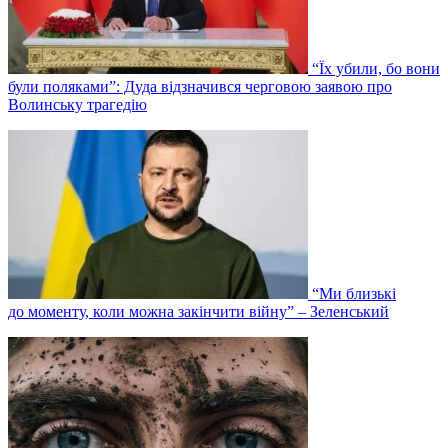
“Їх убили, бо вони
були поляками”: Дуда відзначився черговою заявою про
Волинську трагедію
“Ми близькі
до моменту, коли можна закінчити війну” – Зеленський