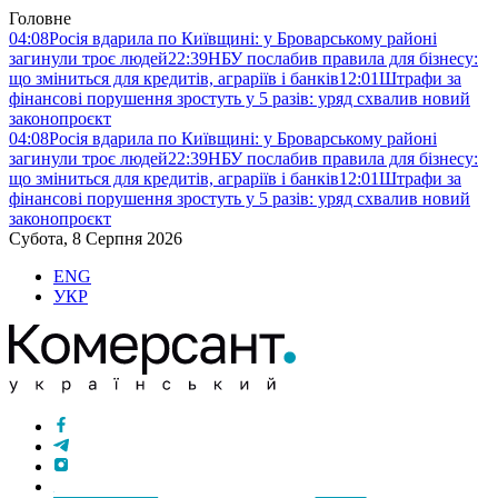
Головне
04:08
Росія вдарила по Київщині: у Броварському районі
загинули троє людей
22:39
НБУ послабив правила для бізнесу:
що зміниться для кредитів, аграріїв і банків
12:01
Штрафи за
фінансові порушення зростуть у 5 разів: уряд схвалив новий
законопроєкт
04:08
Росія вдарила по Київщині: у Броварському районі
загинули троє людей
22:39
НБУ послабив правила для бізнесу:
що зміниться для кредитів, аграріїв і банків
12:01
Штрафи за
фінансові порушення зростуть у 5 разів: уряд схвалив новий
законопроєкт
Субота, 8 Серпня 2026
ENG
УКР