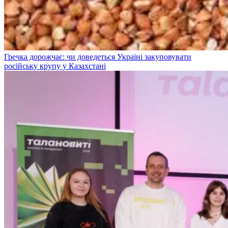
Гречка дорожчає: чи доведеться Україні закуповувати
російську крупу у Казахстані