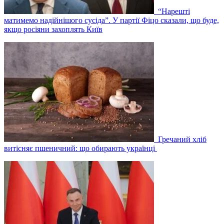
“Нарешті
матимемо надійнішого сусіда”. У партії Фіцо сказали, що буде,
якщо росіяни захоплять Київ
Гречаний хліб
витісняє пшеничний: що обирають українці