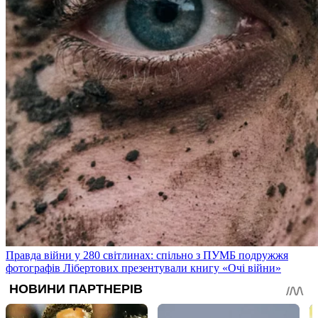
Правда війни у 280 світлинах: спільно з ПУМБ подружжя
фотографів Лібертових презентували книгу «Очі війни»