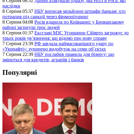
8 Серпня 08:52
Дрони атакували одразу два НПЗ в Росії: які
наслідки
8 Серпня 05:37
НБУ виписав мільйонні штрафи банкам: хто
потрапив під санкції через фінмоніторинг
8 Серпня 04:08
Росія вдарила по Київщині: у Броварському
районі загинули троє людей
8 Серпня 01:37
Ексглаві МЗС Угорщини Сійярто загрожує до
трьох років ув’язнення: що відомо про нову справу
7 Серпня 23:39
РФ завдала наймасованішого удару по
«Укрнафті»: зупинено видобуток на семи об’єктах
7 Серпня 22:39
НБУ послабив правила для бізнесу: що
зміниться для кредитів, аграріїв і банків
Популярні