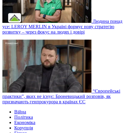
Людина понад
усе: LEROY MERLIN в Україні формує нову стратегію
розвитку – через фокус на людях і довірі
“Європейські
практики”, яких не існує: Броневицький розповів, як
призначають генпрокурора в країнах ЄС
Війна
Політика
Економіка
Корупція