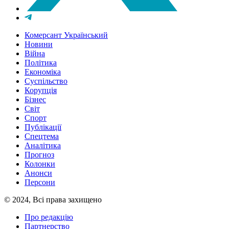
Комерсант Український
Новини
Війна
Політика
Економіка
Суспільство
Корупція
Бізнес
Світ
Спорт
Публікації
Спецтема
Аналітика
Прогноз
Колонки
Анонси
Персони
© 2024, Всі права захищено
Про редакцію
Партнерство