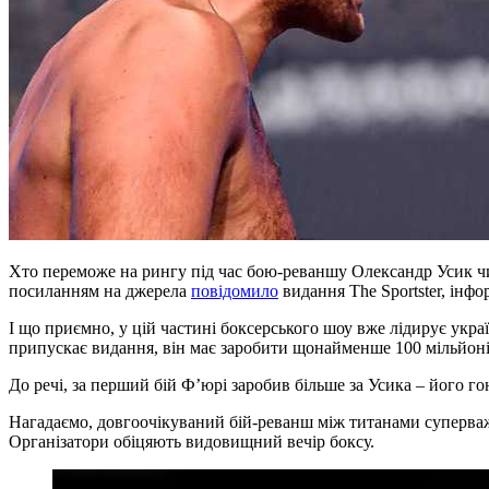
Хто переможе на рингу під час бою-реваншу Олександр Усик чи 
посиланням на джерела
повідомило
видання The Sportster, інф
І що приємно, у цій частині боксерського шоу вже лідирує укр
припускає видання, він має заробити щонайменше 100 мільйоні
До речі, за перший бій Ф’юрі заробив більше за Усика – його го
Нагадаємо, довгоочікуваний бій-реванш між титанами суперважк
Організатори обіцяють видовищний вечір боксу.