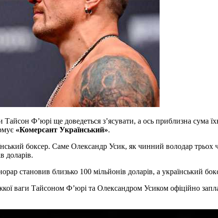
Тайсон Ф’юрі ще доведеться з’ясувати, а ось приблизна сума їхн
ормує
«Комерсант Український»
.
аїнський боксер. Саме Олександр Усик, як чинний володар трьох 
в доларів.
норар становив близько 100 мільйонів доларів, а український бок
ої ваги Тайсоном Ф’юрі та Олександром Усиком офіційно заплано