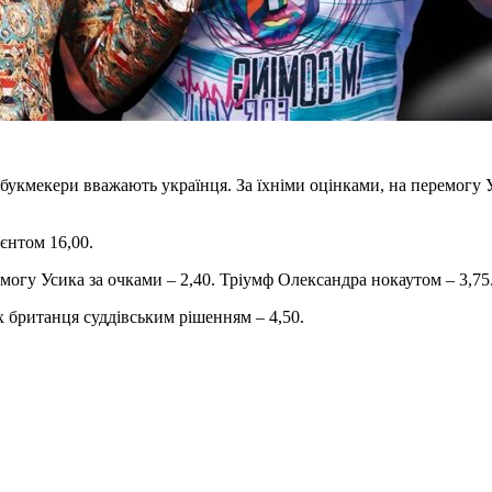
укмекери вважають українця. За їхніми оцінками, на перемогу 
ієнтом 16,00.
огу Усика за очками – 2,40. Тріумф Олександра нокаутом – 3,75
х британця суддівським рішенням – 4,50.