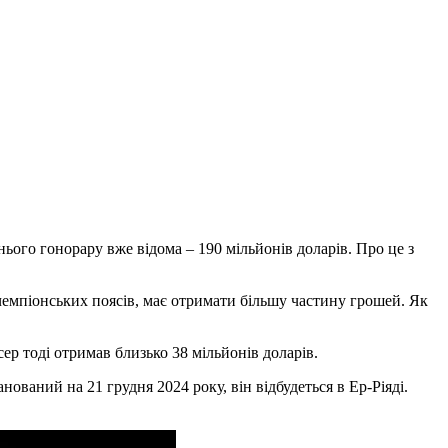
ього гонорару вже відома – 190 мільйонів доларів. Про це з
чемпіонських поясів, має отримати більшу частину грошей. Як
сер тоді отримав близько 38 мільйонів доларів.
ваний на 21 грудня 2024 року, він відбудеться в Ер-Ріяді.