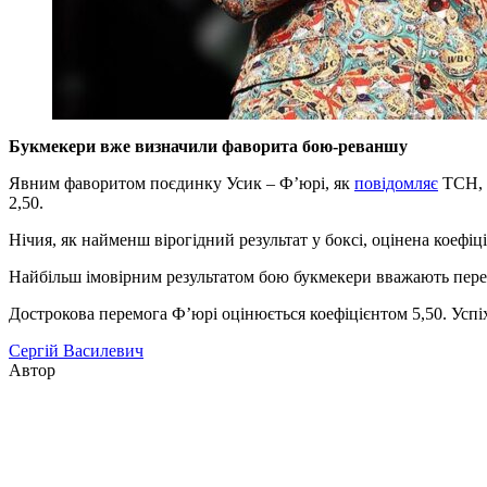
Букмекери вже визначили фаворита бою-реваншу
Явним фаворитом поєдинку Усик – Ф’юрі, як
повідомляє
ТСН, б
2,50.
Нічия, як найменш вірогідний результат у боксі, оцінена коефіц
Найбільш імовірним результатом бою букмекери вважають перем
Дострокова перемога Ф’юрі оцінюється коефіцієнтом 5,50. Успі
Сергій Василевич
Автор