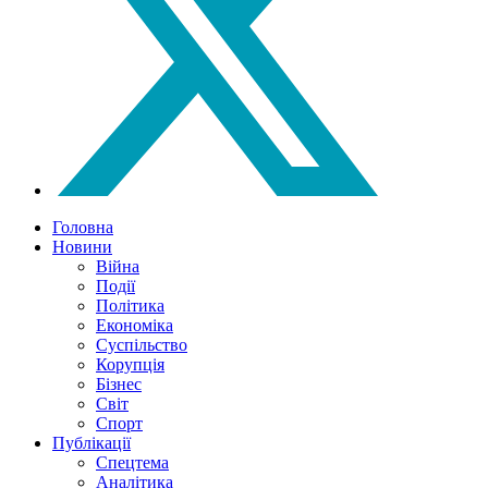
Головна
Новини
Війна
Події
Політика
Економіка
Суспільство
Корупція
Бізнес
Світ
Спорт
Публікації
Спецтема
Аналітика