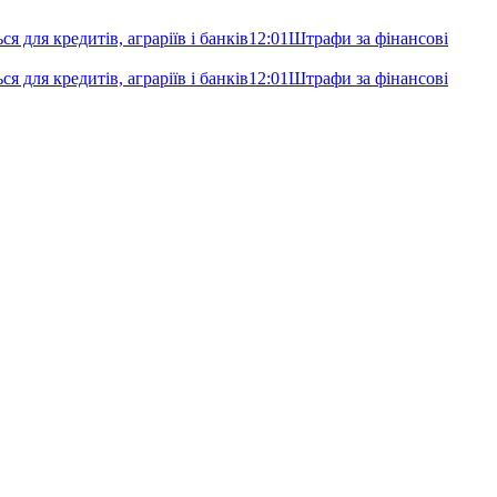
я для кредитів, аграріїв і банків
12:01
Штрафи за фінансові
я для кредитів, аграріїв і банків
12:01
Штрафи за фінансові