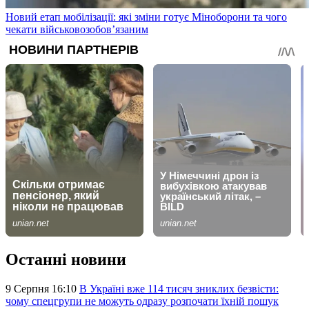
Новий етап мобілізації: які зміни готує Міноборони та чого
чекати військовозобов’язаним
Останні новини
9 Серпня 16:10
В Україні вже 114 тисяч зниклих безвісти:
чому спецгрупи не можуть одразу розпочати їхній пошук