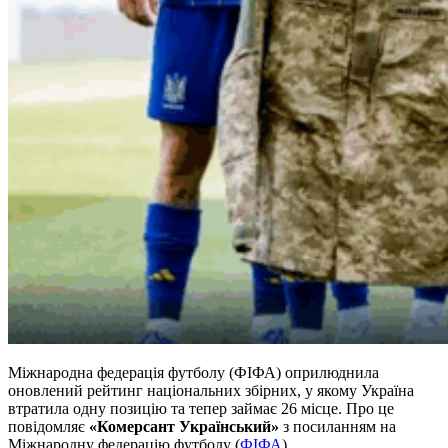
Міжнародна федерація футболу (ФІФА) оприлюднила
оновлений рейтинг національних збірних, у якому Україна
втратила одну позицію та тепер займає 26 місце. Про це
повідомляє
«Комерсант Український»
з посиланням на
Міжнародну федерацію футболу (
ФІФА
).