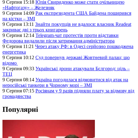
9 Серпня 15:18
Юлія Свириденко може стати очільницею
«Нафтогазу» – Железняк
9 Серпня 14:09
Рак експрезидента США Байдена поширився
на кістки – ЗМІ
9 Серпня 13:11
Знайти покупців не вдалося: власник Readeat
закриває дві з трьох книгарень
9 Серпня 12:14
Telegram-чат протестів проти відставки
Федорова видалили після затримання адміністратора
9 Серпня 11:21
Через атаку РФ: в Одесі серйозно пошкоджена
енергетика
9 Серпня 10:12
Суд повернув державі Жовтневий палац: що
відомо
9 Серпня 09:33
Українські дрони атакували Бєлгород: ціль –
ТЕЦ
9 Серпня 08:14
Україна погодилася відмовитися від атак на
неросійські танкери в Чорному морі – ЗМІ
9 Серпня 07:15
Росіянам у 9 разів підняли плату за відмову від
громадянства
Популярні