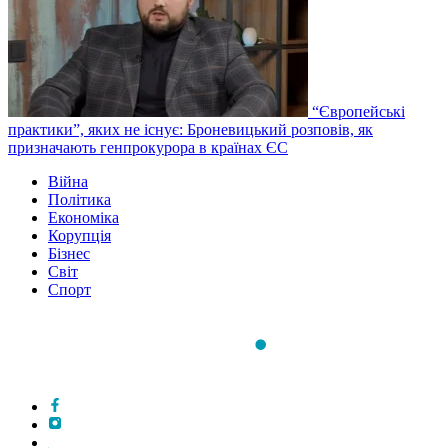
“Європейські
практики”, яких не існує: Броневицький розповів, як
призначають генпрокурора в країнах ЄС
Війна
Політика
Економіка
Корупція
Бізнес
Світ
Спорт