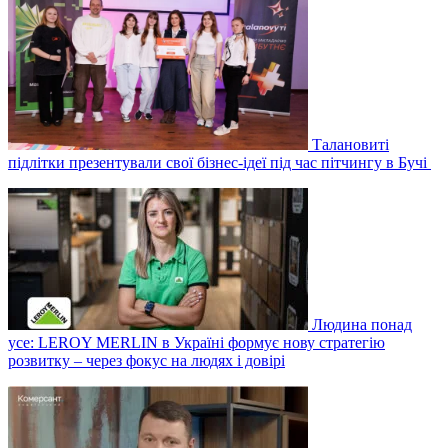
Талановиті
підлітки презентували свої бізнес-ідеї під час пітчингу в Бучі
Людина понад
усе: LEROY MERLIN в Україні формує нову стратегію
розвитку – через фокус на людях і довірі