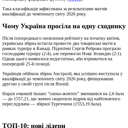
Така класифікація зафіксована за результатами матчів
кваліфікації до чемпіонату світу 2026 року.
Чому Україна просіла на одну сходинку
Після попереднього оновлення рейтингу на початку квітня,
українська збірна встигла провести два товариські матчі в
рамках турніру в Канаді. Підопічні Сергія Реброва програли
господарям турніру (2:4), але перемогли Нову Зеландію (2:1).
Однак цього виявилося недостатньо, аби втриматися на
попередній 25-й позиції.
Українців обійшла збірна Австралії, яка успішно виступила у
кваліфікації до чемпіонату світу 2026 року, фінішувавши
другою у своїй групі після Японії.
Наразі очковий баланс “синьо-жовтих” зменшився на 2,6 бала
— до 1557,21, що значно скоротило відрив від найближчого
переслідувача — збірної Туреччини (1553,19 бала).
ТОП-10: нові лідери