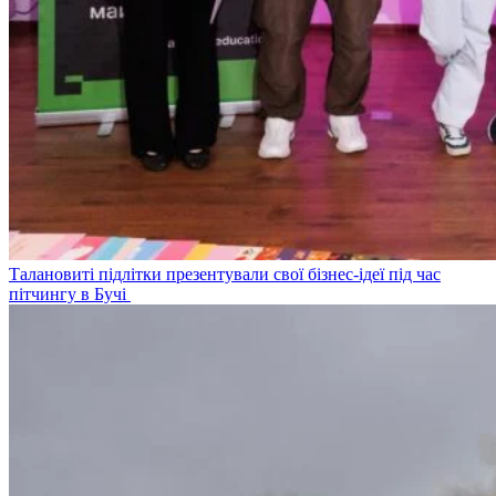
Талановиті підлітки презентували свої бізнес-ідеї під час
пітчингу в Бучі