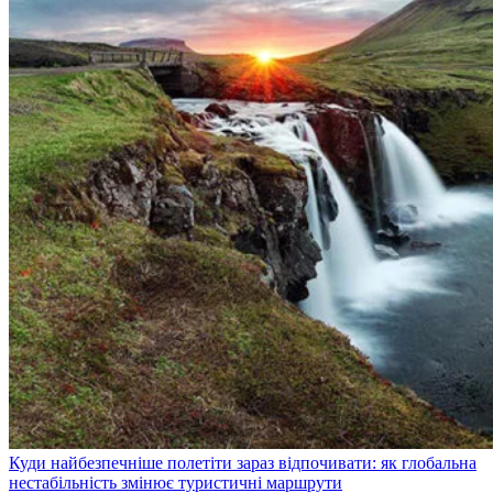
Куди найбезпечніше полетіти зараз відпочивати: як глобальна
нестабільність змінює туристичні маршрути