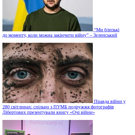
“Ми близькі
до моменту, коли можна закінчити війну” – Зеленський
Правда війни у
280 світлинах: спільно з ПУМБ подружжя фотографів
Лібертових презентували книгу «Очі війни»