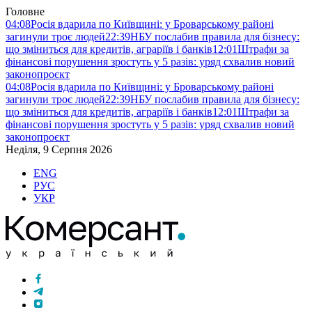
Головне
04:08
Росія вдарила по Київщині: у Броварському районі
загинули троє людей
22:39
НБУ послабив правила для бізнесу:
що зміниться для кредитів, аграріїв і банків
12:01
Штрафи за
фінансові порушення зростуть у 5 разів: уряд схвалив новий
законопроєкт
04:08
Росія вдарила по Київщині: у Броварському районі
загинули троє людей
22:39
НБУ послабив правила для бізнесу:
що зміниться для кредитів, аграріїв і банків
12:01
Штрафи за
фінансові порушення зростуть у 5 разів: уряд схвалив новий
законопроєкт
Неділя, 9 Серпня 2026
ENG
РУС
УКР