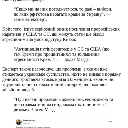
“Якщо ми на них погоджуємося, то далі – вибори,
до яких рф готова набагато краще за Україну”, —
зазначає експерт.
Крім того, існує серйозний ризик посилення проросійських
наративів у США та ЄС, які можуть стати ще більш
агресивними за умов відступу Києва:
“Активізація путінферштеєрів у ЄС та США (що
там Трамп про процвітання?) та збільшення
агресивності Кремля”, — додає Магда.
Експерт також наголошує, що проблеми, з якими вже
стикається українське суспільство, ніхто не знімає з порядку
денного: зростаюча втома, криза з біженцями, економічні
труднощі та посттравматичний синдром, що охоплює
мільйони людей.
“Ну і наявні проблеми з біженцями, економікою та
посттравматичним синдромом ніхто не знімає”, —
резюмує Євген Магда.