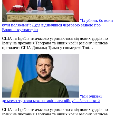
“Їх убили, бо вони
були поляками”: Дуда відзначився черговою заявою про
Волинську трагедію
США та Ізраїль тимчасово утримаються від нових ударів по
Ірану на прохання Тегерана та інших країн регіону, написав
президент США Дональд Трамп у соцмережі Trut…
“Ми близькі
до моменту, коли можна закінчити війну” – Зеленський
США та Ізраїль тимчасово утримаються від нових ударів по
Ірану на прохання Тегерана та інших країн регіону, написав