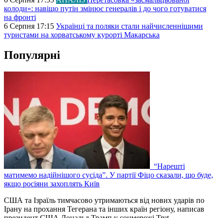
колоди»: навіщо путін змінює генералів і до чого готуватися
на фронті
6 Серпня 17:15
Українці та поляки стали найчисленнішими
туристами на хорватському курорті Макарська
Популярні
“Нарешті
матимемо надійнішого сусіда”. У партії Фіцо сказали, що буде,
якщо росіяни захоплять Київ
США та Ізраїль тимчасово утримаються від нових ударів по
Ірану на прохання Тегерана та інших країн регіону, написав
президент США Дональд Трамп у соцмережі Trut…