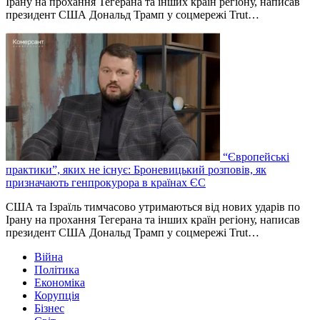
Ірану на прохання Тегерана та інших країн регіону, написав
президент США Дональд Трамп у соцмережі Trut…
“Європейські
практики”, яких не існує: Броневицький розповів, як
призначають генпрокурора в країнах ЄС
США та Ізраїль тимчасово утримаються від нових ударів по
Ірану на прохання Тегерана та інших країн регіону, написав
президент США Дональд Трамп у соцмережі Trut…
Війна
Політика
Економіка
Корупція
Бізнес