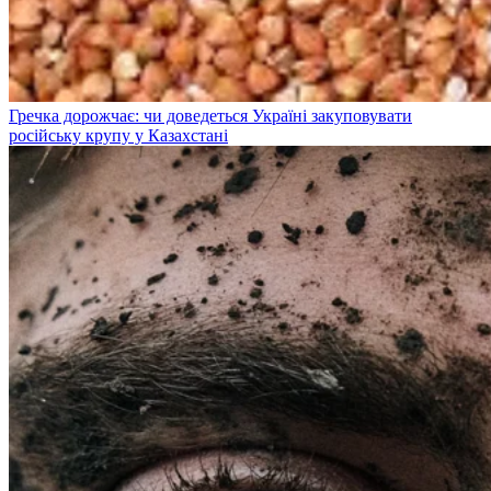
Гречка дорожчає: чи доведеться Україні закуповувати
російську крупу у Казахстані