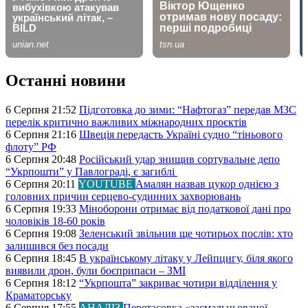
Останні новини
6 Серпня 21:52
Підготовка до зими: “Нафтогаз” передав МЗС
перелік критично важливих міжнародних проєктів
6 Серпня 21:16
Швеція передасть Україні судно “тіньового
флоту” РФ
6 Серпня 20:48
Російський удар знищив сортувальне депо
“Укрпошти” у Павлограді, є загиблі
6 Серпня 20:11
YOUTUBE
Амалян назвав цукор однією з
головних причин серцево-судинних захворювань
6 Серпня 19:33
Міноборони отримає від податкової дані про
чоловіків 18-60 років
6 Серпня 19:08
Зеленський звільнив ще чотирьох послів: хто
залишився без посади
6 Серпня 18:45
В українському літаку у Лейпцигу, біля якого
виявили дрон, були боєприпаси – ЗМІ
6 Серпня 18:12
“Укрпошта” закриває чотири відділення у
Краматорську
6 Серпня 17:55
АНАЛІЗ
Перетасовка «засмальцьованої