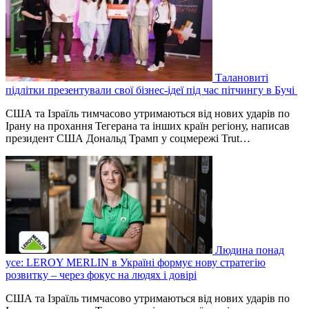
Талановиті
підлітки презентували свої бізнес-ідеї під час пітчингу в Бучі
США та Ізраїль тимчасово утримаються від нових ударів по
Ірану на прохання Тегерана та інших країн регіону, написав
президент США Дональд Трамп у соцмережі Trut…
Людина понад
усе: LEROY MERLIN в Україні формує нову стратегію
розвитку – через фокус на людях і довірі
США та Ізраїль тимчасово утримаються від нових ударів по