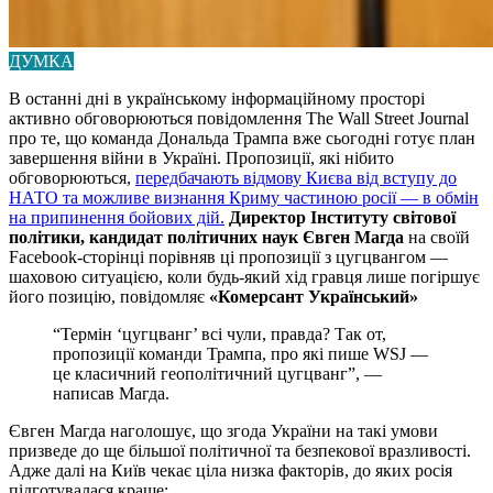
ДУМКА
В останні дні в українському інформаційному просторі
активно обговорюються повідомлення The Wall Street Journal
про те, що команда Дональда Трампа вже сьогодні готує план
завершення війни в Україні. Пропозиції, які нібито
обговорюються,
передбачають відмову Києва від вступу до
НАТО та можливе визнання Криму частиною росії — в обмін
на припинення бойових дій.
Директор Інституту світової
політики, кандидат політичних наук Євген Магда
на своїй
Facebook-сторінці порівняв ці пропозиції з цугцвангом —
шаховою ситуацією, коли будь-який хід гравця лише погіршує
його позицію, повідомляє
«Комерсант Український»
“Термін ‘цугцванг’ всі чули, правда? Так от,
пропозиції команди Трампа, про які пише WSJ —
це класичний геополітичний цугцванг”, —
написав Магда.
Євген Магда наголошує, що згода України на такі умови
призведе до ще більшої політичної та безпекової вразливості.
Адже далі на Київ чекає ціла низка факторів, до яких росія
підготувалася краще: