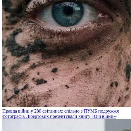
Правда війни у 280 світлинах: спільно з ПУМБ подружжя
фотографів Лібертових презентували книгу «Очі війни»