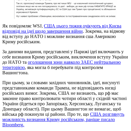
Як повідомляє WSJ,
США цього тижня очікують від Києва
відповіді на ідеї щодо завершення війни
. Зокрема, на відмову
від вступу до НАТО і можливе визнання сша Америкою
Криму російським.
За даними видання, представлені у Парижі ідеї включають у
себе визнання Криму російським, виключення вступу України
до НАТО та
оголошення зони навколо ЗАЕС нейтральною
територією
, яка могла б перебувати під контролем
Вашингтона.
При цьому, за словами західних чиновників, ідеї, висунуті
представниками команди Трампа, не відповідають низці
російських вимог. Зокрема, США не визнають, що рф має
законне право контролювати чотири області у східній частині
України (йдеться про Запорізьку, Херсонську, Луганську та
Донецьку області). При цьому Вашингтон не вимагає, щоб
війська рф покинули ці райони. Про те, що
США розглянуть
можливість визнання Криму російським, раніше писало
Bloomberg.