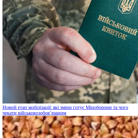
Новий етап мобілізації: які зміни готує Міноборони та чого
чекати військовозобов’язаним