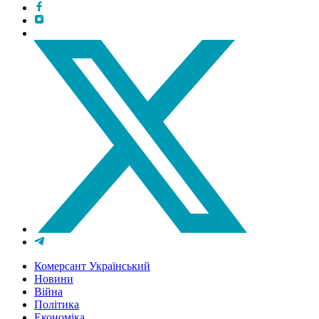
Комерсант Український
Новини
Війна
Політика
Економіка