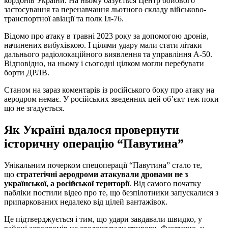
кордонів України. На ньому базується Центр бойового
застосування та перенавчання льотного складу військово-
транспортної авіації та полк Іл-76.
Відомо про атаку в травні 2023 року за допомогою дронів,
начинених вибухівкою. І цілями удару мали стати літаки
дальнього радіолокаційного виявлення та управління А-50.
Відповідно, на ньому і сьогодні цілком могли перебувати
борти ДРЛВ.
Станом на зараз коментарів із російського боку про атаку на
аеродром немає. У російських зведеннях цей об’єкт теж поки
що не згадується.
Як Україні вдалося провернути
історичну операцію “Павутина”
Унікальним почерком спецоперації “Павутина” стало те,
що
стратегічні аеродроми атакували дронами не з
української, а російської території
. Від самого початку
пабліки постили відео про те, що безпілотники запускалися з
припаркованих недалеко від цілей вантажівок.
Це підтверджується і тим, що удари завдавали швидко, у