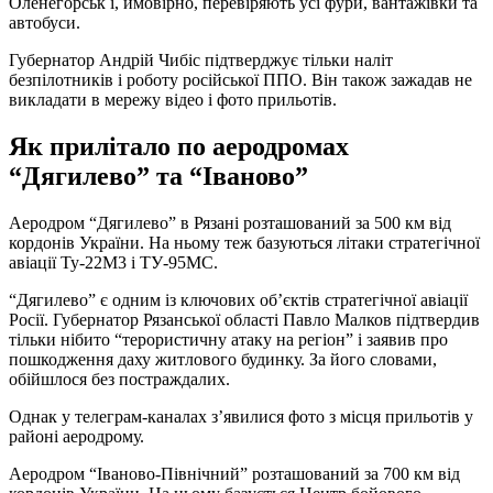
Оленегорськ і, ймовірно, перевіряють усі фури, вантажівки та
автобуси.
Губернатор Андрій Чибіс підтверджує тільки наліт
безпілотників і роботу російської ППО. Він також зажадав не
викладати в мережу відео і фото прильотів.
Як прилітало по аеродромах
“Дягилево” та “Іваново”
Аеродром “Дягилево” в Рязані розташований за 500 км від
кордонів України. На ньому теж базуються літаки стратегічної
авіації Ту-22М3 і ТУ-95МС.
“Дягилево” є одним із ключових об’єктів стратегічної авіації
Росії. Губернатор Рязанської області Павло Малков підтвердив
тільки нібито “терористичну атаку на регіон” і заявив про
пошкодження даху житлового будинку. За його словами,
обійшлося без постраждалих.
Однак у телеграм-каналах з’явилися фото з місця прильотів у
районі аеродрому.
Аеродром “Іваново-Північний” розташований за 700 км від