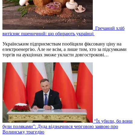
Гречаний хліб
витісняє пшеничний: що обирають українці
Українським підприємствам пообіцяли фіксовану ціну на
електроенергію. Але не всім, а лише тим, хто за підсумками
торгів на аукціонах зможе укласти довгострокові…
“Їх убили, бо вони
були поляками”: Дуда відзначився черговою заявою про
Волинську трагедію