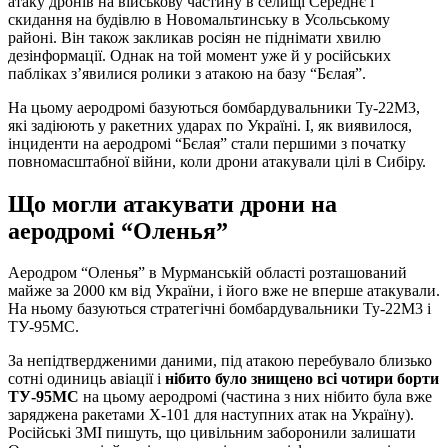
атаку дронів на військову частину в селищі Середнє і
скидання на будівлю в Новомальтинську в Усольському
районі. Він також закликав росіян не піднімати хвилю
дезінформації. Однак на той момент уже й у російських
пабліках з’явилися ролики з атакою на базу “Бєлая”.
На цьому аеродромі базуються бомбардувальники Ту-22М3,
які задіюють у ракетних ударах по Україні. І, як виявилося,
інциденти на аеродромі “Бєлая” стали першими з початку
повномасштабної війни, коли дрони атакували цілі в Сибіру.
Що могли атакувати дрони на
аеродромі “Оленья”
Аеродром “Оленья” в Мурманській області розташований
майже за 2000 км від України, і його вже не вперше атакували.
На ньому базуються стратегічні бомбардувальники Ту-22М3 і
ТУ-95МС.
За непідтвердженими даними, під атакою перебувало близько
сотні одиниць авіації і
нібито було знищено всі чотири борти
ТУ-95МС
на цьому аеродромі (частина з них нібито була вже
заряджена ракетами Х-101 для наступних атак на Україну).
Російські ЗМІ пишуть, що цивільним заборонили залишати