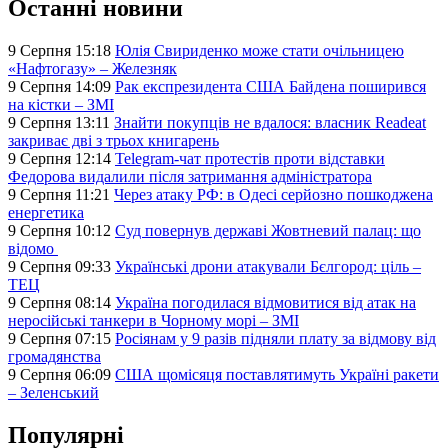
Останні новини
9 Серпня 15:18
Юлія Свириденко може стати очільницею
«Нафтогазу» – Железняк
9 Серпня 14:09
Рак експрезидента США Байдена поширився
на кістки – ЗМІ
9 Серпня 13:11
Знайти покупців не вдалося: власник Readeat
закриває дві з трьох книгарень
9 Серпня 12:14
Telegram-чат протестів проти відставки
Федорова видалили після затримання адміністратора
9 Серпня 11:21
Через атаку РФ: в Одесі серйозно пошкоджена
енергетика
9 Серпня 10:12
Суд повернув державі Жовтневий палац: що
відомо
9 Серпня 09:33
Українські дрони атакували Бєлгород: ціль –
ТЕЦ
9 Серпня 08:14
Україна погодилася відмовитися від атак на
неросійські танкери в Чорному морі – ЗМІ
9 Серпня 07:15
Росіянам у 9 разів підняли плату за відмову від
громадянства
9 Серпня 06:09
США щомісяця поставлятимуть Україні ракети
– Зеленський
Популярні