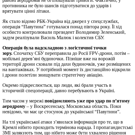
районі аеродромів не оголошували тривоги. Фактично, у
противника не було шансів підготуватися до ударів і
врятувати цінні літаки.
Як стало відомо РБК-Україна від джерел у спецслужбах,
операція “Павутина” готувалася понад півтора року. Її хід
особисто контролювали президент Володимир Зеленський,
задум реалізували Василь Малюк і колектив СБУ.
Операція була надскладною з логістичної точки
зору.
Спочатку СБУ переправила до Росії FPV-дрони, потім –
мобільні дерев’яні будиночки. Пізніше вже на ворожій
території дрони сховали під дахи будиночків, уже розміщених
на вантажівках. У потрібний момент їх дистанційно відкрили
і дрони полетіли знищувати стратегічну авіацію.
Окремо підкреслюється, що люди, які брали участь в
історичній спецоперації, давно перебувають в Україні.
Тим часом у мережі
повідомляють уже про удар по п’ятому
аеродрому
– у Воскресенську, Московська область. Поки
невідомо, чи має це стосунок до української “Павутини”.
На тлі української атаки з’явилася інформація про те, що в
Кремлі нібито проходить термінова нарада. І пропагандистські
ЗМІ залякують тим, що нібито може бути ухвалено рішення