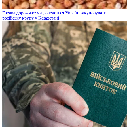
Гречка дорожчає: чи доведеться Україні закуповувати
російську крупу у Казахстані