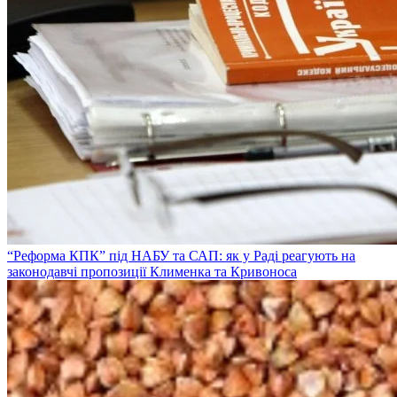
“Реформа КПК” під НАБУ та САП: як у Раді реагують на
законодавчі пропозиції Клименка та Кривоноса