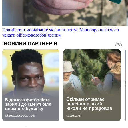
Новий етап мобілізації: які зміни готує Міноборони та чого
чекати військовозобов’язаним