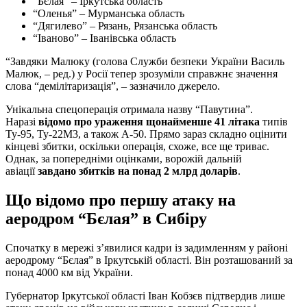
“Бєлая” – Іркутська область
“Оленья” – Мурманська область
“Дягилево” – Рязань, Рязанська область
“Іваново” – Іванівська область
“Завдяки Малюку (голова Служби безпеки України Василь
Малюк, – ред.) у Росії тепер зрозуміли справжнє значення
слова “демілітаризація”, – зазначило джерело.
Унікальна спецоперація отримала назву “Павутина”.
Наразі
відомо про ураження щонайменше 41 літака
типів
Ту-95, Ту-22М3, а також А-50. Прямо зараз складно оцінити
кінцеві збитки, оскільки операція, схоже, все ще триває.
Однак, за попередніми оцінками, ворожій дальній
авіації
завдано збитків на понад 2 млрд доларів
.
Що відомо про першу атаку на
аеродром “Бєлая” в Сибіру
Спочатку в мережі з’явилися кадри із задимленням у районі
аеродрому “Бєлая” в Іркутській області. Він розташований за
понад 4000 км від України.
Губернатор Іркутської області Іван Кобзєв підтвердив лише