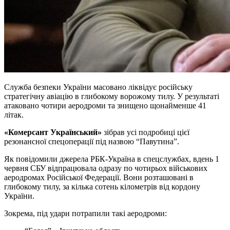
Служба безпеки України масовано ліквідує російську
стратегічну авіацію в глибокому ворожому тилу. У результаті
атаковано чотири аеродроми та знищено щонайменше 41
літак.
«Комерсант Український»
зібрав усі подробиці цієї
резонансної спецоперації під назвою “Павутина”.
Як повідомили джерела РБК-Україна в спецслужбах, вдень 1
червня СБУ відпрацювала одразу по чотирьох військових
аеродромах Російської Федерації. Вони розташовані в
глибокому тилу, за кілька сотень кілометрів від кордону
України.
Зокрема, під удари потрапили такі аеродроми: