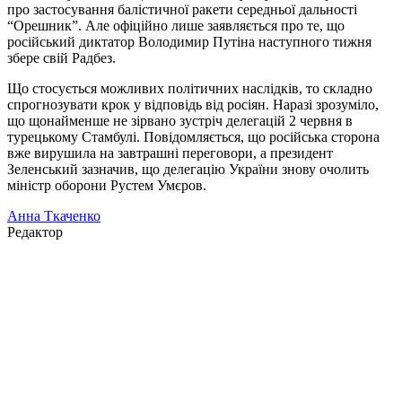
про застосування балістичної ракети середньої дальності
“Орешник”. Але офіційно лише заявляється про те, що
російський диктатор Володимир Путіна наступного тижня
збере свій Радбез.
Що стосується можливих політичних наслідків, то складно
спрогнозувати крок у відповідь від росіян. Наразі зрозуміло,
що щонайменше не зірвано зустріч делегацій 2 червня в
турецькому Стамбулі. Повідомляється, що російська сторона
вже вирушила на завтрашні переговори, а президент
Зеленський зазначив, що делегацію України знову очолить
міністр оборони Рустем Умєров.
Анна Ткаченко
Редактор