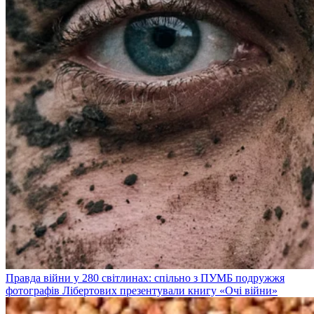
Правда війни у 280 світлинах: спільно з ПУМБ подружжя
фотографів Лібертових презентували книгу «Очі війни»