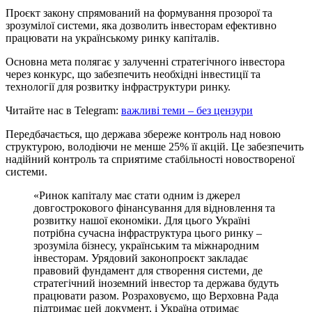
Проєкт закону спрямований на формування прозорої та
зрозумілої системи, яка дозволить інвесторам ефективно
працювати на українському ринку капіталів.
Основна мета полягає у залученні стратегічного інвестора
через конкурс, що забезпечить необхідні інвестиції та
технології для розвитку інфраструктури ринку.
Читайте нас в Telegram:
важливі теми – без цензури
Передбачається, що держава збереже контроль над новою
структурою, володіючи не менше 25% її акцій. Це забезпечить
надійний контроль та сприятиме стабільності новоствореної
системи.
«Ринок капіталу має стати одним із джерел
довгострокового фінансування для відновлення та
розвитку нашої економіки. Для цього Україні
потрібна сучасна інфраструктура цього ринку –
зрозуміла бізнесу, українським та міжнародним
інвесторам. Урядовий законопроєкт закладає
правовий фундамент для створення системи, де
стратегічний іноземний інвестор та держава будуть
працювати разом. Розраховуємо, що Верховна Рада
підтримає цей документ, і Україна отримає