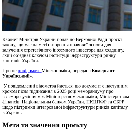
Кабінет Міністрів України подав до Верховної Ради проєкт
закону, що має на меті створення правової основи для
залучення стратегічного іноземного інвестора для холдингу,
який об’єднає ключові інституції інфраструктури ринку
капіталів України.
Про це
повідомляє
Мінекономіки, передає
«Комерсант
Український»
.
У повідомленні відомства йдеться, що документ є наступним
кроком після підписання в 2025 році меморандуму про
взаєморозуміння між Міністерством економіки, Міністерством
фінансів, Національним банком України, НКЦПФР та ЄБРР
щодо підтримки інтегрованої інфраструктури ринків капіталу
в Україні.
Мета та значення проєкту