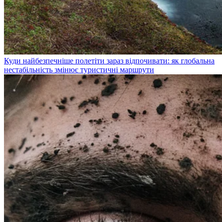
Куди найбезпечніше полетіти зараз відпочивати: як глобальна
нестабільність змінює туристичні маршрути