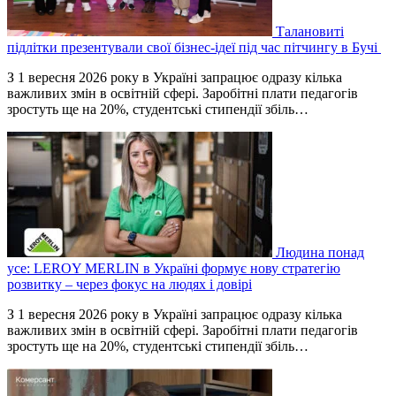
Талановиті
підлітки презентували свої бізнес-ідеї під час пітчингу в Бучі
З 1 вересня 2026 року в Україні запрацює одразу кілька
важливих змін в освітній сфері. Заробітні плати педагогів
зростуть ще на 20%, студентські стипендії збіль…
Людина понад
усе: LEROY MERLIN в Україні формує нову стратегію
розвитку – через фокус на людях і довірі
З 1 вересня 2026 року в Україні запрацює одразу кілька
важливих змін в освітній сфері. Заробітні плати педагогів
зростуть ще на 20%, студентські стипендії збіль…