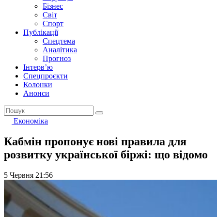
Бізнес
Світ
Спорт
Публікації
Спецтема
Аналітика
Прогноз
Інтерв’ю
Спецпроєкти
Колонки
Анонси
Економіка
Кабмін пропонує нові правила для
розвитку української біржі: що відомо
5 Червня 21:56