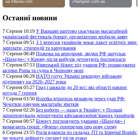
Останні новини
7 Серпня 10:19
У Варшаві раптово скасували масштабний
український фестиваль борщу: організатори зробили заяву
7 Серпня 09:51
З 1 вересня українців чекає пакет освітніх змін:
зарплати, стипендії та харчування
7 Серпня 08:49
Пожежа на аеродромі, звідки РФ запускає
«Шахеди»: у Криму після вибухів детонують боєприпаси
7 Серпня 07:53
Німецький бізнес під ударом РФ: пошкоджено
активи Puma та судна в Чорному морі
7 Серпня 06:29
НАТО готує Україні рекордну військову
підтримку на 2026–2027 роки
7 Серпня 05:27
Град і шквали до 20 м/с: які області накриє
негода 7 серпня
7 Серпня 03:50
Rozetka втратила мільярди через удар РФ:
Чечоткін озвучив масштаби збитків
7 Серпня 02:26
Без роботи — назад в Україну: у Польщі
запропонували депортувати військовозобов’язаних українців
7 Серпня 00:57
Бізнесу погрожують ударами «Шахедів» і
вимагають гроші: «Флеш» попередив про нову схему
6 Серпня 23:55
Росія вдарила по складах JTI та Imperial Brands:
чи чекати дефіциту сигарет після атаки