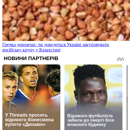
Гречка дорожчає: чи доведеться Україні закуповувати
російську крупу у Казахстані