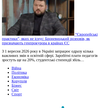
“Європейські
практики”, яких не існує: Броневицький розповів, як
призначають генпрокурора в країнах ЄС
З 1 вересня 2026 року в Україні запрацює одразу кілька
важливих змін в освітній сфері. Заробітні плати педагогів
зростуть ще на 20%, студентські стипендії збіль…
Війна
Політика
Економіка
Корупція
Бізнес
Світ
Спорт