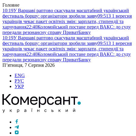
Головне
10:19
У Варшаві раптово скасували масштабний український
фестиваль борщу: організатори зробили заяву
09:51
З 1 вересня
українців чекає пакет освітніх змін: зарплати, стипендії та
харчування
22:40
Коломойський постане перед ВАКС: до суду
передали резонансну справу ПриватБанку
10:19
У Варшаві раптово скасували масштабний український
фестиваль борщу: організатори зробили заяву
09:51
З 1 вересня
українців чекає пакет освітніх змін: зарплати, стипендії та
харчування
22:40
Коломойський постане перед ВАКС: до суду
передали резонансну справу ПриватБанку
П’ятниця, 7 Серпня 2026
ENG
РУС
УКР