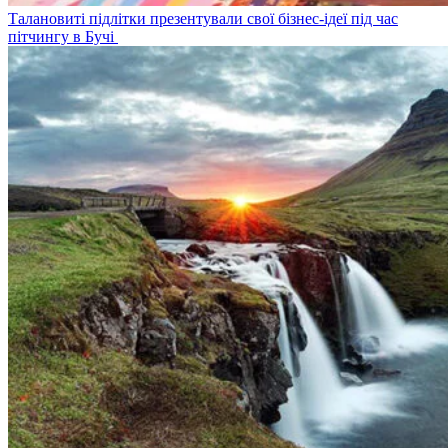
Талановиті підлітки презентували свої бізнес-ідеї під час
пітчингу в Бучі