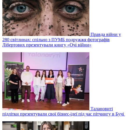
Правда війни у
280 світлинах: спільно з ПУМБ подружжя фотографів
Лібертових презентували книгу «Очі війни»
Талановиті
підлітки презентували свої бізнес-ідеї під час пітчингу в Бучі