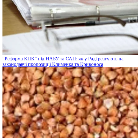
“Реформа КПК” під НАБУ та САП: як у Раді реагують на
законодавчі пропозиції Клименка та Кривоноса