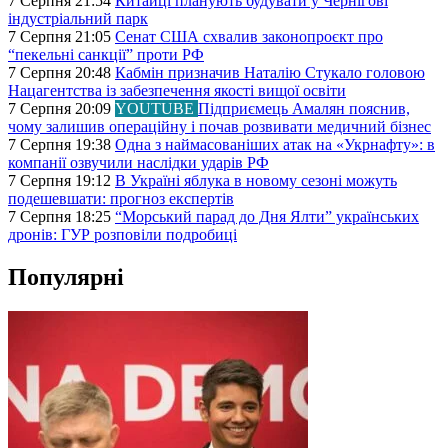
7 Серпня 21:54
Китайці планують будувати у Чернігові
індустріальний парк
7 Серпня 21:05
Сенат США схвалив законопроєкт про
“пекельні санкції” проти РФ
7 Серпня 20:48
Кабмін призначив Наталію Стукало головою
Нацагентства із забезпечення якості вищої освіти
7 Серпня 20:09
YOUTUBE
Підприємець Амалян пояснив,
чому залишив операційну і почав розвивати медичний бізнес
7 Серпня 19:38
Одна з наймасованіших атак на «Укрнафту»: в
компанії озвучили наслідки ударів РФ
7 Серпня 19:12
В Україні яблука в новому сезоні можуть
подешевшати: прогноз експертів
7 Серпня 18:25
“Морський парад до Дня Ялти” українських
дронів: ГУР розповіли подробиці
Популярні