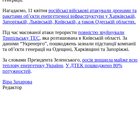
Нагадаємо, 11 квітня
російські військові атакували дронами та
ракетами об’єкти енергетичної інфраструктури у Харківській,
Запорізькій, Львівській, Київській, а також Одеській областях.
Під час масованої атаки терористи
повністю зруйнували
Трипільську ТЕС
, яка розташована в Київській області. За
даними “Укренерго”, пошкоджень зазнали підстанції компанії
та об’єкти генерації на Одещині, Харківщині та Запоріжжі.
За словами Президента Зеленського,
росія знищила майже всю
теплову енергетику України
.
У ДТЕК пошкоджено 80%
потужностей
.
Віра Захарова
Редактор