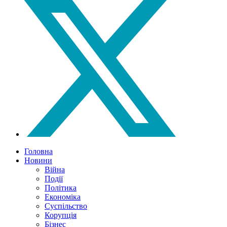
Головна
Новини
Війна
Події
Політика
Економіка
Суспільство
Корупція
Бізнес