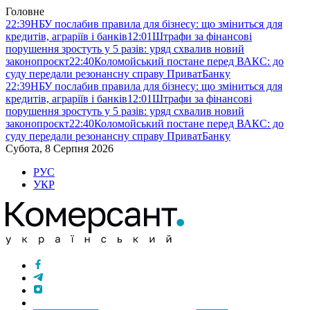
Головне
22:39
НБУ послабив правила для бізнесу: що зміниться для
кредитів, аграріїв і банків
12:01
Штрафи за фінансові
порушення зростуть у 5 разів: уряд схвалив новий
законопроєкт
22:40
Коломойський постане перед ВАКС: до
суду передали резонансну справу ПриватБанку
22:39
НБУ послабив правила для бізнесу: що зміниться для
кредитів, аграріїв і банків
12:01
Штрафи за фінансові
порушення зростуть у 5 разів: уряд схвалив новий
законопроєкт
22:40
Коломойський постане перед ВАКС: до
суду передали резонансну справу ПриватБанку
Субота, 8 Серпня 2026
РУС
УКР