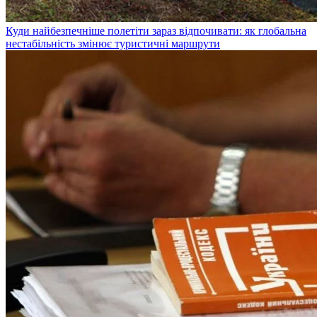
Куди найбезпечніше полетіти зараз відпочивати: як глобальна
нестабільність змінює туристичні маршрути