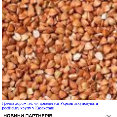
Гречка дорожчає: чи доведеться Україні закуповувати
російську крупу у Казахстані