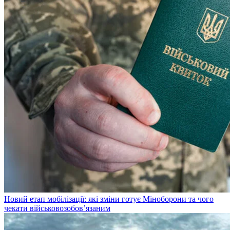
Новий етап мобілізації: які зміни готує Міноборони та чого
чекати військовозобов’язаним