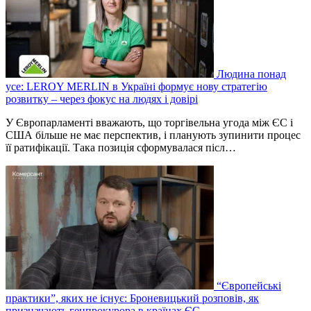
Людина понад
усе: LEROY MERLIN в Україні формує нову стратегію
розвитку – через фокус на людях і довірі
У Європарламенті вважають, що торгівельна угода між ЄС і
США більше не має перспектив, і планують зупинити процес
її ратифікації. Така позиція сформувалася післ…
“Європейські
практики”, яких не існує: Броневицький розповів, як
призначають генпрокурора в країнах ЄС