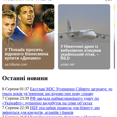
Останні новини
8 Серпня 01:37
Ексглаві МЗС Угорщини Сійярто загрожує до
трьох років ув’язнення: що відомо про нову справу
7 Серпня 23:39
РФ завдала наймасованішого удару по
«Укрнафті»: зупинено видобуток на семи об’єктах
7 Серпня 22:39
НБУ послабив правила для бізнесу: що
зміниться для кредитів, аграріїв і банків