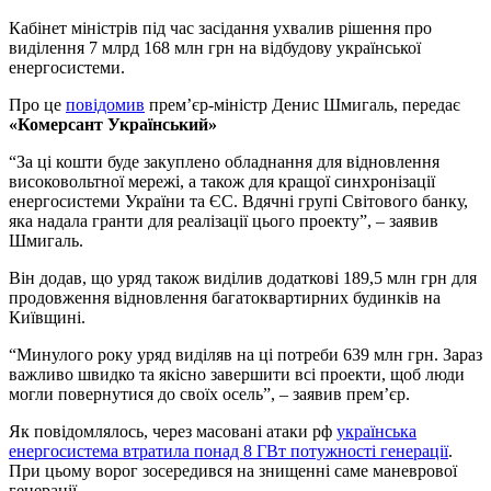
Кабінет міністрів під час засідання ухвалив рішення про
виділення 7 млрд 168 млн грн на відбудову української
енергосистеми.
Про це
повідомив
прем’єр-міністр Денис Шмигаль, передає
«Комерсант Український»
“За ці кошти буде закуплено обладнання для відновлення
високовольтної мережі, а також для кращої синхронізації
енергосистеми України та ЄС. Вдячні групі Світового банку,
яка надала гранти для реалізації цього проекту”, – заявив
Шмигаль.
Він додав, що уряд також виділив додаткові 189,5 млн грн для
продовження відновлення багатоквартирних будинків на
Київщині.
“Минулого року уряд виділяв на ці потреби 639 млн грн. Зараз
важливо швидко та якісно завершити всі проекти, щоб люди
могли повернутися до своїх осель”, – заявив прем’єр.
Як повідомлялось, через масовані атаки рф
українська
енергосистема втратила понад 8 ГВт потужності генерації
.
При цьому ворог зосередився на знищенні саме маневрової
генерації.