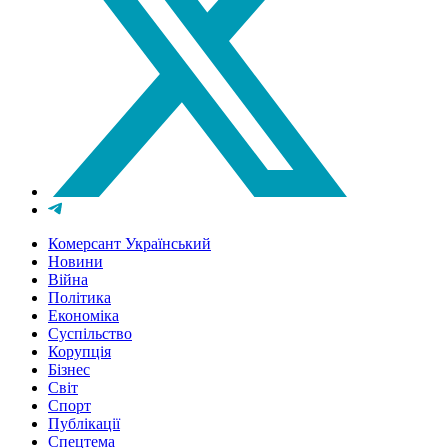
Комерсант Український
Новини
Війна
Політика
Економіка
Суспільство
Корупція
Бізнес
Світ
Спорт
Публікації
Спецтема