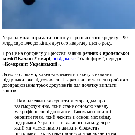
Україна може отримати частину європейського кредиту в 90
млрд євро вже до кінця другого кварталу цього року.
Про це на брифінгу у Брюсселі заявив
речник Європейської
комісії Балаш Ужварі
,
повідомляє
“Укрінформ”, передає
«Комерсант Український»
.
За його словами, ключові елементи пакету з надання
підтримки вже підготовлені. І зараз триває технічна робота з
доопрацювання трьох документів для початку виплати
коштів.
“Нам належить завершити меморандум про
взаєморозуміння, який стане основою каналу
макрофінансової допомоги. Також ми повинні
оновити план, який лежить в основі механізму
підтримки України — важливого каналу, через
який ми маємо намір надавати бюджетну
підтримку. Так як пакет допомоги заснований на