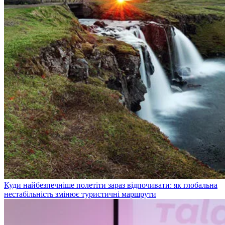
Куди найбезпечніше полетіти зараз відпочивати: як глобальна
нестабільність змінює туристичні маршрути