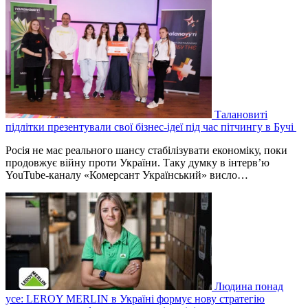
Талановиті
підлітки презентували свої бізнес-ідеї під час пітчингу в Бучі
Росія не має реального шансу стабілізувати економіку, поки
продовжує війну проти України. Таку думку в інтерв’ю
YouTube-каналу «Комерсант Український» висло…
Людина понад
усе: LEROY MERLIN в Україні формує нову стратегію