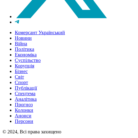
Комерсант Український
Новини
Війна
Політика
Економіка
Суспільство
Корупція
Бізнес
Світ
Спорт
Публікації
Спецтема
Аналітика
Прогноз
Колонки
Анонси
Персони
© 2024, Всі права захищено