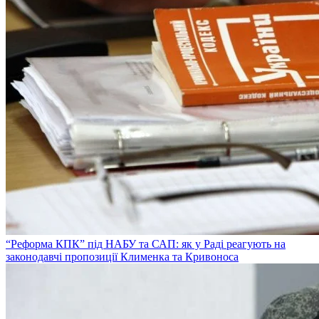
“Реформа КПК” під НАБУ та САП: як у Раді реагують на
законодавчі пропозиції Клименка та Кривоноса