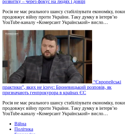
розвитку – через фокус на людях і довірі
Росія не має реального шансу стабілізувати економіку, поки
продовжує війну проти України. Таку думку в інтерв’ю
YouTube-каналу «Комерсант Український» висло…
“Європейські
практики”, яких не існує: Броневицький розповів, як
призначають генпрокурора в країнах ЄС
Росія не має реального шансу стабілізувати економіку, поки
продовжує війну проти України. Таку думку в інтерв’ю
YouTube-каналу «Комерсант Український» висло…
Війна
Політика