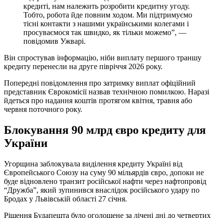
кредиті, нам належить розробити кредитну угоду.
Тобто, робота йде повним ходом. Ми підтримуємо
тісні контакти з нашими українськими колегами і
просуваємося так швидко, як тільки можемо”, —
повідомив Ужварі.
Він спростував інформацію, ніби виплату першого траншу
кредиту перенесли на друге півріччя 2026 року.
Попередні повідомлення про затримку виплат офіційний
представник Єврокомісії назвав технічною помилкою. Наразі
йдеться про надання коштів протягом квітня, травня або
червня поточного року.
Блокування 90 млрд євро кредиту для
України
Угорщина заблокувала виділення кредиту Україні від
Європейського Союзу на суму 90 мільярдів євро, допоки не
буде відновлено транзит російської нафти через нафтопровід
“Дружба”, який зупинився внаслідок російського удару по
Бродах у Львівській області 27 січня.
Рішення Будапешта було оголошене за лічені дні до четвертих