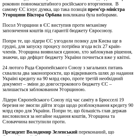
роковин повномасштабного російського вторгнення. В
самому ЄС існує думка, що така позиція
прем’єр-міністра
Угорщини Віктора Орбана
викликана була виборами.
Посол Угорщини в ЄС виступив проти механізму
запозичення коштів під гарантії бюджету Євросоюзу.
Попри те, що лідери ЄС узгодили позику для Києва ще в
грудні, для запуску процесу потрібна згода всіх 27 країн-
членів. Угорщина виявилася єдиною, хто заблокував рішення,
знаючи, що дефіцит бюджету України почнеться вже у квітні.
24 лютого Рада Європейського Союзу з загальних питань
схвалила два законопроєкти, що відкривають шлях до надання
Україні кредиту на 90 млрд євро, проте третій необхідний
документ – зміни до довгострокового бюджету ЄС –
залишається заблокованим Угорщиною.
Лідери Європейського Союзу під час саміту в Брюсселі 19
березня не змогли дійти згоди щодо розблокування кредиту 90
млрд євро для України. Попри те, що більшість глав держав
висловилися за негайне надання коштів, Угорщина та
Словаччина виступили проти.
Президент Володимир Зеленський
переконаний, що