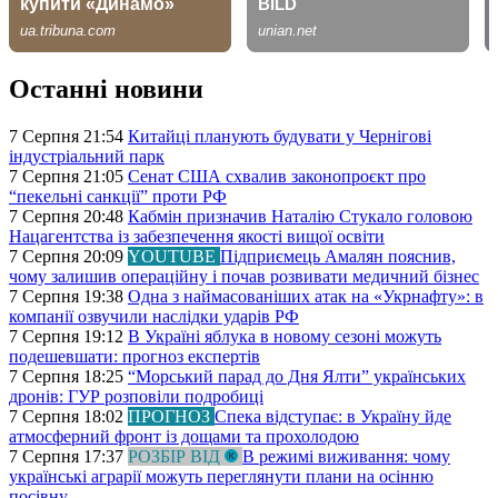
Останні новини
7 Серпня 21:54
Китайці планують будувати у Чернігові
індустріальний парк
7 Серпня 21:05
Сенат США схвалив законопроєкт про
“пекельні санкції” проти РФ
7 Серпня 20:48
Кабмін призначив Наталію Стукало головою
Нацагентства із забезпечення якості вищої освіти
7 Серпня 20:09
YOUTUBE
Підприємець Амалян пояснив,
чому залишив операційну і почав розвивати медичний бізнес
7 Серпня 19:38
Одна з наймасованіших атак на «Укрнафту»: в
компанії озвучили наслідки ударів РФ
7 Серпня 19:12
В Україні яблука в новому сезоні можуть
подешевшати: прогноз експертів
7 Серпня 18:25
“Морський парад до Дня Ялти” українських
дронів: ГУР розповіли подробиці
7 Серпня 18:02
ПРОГНОЗ
Спека відступає: в Україну йде
атмосферний фронт із дощами та прохолодою
7 Серпня 17:37
РОЗБІР ВІД
В режимі виживання: чому
українські аграрії можуть переглянути плани на осінню
посівну