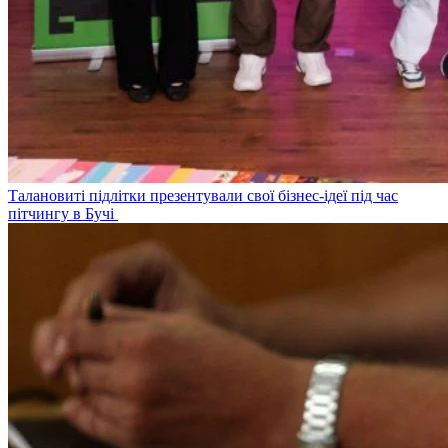
Талановиті підлітки презентували свої бізнес-ідеї під час
пітчингу в Бучі