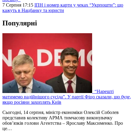
7 Серпня 17:15
ІПН і номер карти у чеках “Укрпошти”: що
кажуть в Нацбанку та юристи
Популярні
“Нарешті
матимемо надійнішого сусіда”. У партії Фіцо сказали, що буде,
якщо росіяни захоплять Київ
Сьогодні, 14 серпня, міністр економіки Олексій Соболев
представив колективу АРМА тимчасову виконувачку
обов’язків голови Агентства – Ярославу Максименко. Про
це…