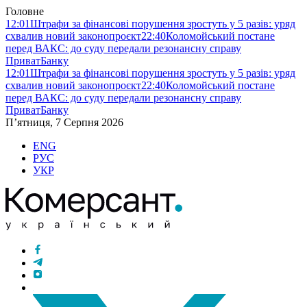
Головне
12:01
Штрафи за фінансові порушення зростуть у 5 разів: уряд
схвалив новий законопроєкт
22:40
Коломойський постане
перед ВАКС: до суду передали резонансну справу
ПриватБанку
12:01
Штрафи за фінансові порушення зростуть у 5 разів: уряд
схвалив новий законопроєкт
22:40
Коломойський постане
перед ВАКС: до суду передали резонансну справу
ПриватБанку
П’ятниця, 7 Серпня 2026
ENG
РУС
УКР