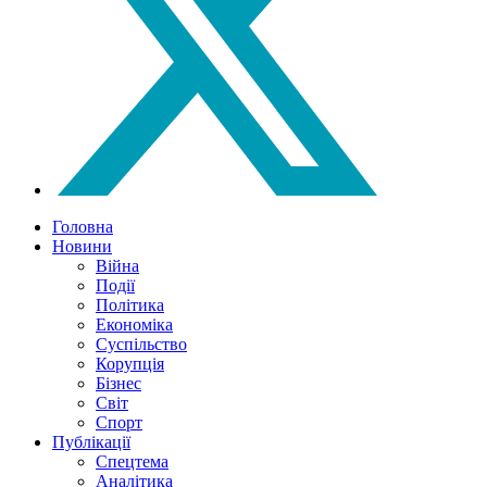
Головна
Новини
Війна
Події
Політика
Економіка
Суспільство
Корупція
Бізнес
Світ
Спорт
Публікації
Спецтема
Аналітика