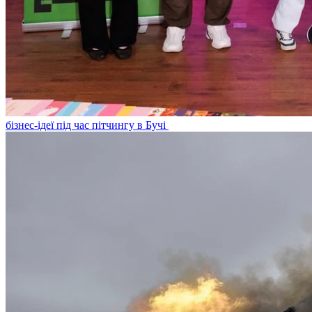
бізнес-ідеї під час пітчингу в Бучі