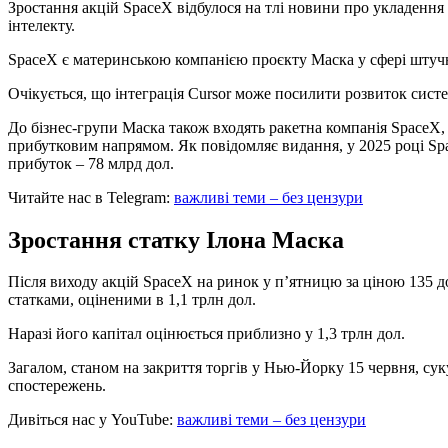
Зростання акцій SpaceX відбулося на тлі новини про укладення
інтелекту.
SpaceX є материнською компанією проєкту Маска у сфері штуч
Очікується, що інтеграція Cursor може посилити розвиток систе
До бізнес-групи Маска також входять ракетна компанія SpaceX, 
прибутковим напрямом. Як повідомляє видання, у 2025 році Spac
прибуток – 78 млрд дол.
Читайте нас в Telegram:
важливі теми – без цензури
Зростання статку Ілона Маска
Після виходу акцій SpaceX на ринок у п’ятницю за ціною 135 до
статками, оціненими в 1,1 трлн дол.
Наразі його капітал оцінюється приблизно у 1,3 трлн дол.
Загалом, станом на закриття торгів у Нью-Йорку 15 червня, су
спостережень.
Дивіться нас у YouTube:
важливі теми – без цензури