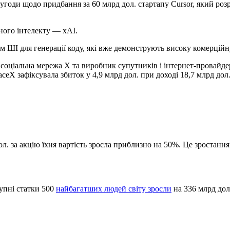
 угоди щодо придбання за 60 млрд дол. стартапу Cursor, який ро
ного інтелекту — xAI.
м ШІ для генерації коду, які вже демонструють високу комерційн
соціальна мережа X та виробник супутників і інтернет-провайдер 
eX зафіксувала збиток у 4,9 млрд дол. при доході 18,7 млрд дол.
л. за акцію їхня вартість зросла приблизно на 50%. Це зростання
купні статки 500
найбагатших людей світу зросли
на 336 млрд дол