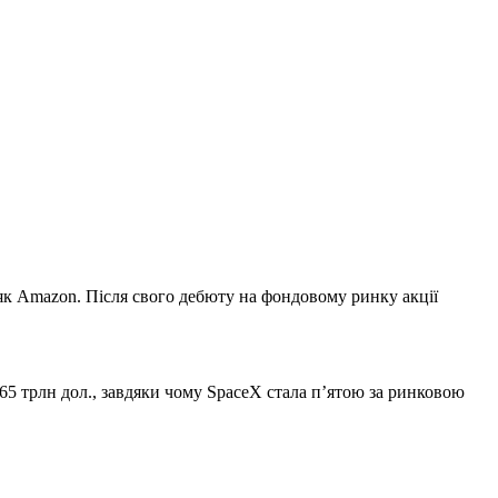
як Amazon. Після свого дебюту на фондовому ринку акції
65 трлн дол., завдяки чому SpaceX стала п’ятою за ринковою