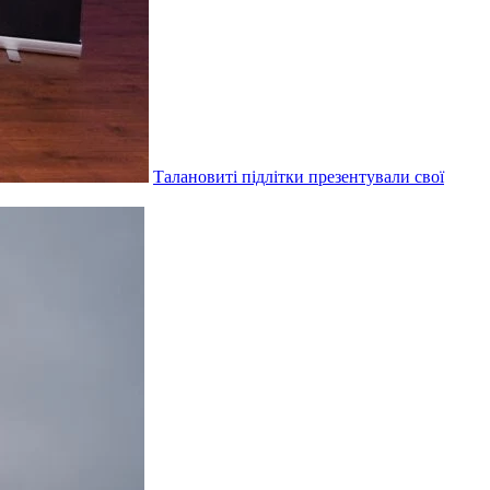
Талановиті підлітки презентували свої