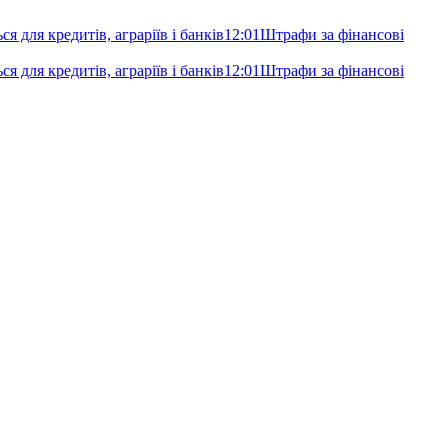
я для кредитів, аграріїв і банків
12:01
Штрафи за фінансові
я для кредитів, аграріїв і банків
12:01
Штрафи за фінансові