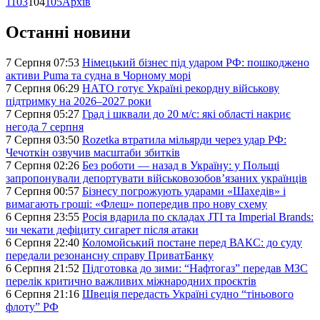
1
103
104
105
Архів
Останні новини
7 Серпня 07:53
Німецький бізнес під ударом РФ: пошкоджено
активи Puma та судна в Чорному морі
7 Серпня 06:29
НАТО готує Україні рекордну військову
підтримку на 2026–2027 роки
7 Серпня 05:27
Град і шквали до 20 м/с: які області накриє
негода 7 серпня
7 Серпня 03:50
Rozetka втратила мільярди через удар РФ:
Чечоткін озвучив масштаби збитків
7 Серпня 02:26
Без роботи — назад в Україну: у Польщі
запропонували депортувати військовозобов’язаних українців
7 Серпня 00:57
Бізнесу погрожують ударами «Шахедів» і
вимагають гроші: «Флеш» попередив про нову схему
6 Серпня 23:55
Росія вдарила по складах JTI та Imperial Brands:
чи чекати дефіциту сигарет після атаки
6 Серпня 22:40
Коломойський постане перед ВАКС: до суду
передали резонансну справу ПриватБанку
6 Серпня 21:52
Підготовка до зими: “Нафтогаз” передав МЗС
перелік критично важливих міжнародних проєктів
6 Серпня 21:16
Швеція передасть Україні судно “тіньового
флоту” РФ