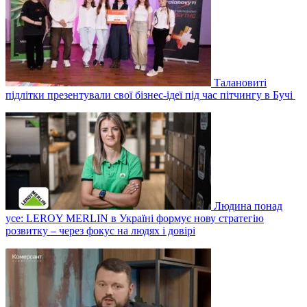
Талановиті
підлітки презентували свої бізнес-ідеї під час пітчингу в Бучі
Людина понад
усе: LEROY MERLIN в Україні формує нову стратегію
розвитку – через фокус на людях і довірі