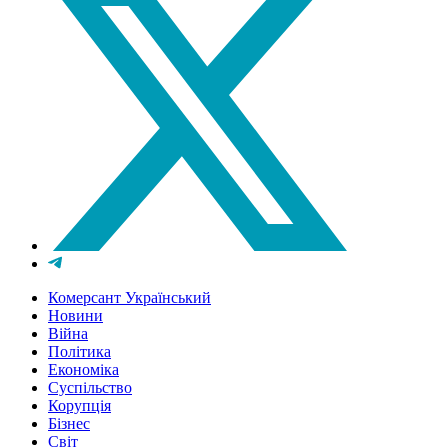
Комерсант Український
Новини
Війна
Політика
Економіка
Суспільство
Корупція
Бізнес
Світ