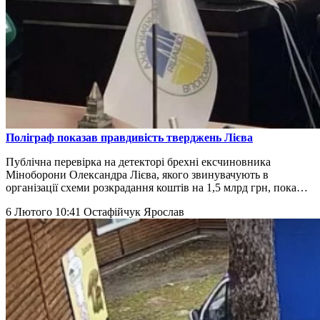
Поліграф показав правдивість тверджень Лієва
Публічна перевірка на детекторі брехні ексчиновника
Міноборони Олександра Лієва, якого звинувачують в
організації схеми розкрадання коштів на 1,5 млрд грн, пока…
6 Лютого 10:41
Остафійчук Ярослав