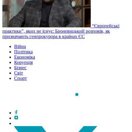
“Європейські
практики”, яких не існує: Броневицький розповів, як
призначають генпрокурора в країнах ЄС
Війна
Політика
Економіка
Корупція
Бізнес
Світ
Спорт