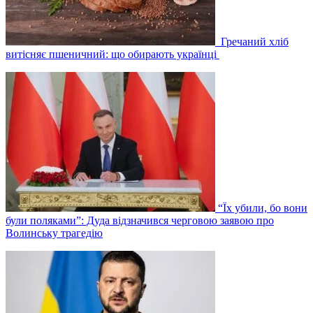
Гречаний хліб
витісняє пшеничний: що обирають українці
“Їх убили, бо вони
були поляками”: Дуда відзначився черговою заявою про
Волинську трагедію