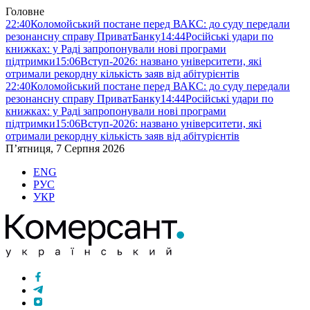
Головне
22:40
Коломойський постане перед ВАКС: до суду передали
резонансну справу ПриватБанку
14:44
Російські удари по
книжках: у Раді запропонували нові програми
підтримки
15:06
Вступ-2026: названо університети, які
отримали рекордну кількість заяв від абітурієнтів
22:40
Коломойський постане перед ВАКС: до суду передали
резонансну справу ПриватБанку
14:44
Російські удари по
книжках: у Раді запропонували нові програми
підтримки
15:06
Вступ-2026: названо університети, які
отримали рекордну кількість заяв від абітурієнтів
П’ятниця, 7 Серпня 2026
ENG
РУС
УКР