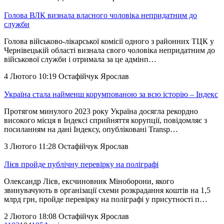
Голова ВЛК визнала власного чоловіка непридатним до
служби
Голова військово-лікарської комісії одного з районних ТЦК у
Чернівецькій області визнала свого чоловіка непридатним до
військової служби і отримала за це адмінп…
4 Лютого 10:19
Остафійчук Ярослав
Україна стала найменш корумпованою за всю історію – Індекс
Протягом минулого 2023 року Україна досягла рекордно
високого місця в Індексі сприйняття корупції, повідомляє з
посиланням на дані Індексу, опубліковані Transp…
3 Лютого 11:28
Остафійчук Ярослав
Лієв пройде публічну перевірку на поліграфі
Олександр Лієв, ексчиновник Міноборони, якого
звинувачують в організації схеми розкрадання коштів на 1,5
млрд грн, пройде перевірку на поліграфі у присутності п…
2 Лютого 18:08
Остафійчук Ярослав