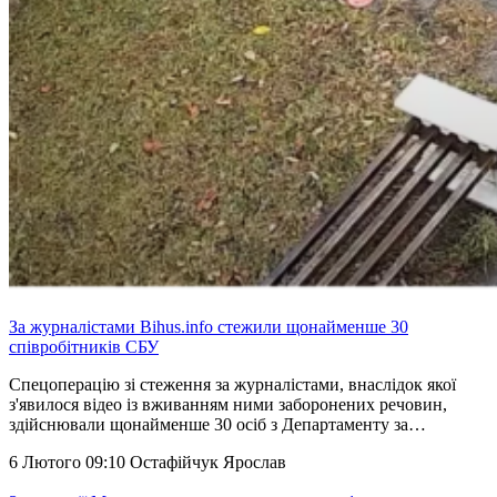
За журналістами Bihus.info стежили щонайменше 30
співробітників СБУ
Спецоперацію зі стеження за журналістами, внаслідок якої
з'явилося відео із вживанням ними заборонених речовин,
здійснювали щонайменше 30 осіб з Департаменту за…
6 Лютого 09:10
Остафійчук Ярослав