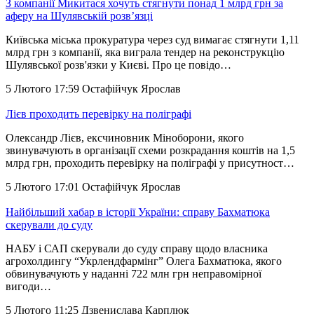
З компанії Микитася хочуть стягнути понад 1 млрд грн за
аферу на Шулявській розв’язці
Київська міська прокуратура через суд вимагає стягнути 1,11
млрд грн з компанії, яка виграла тендер на реконструкцію
Шулявської розв'язки у Києві. Про це повідо…
5 Лютого 17:59
Остафійчук Ярослав
Лієв проходить перевірку на поліграфі
Олександр Лієв, ексчиновник Міноборони, якого
звинувачують в організації схеми розкрадання коштів на 1,5
млрд грн, проходить перевірку на поліграфі у присутност…
5 Лютого 17:01
Остафійчук Ярослав
Найбільший хабар в історії України: справу Бахматюка
скерували до суду
НАБУ і САП скерували до суду справу щодо власника
агрохолдингу “Укрлендфармінг” Олега Бахматюка, якого
обвинувачують у наданні 722 млн грн неправомірної
вигоди…
5 Лютого 11:25
Дзвенислава Карплюк