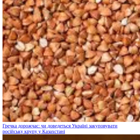
Гречка дорожчає: чи доведеться Україні закуповувати
російську крупу у Казахстані