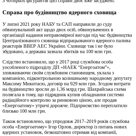
З чотирьох фігурантів цієї справи двоє вже засуджені.
Справа про будівництво ядерного сховища
У липні 2021 року НАБУ та САП направили до суду
обвинувальний акт щодо двох осіб, обвинувачених в
організації надання неправомірної вигоди під час будівництва
Централізованого сховища відпрацьованого ядерного палива
реакторів ВВЕР АЕС України. Сховище так і не було
збудовано, а держава зазнала збитків на 100 млн грн.
Слідство встановило, що у 2017 році службова особа
уособленого підрозділу ДП «НАЕК “Енергоатом”»,
зловживаючи своїм службовим становищем, уклала з
компанією, підконтрольною колишньому народному депутату
Максиму Микитасю, договір на 929 млн грн. Згодом витрати
на будівництво зросли до 1,36 млрд грн. Шахрайська схема
полягала в тому, що підрядник купив обладнання системи
радіаційного контролю за ринковою ціною, але продав
«Енергоатому» утричі дорожче. Підприємство переплатило
близько 100 млн грн.
Також встановлено, що упродовж 2017–2019 років службова
особа «Енергоатому» Ігор Орлов, директор із питань нових
ядерних установок, безкоштовно отримав від компанії,