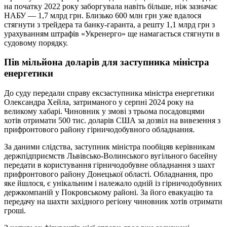
на початку 2022 року заборгувала навіть більше, ніж зазначає
НАБУ — 1,7 млрд грн. Близько 600 млн грн уже вдалося
стягнути з трейдера та банку-гаранта, а решту 1,1 млрд грн з
урахуванням штрафів «Укренерго» ще намагається стягнути в
судовому порядку.
Пів мільйона доларів для заступника міністра
енергетики
До суду передали справу ексзаступника міністра енергетики
Олександра Хейла, затриманого у серпні 2024 року на
великому хабарі. Чиновник у змові з трьома посадовцями
хотів отримати 500 тис. доларів США за дозвіл на вивезення з
прифронтового району гірничодобувного обладнання.
За даними слідства, заступник міністра пообіцяв керівникам
держпідприємств Львівсько-Волинського вугільного басейну
передати в користування гірничодобувне обладнання з шахт
прифронтового району Донецької області. Обладнання, про
яке йшлося, є унікальним і належало одній із гірничодобувних
держкомпаній у Покровському районі. За його евакуацію та
передачу на шахти західного регіону чиновник хотів отримати
гроші.