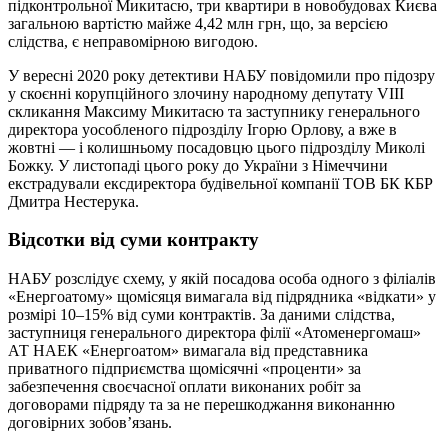
підконтрольної Микитасю, три квартири в новобудовах Києва
загальною вартістю майже 4,42 млн грн, що, за версією
слідства, є неправомірною вигодою.
У вересні 2020 року детективи НАБУ повідомили про підозру
у скоєнні корупційного злочину народному депутату VIII
скликання Максиму Микитасю та заступнику генерального
директора уособленого підрозділу Ігорю Орлову, а вже в
жовтні — і колишньому посадовцю цього підрозділу Миколі
Божку. У листопаді цього року до України з Німеччини
екстрадували ексдиректора будівельної компанії ТОВ БК КБР
Дмитра Нестерука.
Відсотки від суми контракту
НАБУ розслідує схему, у якій посадова особа одного з філіалів
«Енергоатому» щомісяця вимагала від підрядника «відкати» у
розмірі 10–15% від суми контрактів. За даними слідства,
заступниця генерального директора філії «Атоменергомаш»
АТ НАЕК «Енергоатом» вимагала від представника
приватного підприємства щомісячні «проценти» за
забезпечення своєчасної оплати виконаних робіт за
договорами підряду та за не перешкоджання виконанню
договірних зобов’язань.