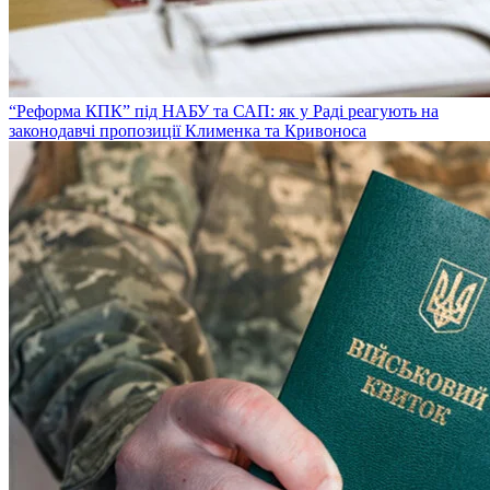
“Реформа КПК” під НАБУ та САП: як у Раді реагують на
законодавчі пропозиції Клименка та Кривоноса