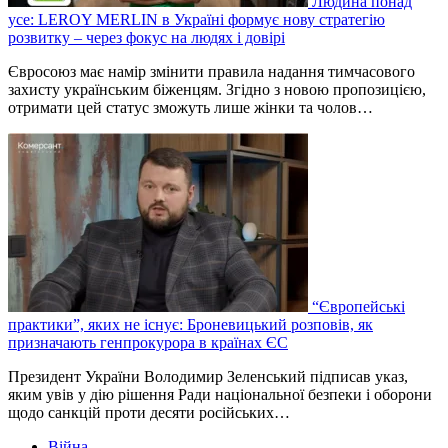
Людина понад
усе: LEROY MERLIN в Україні формує нову стратегію
розвитку – через фокус на людях і довірі
Євросоюз має намір змінити правила надання тимчасового
захисту українським біженцям. Згідно з новою пропозицією,
отримати цей статус зможуть лише жінки та чолов…
“Європейські
практики”, яких не існує: Броневицький розповів, як
призначають генпрокурора в країнах ЄС
Президент України Володимир Зеленський підписав указ,
яким увів у дію рішення Ради національної безпеки і оборони
щодо санкцій проти десяти російських…
Війна