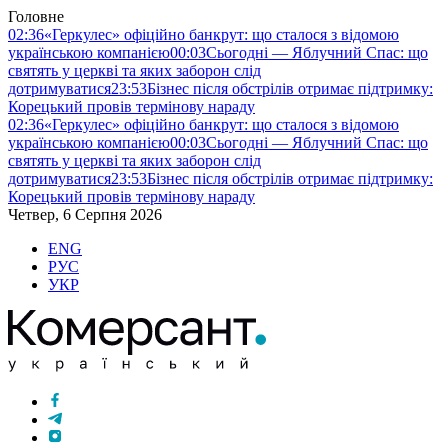
Головне
02:36
«Геркулес» офіційно банкрут: що сталося з відомою
українською компанією
00:03
Сьогодні — Яблучний Спас: що
святять у церкві та яких заборон слід
дотримуватися
23:53
Бізнес після обстрілів отримає підтримку:
Корецький провів термінову нараду
02:36
«Геркулес» офіційно банкрут: що сталося з відомою
українською компанією
00:03
Сьогодні — Яблучний Спас: що
святять у церкві та яких заборон слід
дотримуватися
23:53
Бізнес після обстрілів отримає підтримку:
Корецький провів термінову нараду
Четвер, 6 Серпня 2026
ENG
РУС
УКР