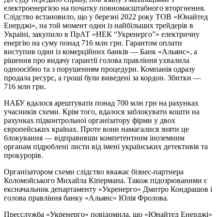
електроенергією на початку повномасштабного вторгнення.
Слідство встановило, що у березні 2022 року ТОВ «Юнайтед
Енерджі», на той момент один із найбільших трейдерів в
Україні, закупило в ПрАТ «НЕК “Укренерго”» електричну
енергію на суму понад 716 млн грн. Гарантом оплати
виступив один із комерційних банків — Банк «Альянс», а
рішення про видачу гарантії голова правління ухвалила
одноосібно та з порушенням процедури. Компанія одразу
продала ресурс, а гроші були виведені за кордон. Збитки —
716 млн грн.
НАБУ вдалося арештувати понад 700 млн грн на рахунках
учасників схеми. Крім того, вдалося заблокувати кошти на
рахунках підконтрольної організатору фірми у двох
європейських країнах. Проте вони намагалися зняти це
блокування — відправивши компетентним іноземним
органам підроблені листи від імені українських детективів та
прокурорів.
Організатором схеми слідство вважає бізнес-партнера
Коломойського Михайла Кіпермана. Також підозрюваними є
ексначальник департаменту «Укренерго» Дмитро Кондрашов і
голова правління банку «Альянс» Юлія Фролова.
Пресслужба «Укренерго» повідомила, що «Юнайтед Енерджі»