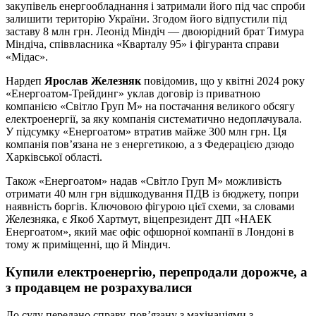
закупівель енергообладнання і затримали його під час спроби
залишити територію України. Згодом його відпустили під
заставу 8 млн грн. Леонід Міндіч — двоюрідний брат Тимура
Міндіча, співвласника «Кварталу 95» і фігуранта справи
«Мідас».
Нардеп
Ярослав Железняк
повідомив, що у квітні 2024 року
«Енергоатом-Трейдинг» уклав договір із приватною
компанією «Світло Груп М» на постачання великого обсягу
електроенергії, за яку компанія систематично недоплачувала.
У підсумку «Енергоатом» втратив майже 300 млн грн. Ця
компанія пов’язана не з енергетикою, а з Федерацією дзюдо
Харківської області.
Також «Енергоатом» надав «Світло Груп М» можливість
отримати 40 млн грн відшкодування ПДВ із бюджету, попри
наявність боргів. Ключовою фігурою цієї схеми, за словами
Железняка, є Якоб Хартмут, віцепрезидент ДП «НАЕК
Енергоатом», який має офіс офшорної компанії в Лондоні в
тому ж приміщенні, що й Міндич.
Купили електроенергію, перепродали дорожче, а
з продавцем не розрахувалися
До суду передано справу, пов’язану з махінаціями з