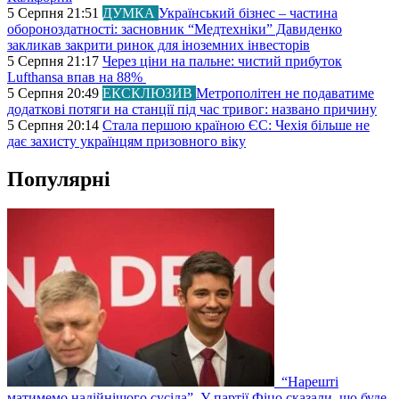
5 Серпня 21:51
ДУМКА
Український бізнес – частина
обороноздатності: засновник “Медтехніки” Давиденко
закликав закрити ринок для іноземних інвесторів
5 Серпня 21:17
Через ціни на пальне: чистий прибуток
Lufthansa впав на 88%
5 Серпня 20:49
ЕКСКЛЮЗИВ
Метрополітен не подаватиме
додаткові потяги на станції під час тривог: названо причину
5 Серпня 20:14
Стала першою країною ЄС: Чехія більше не
дає захисту українцям призовного віку
Популярні
“Нарешті
матимемо надійнішого сусіда”. У партії Фіцо сказали, що буде,