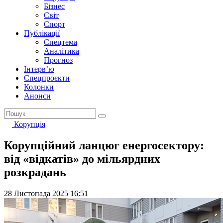
Бізнес
Світ
Спорт
Публікації
Спецтема
Аналітика
Прогноз
Інтерв’ю
Спецпроєкти
Колонки
Анонси
Корупція
Корупційний ланцюг енергосектору:
від «відкатів» до мільярдних
розкрадань
28 Листопада 2025 16:51