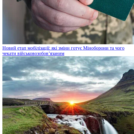
Новий етап мобілізації: які зміни готує Міноборони та чого
чекати військовозобов’язаним