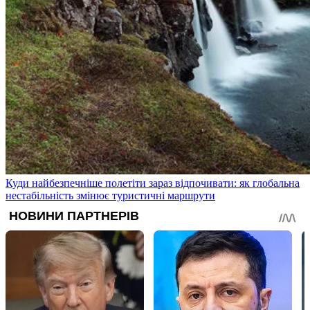
Куди найбезпечніше полетіти зараз відпочивати: як глобальна
нестабільність змінює туристичні маршрути