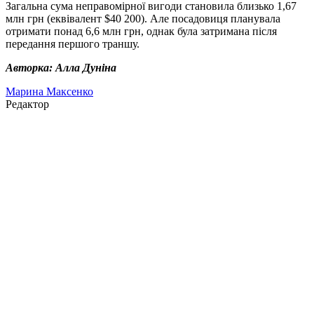
Загальна сума неправомірної вигоди становила близько 1,67
млн грн (еквівалент $40 200). Але посадовиця планувала
отримати понад 6,6 млн грн, однак була затримана після
передання першого траншу.
Авторка: Алла Дуніна
Марина Максенко
Редактор