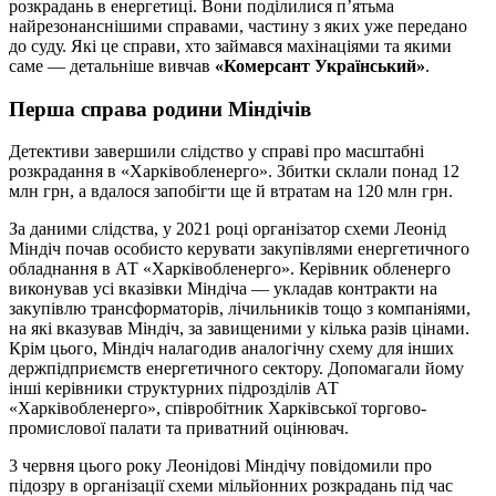
розкрадань в енергетиці. Вони поділилися п’ятьма
найрезонанснішими справами, частину з яких уже передано
до суду. Які це справи, хто займався махінаціями та якими
саме — детальніше вивчав
«Комерсант Український»
.
Перша справа родини Міндічів
Детективи завершили слідство у справі про масштабні
розкрадання в «Харківобленерго». Збитки склали понад 12
млн грн, а вдалося запобігти ще й втратам на 120 млн грн.
За даними слідства, у 2021 році організатор схеми Леонід
Міндіч почав особисто керувати закупівлями енергетичного
обладнання в АТ «Харківобленерго». Керівник обленерго
виконував усі вказівки Міндіча — укладав контракти на
закупівлю трансформаторів, лічильників тощо з компаніями,
на які вказував Міндіч, за завищеними у кілька разів цінами.
Крім цього, Міндіч налагодив аналогічну схему для інших
держпідприємств енергетичного сектору. Допомагали йому
інші керівники структурних підрозділів АТ
«Харківобленерго», співробітник Харківської торгово-
промислової палати та приватний оцінювач.
3 червня цього року Леонідові Міндічу повідомили про
підозру в організації схеми мільйонних розкрадань під час