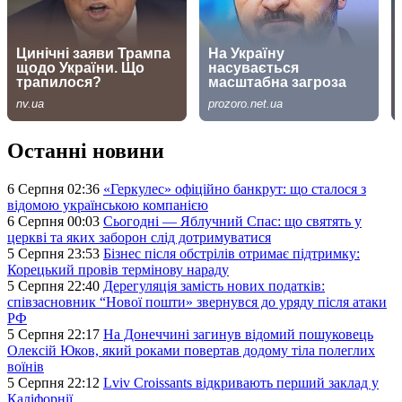
Останні новини
6 Серпня 02:36
«Геркулес» офіційно банкрут: що сталося з
відомою українською компанією
6 Серпня 00:03
Сьогодні — Яблучний Спас: що святять у
церкві та яких заборон слід дотримуватися
5 Серпня 23:53
Бізнес після обстрілів отримає підтримку:
Корецький провів термінову нараду
5 Серпня 22:40
Дерегуляція замість нових податків:
співзасновник “Нової пошти» звернувся до уряду після атаки
РФ
5 Серпня 22:17
На Донеччині загинув відомий пошуковець
Олексій Юков, який роками повертав додому тіла полеглих
воїнів
5 Серпня 22:12
Lviv Croissants відкривають перший заклад у
Каліфорнії