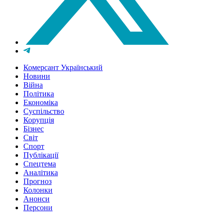
Комерсант Український
Новини
Війна
Політика
Економіка
Суспільство
Корупція
Бізнес
Світ
Спорт
Публікації
Спецтема
Аналітика
Прогноз
Колонки
Анонси
Персони