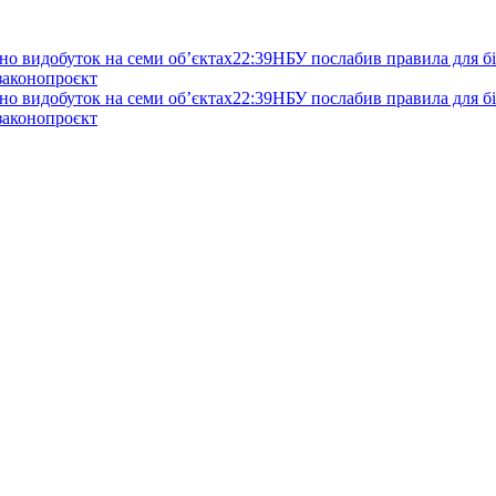
но видобуток на семи об’єктах
22:39
НБУ послабив правила для біз
 законопроєкт
но видобуток на семи об’єктах
22:39
НБУ послабив правила для біз
 законопроєкт