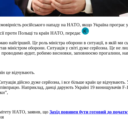
вірність російського нападу на НАТО, якщо Україна програє у в
сії проти Польщі та країн НАТО, передає
аю найгірший. Це роль міністра оборони в ситуації, в якій ми сь
став міністром оборони. Ситуація у світі дуже серйозна. Це не л
и проводимо аудит, робимо висновки, заповнюємо прогалини, нап
аїн це відчувають.
туація дійсно дуже серйозна, і все більше країн це відчувають. У
івпрацю. Наприклад, данці дарують Україні 19 винищувачів F-16
ки”,
омітету НАТО, заявив, що
Захід повинен бути готовий до початк
ня