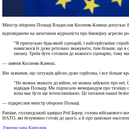
Міністр оборони Польщі Владислав Косиняк-Камиш допускає ймо
відповідаючи на запитання журналіста про ймовірну агресію ро
“Я припускаю будь-який сценарій, і найсерйозніше сприйм
намагаюся їх дуже ретельно зважувати, тим більше, що я 
океану. Треба бути готовим до кожного сценарію, тому м
— заявив Косиняк-Камиш.
Він зазначив, що ситуація дійсно дуже серйозна, і все більше кр
“Не можна звикати до війни, не можна забувати про неї. Си
відвідав Польщу. Ми підписали меморандум про тіснішу сп
вона має бути ще інтенсивнішою. Це питання нашої безпе
— підкреслив міністр оборони Польщі.
Раніше, голландський адмірал Роб Бауер, голова військового к
НАТО, які безумовно готові до цього, а й про цивільне населен
Дзвенислава Карплюк