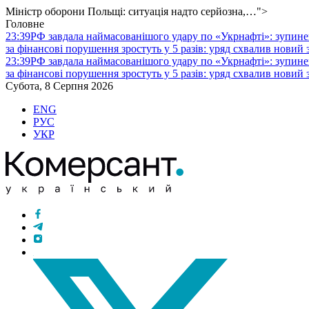
Міністр оборони Польщі: ситуація надто серйозна,…">
Головне
23:39
РФ завдала наймасованішого удару по «Укрнафті»: зупине
за фінансові порушення зростуть у 5 разів: уряд схвалив новий
23:39
РФ завдала наймасованішого удару по «Укрнафті»: зупине
за фінансові порушення зростуть у 5 разів: уряд схвалив новий
Субота, 8 Серпня 2026
ENG
РУС
УКР