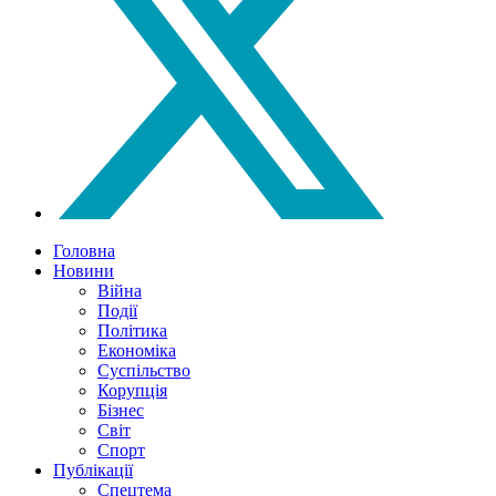
Головна
Новини
Війна
Події
Політика
Економіка
Суспільство
Корупція
Бізнес
Світ
Спорт
Публікації
Спецтема