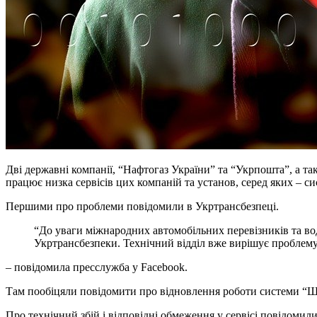
Дві державні компанії, “Нафтогаз України” та “Укрпошта”, а та
працює низка сервісів цих компаній та установ, серед яких – с
Першими про проблеми повідомили в Укртрансбезпеці.
“До уваги міжнародних автомобільних перевізників та во
Укртрансбезпеки. Технічний відділ вже вирішує проблему
– повідомила пресслужба у Facebook.
Там пообіцяли повідомити про відновлення роботи системи “Шля
Про технічний збій і відповідні обмеження у сервісі повідомил