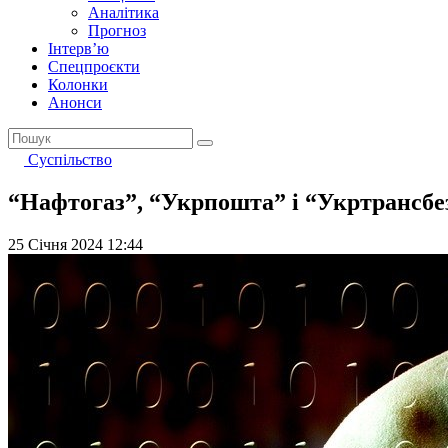
Аналітика
Прогноз
Інтерв’ю
Спецпроєкти
Колонки
Анонси
Суспільство
“Нафтогаз”, “Укрпошта” і “Укртрансбез
25 Січня 2024 12:44