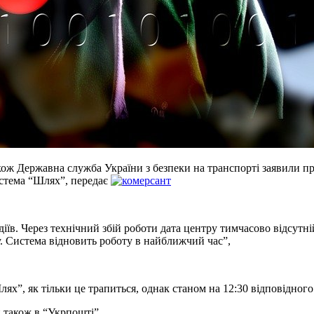
кож Державна служба України з безпеки на транспорті заявили пр
истема “Шлях”, передає
діїв. Через технічний збій роботи дата центру тимчасово відсу
. Система відновить роботу в найближчий час”,
х”, як тільки це трапиться, однак станом на 12:30 відповідного
и також в “Укрпошті”.