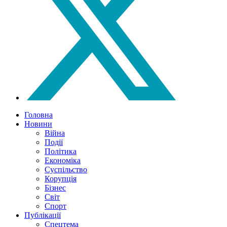
Головна
Новини
Війна
Події
Політика
Економіка
Суспільство
Корупція
Бізнес
Світ
Спорт
Публікації
Спецтема