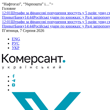
“Нафтогаз”, “Укрпошта” і…">
Головне
12:01
Штрафи за фінансові порушення зростуть у 5 разів: уряд 
ПриватБанку
14:44
Російські удари по книжках: у Раді запропо
12:01
Штрафи за фінансові порушення зростуть у 5 разів: уряд 
ПриватБанку
14:44
Російські удари по книжках: у Раді запропо
П’ятниця, 7 Серпня 2026
ENG
РУС
УКР