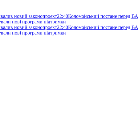
схвалив новий законопроєкт
22:40
Коломойський постане перед ВА
нували нові програми підтримки
схвалив новий законопроєкт
22:40
Коломойський постане перед ВА
нували нові програми підтримки