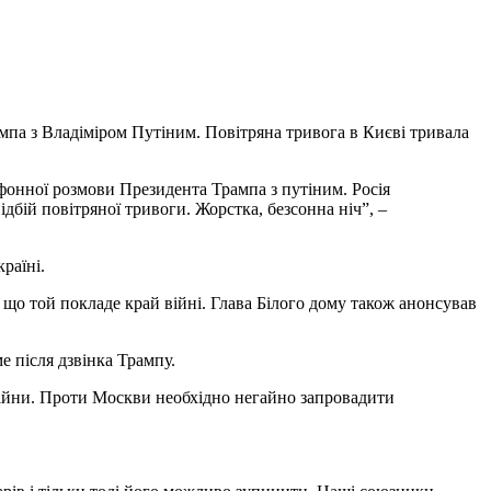
па з Владіміром Путіним. Повітряна тривога в Києві тривала
ефонної розмови Президента Трампа з путіним. Росія
ідбій повітряної тривоги. Жорстка, безсонна ніч”, –
раїні.
 що той покладе край війні. Глава Білого дому також анонсував
 після дзвінка Трампу.
війни. Проти Москви необхідно негайно запровадити
.