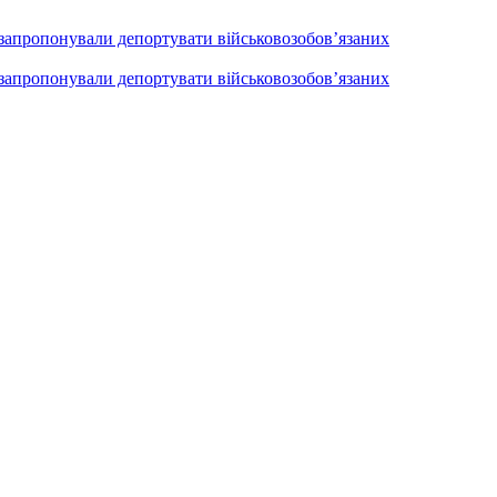
 запропонували депортувати військовозобов’язаних
 запропонували депортувати військовозобов’язаних