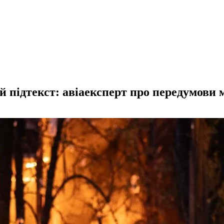
й підтекст: авіаексперт про передумови