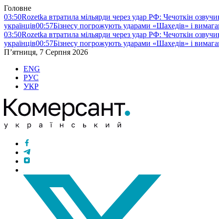
Головне
03:50
Rozetka втратила мільярди через удар РФ: Чечоткін озвуч
українців
00:57
Бізнесу погрожують ударами «Шахедів» і вимага
03:50
Rozetka втратила мільярди через удар РФ: Чечоткін озвуч
українців
00:57
Бізнесу погрожують ударами «Шахедів» і вимага
П’ятниця, 7 Серпня 2026
ENG
РУС
УКР