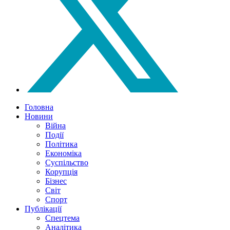
Головна
Новини
Війна
Події
Політика
Економіка
Суспільство
Корупція
Бізнес
Світ
Спорт
Публікації
Спецтема
Аналітика