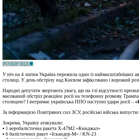
РОЗБІР ВІД
У ніч на 4 липня Україна пережила один із наймасштабніших авіа
столиці. У день обстрілу над Києвом зафіксовано і ворожий р
Народні депутати звертають увагу, що на тлі відсутності призн
масований обстріл реакціює росії на телефонну розмову Трампа
столицею? І витримає українська ППО наступні удари росії –
«
За інформацією Повітряних сил ЗСУ, російські війська випустили
Зокрема, Україну атакували:
▪️ 1 аеробалістична ракета Х-47М2 «Кинджал»
▪️ 6 балістичних ракет «Іскандер-М» / KN-23