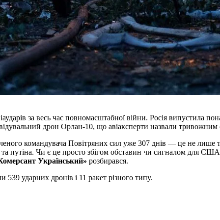
ударів за весь час повномасштабної війни. Росія випустила понад 
озвідувальний дрон Орлан-10, що авіаксперти назвали тривожним
аченого командувача Повітряних сил уже 307 днів — це не лише т
 та путіна. Чи є це просто збігом обставин чи сигналом для СШ
Комерсант Український»
розбирався.
 539 ударних дронів і 11 ракет різного типу.