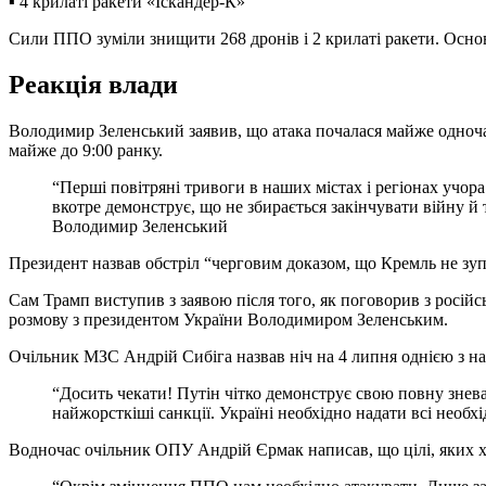
▪️ 4 крилаті ракети «Іскандер-К»
Сили ППО зуміли знищити 268 дронів і 2 крилаті ракети. Осно
Реакція влади
Володимир Зеленський заявив, що атака почалася майже одноча
майже до 9:00 ранку.
“Перші повітряні тривоги в наших містах і регіонах учор
вкотре демонструє, що не збирається закінчувати війну й т
Володимир Зеленський
Президент назвав обстріл “черговим доказом, що Кремль не зуп
Сам Трамп виступив з заявою після того, як поговорив з російс
розмову з президентом України Володимиром Зеленським.
Очільник МЗС Андрій Сибіга назвав ніч на 4 липня однією з на
“Досить чекати! Путін чітко демонструє свою повну знев
найжорсткіші санкції. Україні необхідно надати всі необхі
Водночас очільник ОПУ Андрій Єрмак написав, що цілі, яких х