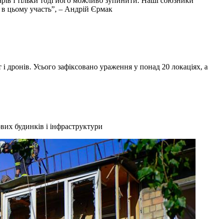
арів і тільки тоді його можливо зупинити. Наші союзники
ь в цьому участь”, – Андрій Єрмак
 і дронів. Усього зафіксовано ураження у понад 20 локаціях, а
их будинків і інфраструктури