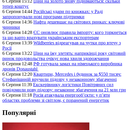
6 Серпня 15:12
Ціни на золото знову піднімаються: скільки
тепер коштує
6 Серпня 14:44
Російські удари по книжках: у Раді
запропонували нові програми підтримки
6 Серпня 14:36
Нафта дешевшає на світових ринках: ключові
чинники
6 Серпня 14:28
ЄС оновлює правила імпорту: кого торкнеться
та що варто врахувати українським експортерам
6 Серпня 13:39
Wildberries відреагував на чутки про втечу з
Росії
6 Серпня 13:22
Ціни на їжу злетять: наприкінці року світовий
ринок продовольства очікує нова хвиля здорожчання
6 Серпня 12:48
РФ готувала замах на німецького виробника
дронів Donaustahl
6 Серпня 12:20
Квартири, Mercedes і будинок за $550 тисяч:
Стефанішиній вручили підозру у незаконному збагаченні
6 Серпня 11:39
Екскерівнику логістики Повітряних сил
повідомили нову підозру: незаконне збагачення на 21 млн грн
6 Серпня 11:18
Росія атакувала енергооб’єкти: у п’яти
областях проблеми зі світлом, є поранений енергетик
Популярні