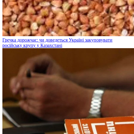
Гречка дорожчає: чи доведеться Україні закуповувати
російську крупу у Казахстані