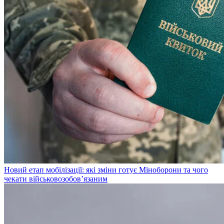
Новий етап мобілізації: які зміни готує Міноборони та чого
чекати військовозобов’язаним