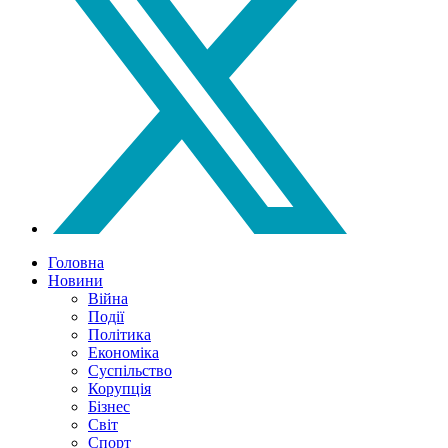
Головна
Новини
Війна
Події
Політика
Економіка
Суспільство
Корупція
Бізнес
Світ
Спорт