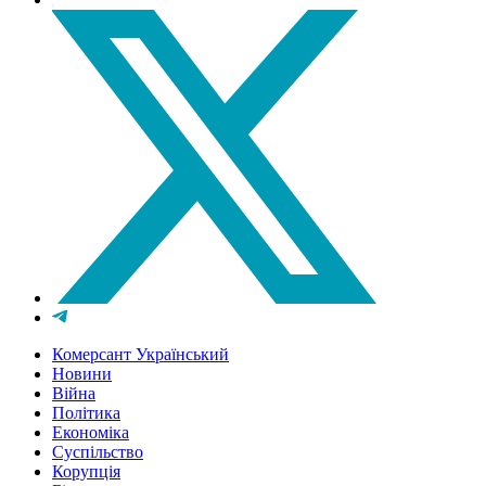
Комерсант Український
Новини
Війна
Політика
Економіка
Суспільство
Корупція