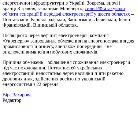
енергетичної інфраструктури в Україні. Зокрема, вночі і
вранці 8 травня, за даними Міненерго,
сили РФ атакували
об’єкти генерації й передачі електроенергії у шести областях
–
Полтавській, Кіровоградській, Запорізькій, Львівській, Івано-
Франківській, Вінницькій областях.
Після цього через дефіцит електроенергії компанія
«Укренерго» запровадила обмеження на енергопостачання для
промисловості й бізнесу, але також попередили – не
виключені вимкнення побутових споживачів.
Причина обмежень – збільшення споживання електроенергії
під час похолодання. Потужностей українських
електростанцій недостатньо через наслідки п’яти ракетно-
дронових атак, здійснених росією по українській
енергосистемі з 22 березня.
Віра Захарова
Редактор