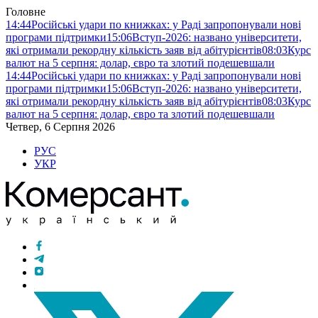
Головне
14:44
Російські удари по книжках: у Раді запропонували нові
програми підтримки
15:06
Вступ-2026: названо університети,
які отримали рекордну кількість заяв від абітурієнтів
08:03
Курс
валют на 5 серпня: долар, євро та злотий подешевшали
14:44
Російські удари по книжках: у Раді запропонували нові
програми підтримки
15:06
Вступ-2026: названо університети,
які отримали рекордну кількість заяв від абітурієнтів
08:03
Курс
валют на 5 серпня: долар, євро та злотий подешевшали
Четвер, 6 Серпня 2026
РУС
УКР