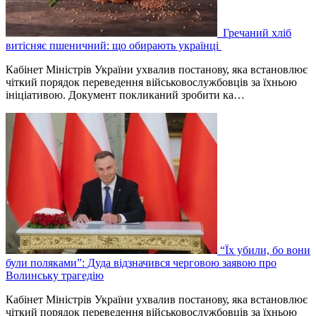
Гречаний хліб
витісняє пшеничний: що обирають українці
Кабінет Міністрів України ухвалив постанову, яка встановлює
чіткий порядок переведення військовослужбовців за їхньою
ініціативою. Документ покликаний зробити ка…
“Їх убили, бо вони
були поляками”: Дуда відзначився черговою заявою про
Волинську трагедію
Кабінет Міністрів України ухвалив постанову, яка встановлює
чіткий порядок переведення військовослужбовців за їхньою