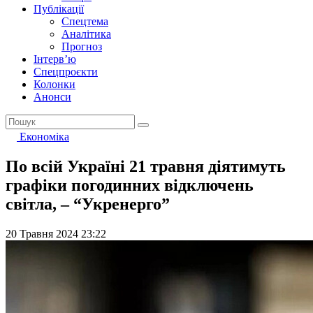
Публікації
Спецтема
Аналітика
Прогноз
Інтерв’ю
Спецпроєкти
Колонки
Анонси
Економіка
По всій Україні 21 травня діятимуть
графіки погодинних відключень
світла, – “Укренерго”
20 Травня 2024 23:22