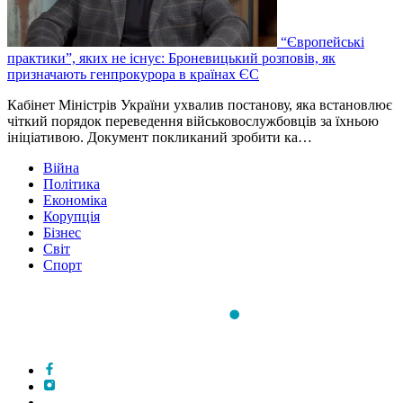
“Європейські
практики”, яких не існує: Броневицький розповів, як
призначають генпрокурора в країнах ЄС
Кабінет Міністрів України ухвалив постанову, яка встановлює
чіткий порядок переведення військовослужбовців за їхньою
ініціативою. Документ покликаний зробити ка…
Війна
Політика
Економіка
Корупція
Бізнес
Світ
Спорт