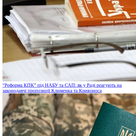
“Реформа КПК” під НАБУ та САП: як у Раді реагують на
законодавчі пропозиції Клименка та Кривоноса