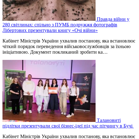
Правда війни у
280 світлинах: спільно з ПУМБ подружжя фотографів
Лібертових презентували книгу «Очі війни»
Кабінет Міністрів України ухвалив постанову, яка встановлює
чіткий порядок переведення військовослужбовців за їхньою
ініціативою. Документ покликаний зробити ка…
Талановиті
підлітки презентували свої бізнес-ідеї під час пітчингу в Бучі
Кабінет Міністрів України ухвалив постанову, яка встановлює