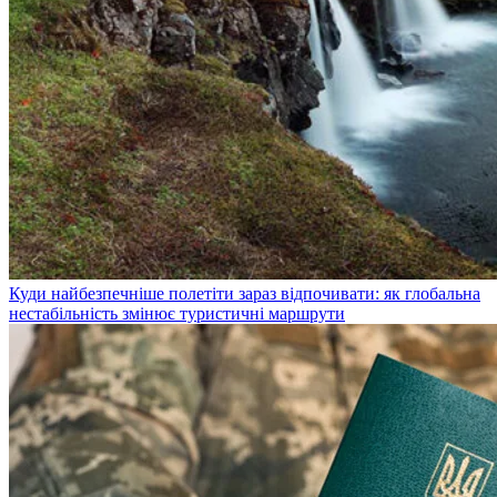
Куди найбезпечніше полетіти зараз відпочивати: як глобальна
нестабільність змінює туристичні маршрути