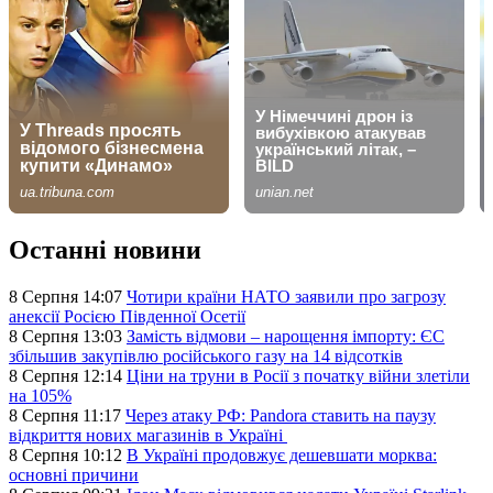
Останні новини
8 Серпня 14:07
Чотири країни НАТО заявили про загрозу
анексії Росією Південної Осетії
8 Серпня 13:03
Замість відмови – нарощення імпорту: ЄС
збільшив закупівлю російського газу на 14 відсотків
8 Серпня 12:14
Ціни на труни в Росії з початку війни злетіли
на 105%
8 Серпня 11:17
Через атаку РФ: Pandora ставить на паузу
відкриття нових магазинів в Україні
8 Серпня 10:12
В Україні продовжує дешевшати морква:
основні причини