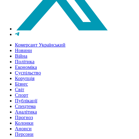
Комерсант Український
Новини
Війна
Політика
Економіка
Суспільство
Корупція
Бізнес
Світ
Спорт
Публікації
Спецтема
Аналітика
Прогноз
Колонки
Анонси
Персони