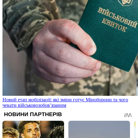
Новий етап мобілізації: які зміни готує Міноборони та чого
чекати військовозобов’язаним