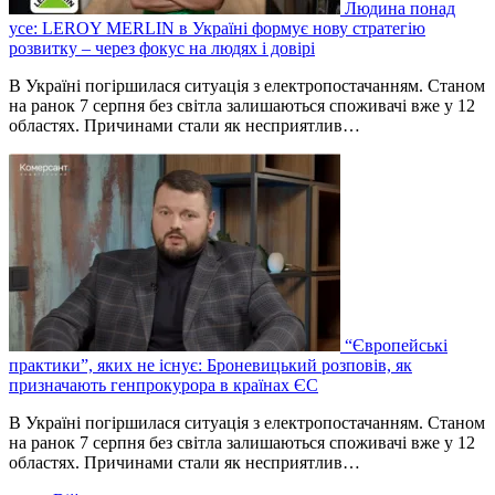
Людина понад
усе: LEROY MERLIN в Україні формує нову стратегію
розвитку – через фокус на людях і довірі
В Україні погіршилася ситуація з електропостачанням. Станом
на ранок 7 серпня без світла залишаються споживачі вже у 12
областях. Причинами стали як несприятлив…
“Європейські
практики”, яких не існує: Броневицький розповів, як
призначають генпрокурора в країнах ЄС
В Україні погіршилася ситуація з електропостачанням. Станом
на ранок 7 серпня без світла залишаються споживачі вже у 12
областях. Причинами стали як несприятлив…