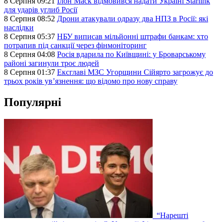
8 Серпня 09:21
Ілон Маск відмовився надати Україні Starlink
для ударів углиб Росії
8 Серпня 08:52
Дрони атакували одразу два НПЗ в Росії: які
наслідки
8 Серпня 05:37
НБУ виписав мільйонні штрафи банкам: хто
потрапив під санкції через фінмоніторинг
8 Серпня 04:08
Росія вдарила по Київщині: у Броварському
районі загинули троє людей
8 Серпня 01:37
Ексглаві МЗС Угорщини Сійярто загрожує до
трьох років ув’язнення: що відомо про нову справу
Популярні
“Нарешті