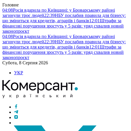
Головне
04:08
Росія вдарила по Київщині: у Броварському районі
загинули троє людей
22:39
НБУ послабив правила для бізнесу:
що зміниться для кредитів, аграріїв і банків
12:01
Штрафи за
фінансові порушення зростуть у 5 разів: уряд схвалив новий
законопроєкт
04:08
Росія вдарила по Київщині: у Броварському районі
загинули троє людей
22:39
НБУ послабив правила для бізнесу:
що зміниться для кредитів, аграріїв і банків
12:01
Штрафи за
фінансові порушення зростуть у 5 разів: уряд схвалив новий
законопроєкт
Субота, 8 Серпня 2026
УКР