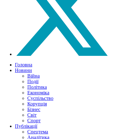
Головна
Новини
Війна
Події
Політика
Економіка
Суспільство
Корупція
Бізнес
Світ
Спорт
Публікації
Спецтема
Аналітика