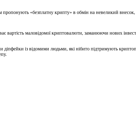
ям пропонують «безплатну крипту» в обмін на невеликий внесок, 
ає вартість маловідомої криптовалюти, заманюючи нових інвестор
и діпфейки із відомими людьми, які нібито підтримують крипто
пу.