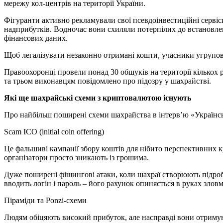
мережу кол-центрів на території України.
Фігуранти активно рекламували свої псевдоінвестиційні сервіси
надприбутків. Водночас вони схиляли потерпілих до встановлен
фінансових даних.
Щоб легалізувати незаконно отримані кошти, учасники угрупов
Правоохоронці провели понад 30 обшуків на території кількох р
та трьом виконавцям повідомлено про підозру у шахрайстві.
Які ще шахрайські схеми з криптовалютою існують
Про найбільш поширені схеми шахрайства в інтервʼю «Украї
Scam ICO (initial coin offering)
Це фальшиві кампанії збору коштів для нібито перспективних 
організатори просто зникають із грошима.
Дуже поширені фішингові атаки, коли шахраї створюють підробл
вводить логін і пароль – його рахунок опиняється в руках злов
Піраміди та Ponzi-схеми
Людям обіцяють високий прибуток, але насправді вони отримуют