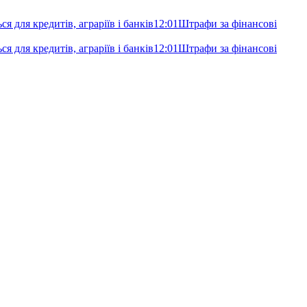
я для кредитів, аграріїв і банків
12:01
Штрафи за фінансові
я для кредитів, аграріїв і банків
12:01
Штрафи за фінансові