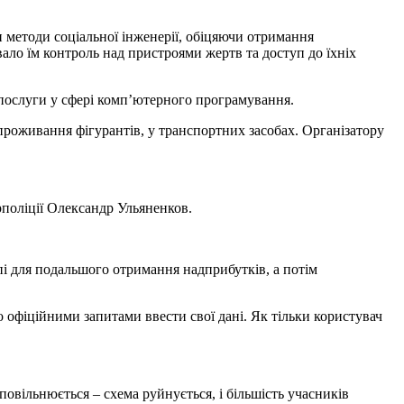
и методи соціальної інженерії, обіцяючи отримання
ало їм контроль над пристроями жертв та доступ до їхніх
послуги у сфері комп’ютерного програмування.
 проживання фігурантів, у транспортних засобах. Організатору
поліції Олександр Ульяненков.
і для подальшого отримання надприбутків, а потім
 офіційними запитами ввести свої дані. Як тільки користувач
овільнюється – схема руйнується, і більшість учасників