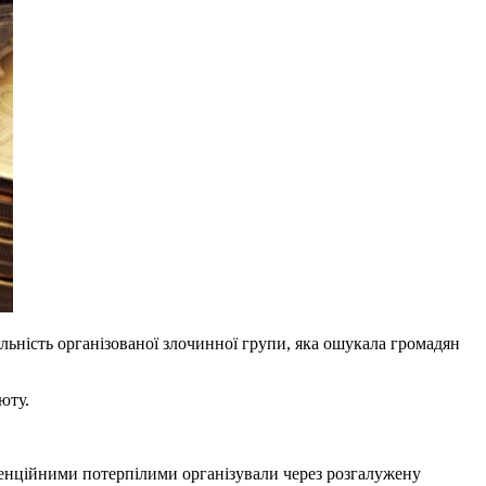
яльність організованої злочинної групи, яка ошукала громадян
юту.
отенційними потерпілими організували через розгалужену