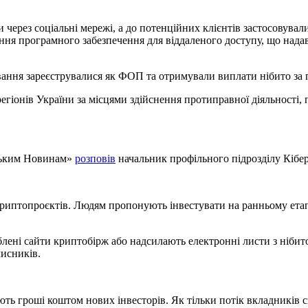
 через соціальні мережі, а до потенційних клієнтів застосовувал
ня програмного забезпечення для віддаленого доступу, що надав
ання зареєструвалися як ФОП та отримували виплати нібито за 
егіонів України за місцями здійснення протиправної діяльності,
нським Новинам»
розповів
начальник профільного підрозділу Кібер
криптопроєктів. Людям пропонують інвестувати на ранньому етап
ені сайти криптобірж або надсилають електронні листи з нібито
мисників.
ь гроші коштом нових інвесторів. Як тільки потік вкладників сп