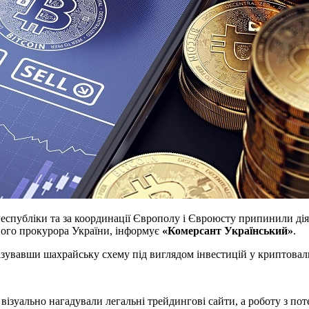
 Республіки та за координації Європолу і Євроюсту припинили ді
ного прокурора України, інформує
«Комерсант Український»
.
нізувавши шахрайську схему під виглядом інвестицій у криптовал
візуально нагадували легальні трейдингові сайти, а роботу з п