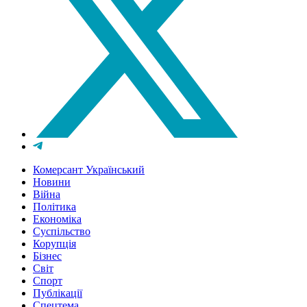
Комерсант Український
Новини
Війна
Політика
Економіка
Суспільство
Корупція
Бізнес
Світ
Спорт
Публікації
Спецтема