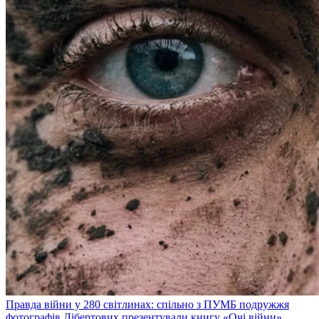
Правда війни у 280 світлинах: спільно з ПУМБ подружжя
фотографів Лібертових презентували книгу «Очі війни»