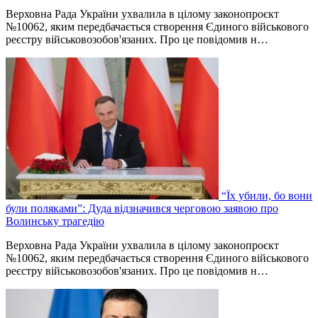
Верховна Рада України ухвалила в цілому законопроєкт
№10062, яким передбачається створення Єдиного військового
реєстру військовозобов'язаних. Про це повідомив н…
“Їх убили, бо вони
були поляками”: Дуда відзначився черговою заявою про
Волинську трагедію
Верховна Рада України ухвалила в цілому законопроєкт
№10062, яким передбачається створення Єдиного військового
реєстру військовозобов'язаних. Про це повідомив н…