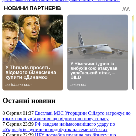
Останні новини
8 Серпня 01:37
Ексглаві МЗС Угорщини Сійярто загрожує до
трьох років ув’язнення: що відомо про нову справу
7 Серпня 23:39
РФ завдала наймасованішого удару по
«Укрнафті»: зупинено видобуток на семи об’єктах
7 Серпня 22:39
НБУ послабив правила для бізнесу: що