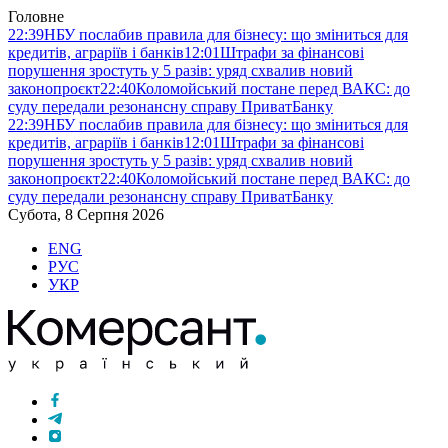
Головне
22:39
НБУ послабив правила для бізнесу: що зміниться для
кредитів, аграріїв і банків
12:01
Штрафи за фінансові
порушення зростуть у 5 разів: уряд схвалив новий
законопроєкт
22:40
Коломойський постане перед ВАКС: до
суду передали резонансну справу ПриватБанку
22:39
НБУ послабив правила для бізнесу: що зміниться для
кредитів, аграріїв і банків
12:01
Штрафи за фінансові
порушення зростуть у 5 разів: уряд схвалив новий
законопроєкт
22:40
Коломойський постане перед ВАКС: до
суду передали резонансну справу ПриватБанку
Субота, 8 Серпня 2026
ENG
РУС
УКР