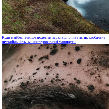
Куди найбезпечніше полетіти зараз відпочивати: як глобальна
нестабільність змінює туристичні маршрути