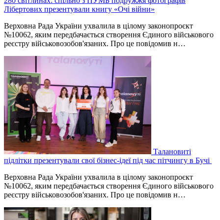
280 світлинах: спільно з ПУМБ подружжя фотографів
Лібертових презентували книгу «Очі війни»
Верховна Рада України ухвалила в цілому законопроєкт
№10062, яким передбачається створення Єдиного військового
реєстру військовозобов'язаних. Про це повідомив н…
Талановиті
підлітки презентували свої бізнес-ідеї під час пітчингу в Бучі
Верховна Рада України ухвалила в цілому законопроєкт
№10062, яким передбачається створення Єдиного військового
реєстру військовозобов'язаних. Про це повідомив н…