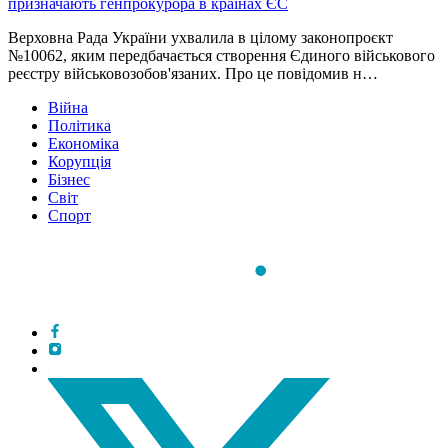
призначають генпрокурора в країнах ЄС
Верховна Рада України ухвалила в цілому законопроєкт
№10062, яким передбачається створення Єдиного військового
реєстру військовозобов'язаних. Про це повідомив н…
Війна
Політика
Економіка
Корупція
Бізнес
Світ
Спорт