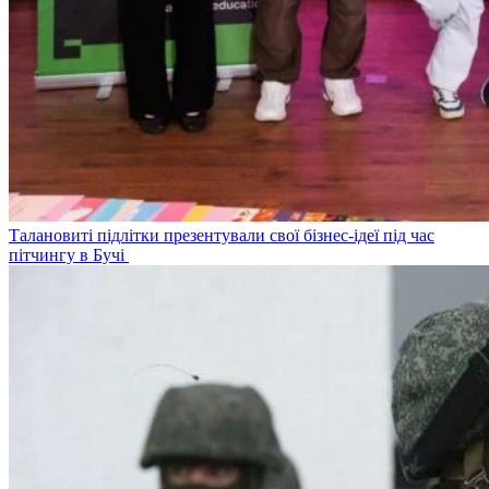
Талановиті підлітки презентували свої бізнес-ідеї під час
пітчингу в Бучі