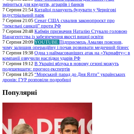
зміниться для кредитів, аграріїв і банків
7 Серпня 21:54
Китайці планують будувати у Чернігові
індустріальний парк
7 Серпня 21:05
Сенат США схвалив законопроєкт про
“пекельні санкції” проти РФ
7 Серпня 20:48
Кабмін призначив Наталію Стукало головою
Нацагентства із забезпечення якості вищої освіти
7 Серпня 20:09
YOUTUBE
Підприємець Амалян пояснив,
чому залишив операційну і почав розвивати медичний бізнес
7 Серпня 19:38
Одна з наймасованіших атак на «Укрнафту»: в
компанії озвучили наслідки ударів РФ
7 Серпня 19:12
В Україні яблука в новому сезоні можуть
подешевшати: прогноз експертів
7 Серпня 18:25
“Морський парад до Дня Ялти” українських
дронів: ГУР розповіли подробиці
Популярні