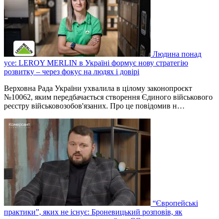
Людина понад
усе: LEROY MERLIN в Україні формує нову стратегію
розвитку – через фокус на людях і довірі
Верховна Рада України ухвалила в цілому законопроєкт
№10062, яким передбачається створення Єдиного військового
реєстру військовозобов'язаних. Про це повідомив н…
“Європейські
практики”, яких не існує: Броневицький розповів, як