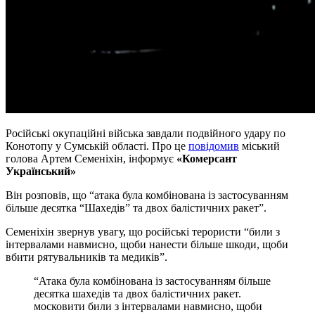
Російські окупаційні війська завдали подвійного удару по
Конотопу у Сумській області. Про це
повідомив
міський
голова Артем Семеніхін, інформує
«Комерсант
Український»
Він розповів, що “атака була комбінована із застосуванням
більше десятка “Шахедів” та двох балістичних ракет”.
Семеніхін звернув увагу, що російські терористи “били з
інтервалами навмисно, щоби нанести більше шкоди, щоби
вбити рятувальників та медиків”.
“Атака була комбінована із застосуванням більше
десятка шахедів та двох балістичних ракет.
московити били з інтервалами навмисно, щоби