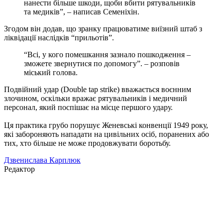
нанести більше шкоди, щоби вбити рятувальників
та медиків”, – написав Семеніхін.
Згодом він додав, що зранку працюватиме виїзний штаб з
ліквідації наслідків “прильотів”.
“Всі, у кого помешкання зазнало пошкодження –
зможете звернутися по допомогу”. – розповів
міський голова.
Подвійний удар (Double tap strike) вважається воєнним
злочином, оскільки вражає рятувальників і медичний
персонал, який поспішає на місце першого удару.
Ця практика грубо порушує Женевські конвенції 1949 року,
які забороняють нападати на цивільних осіб, поранених або
тих, хто більше не може продовжувати боротьбу.
Дзвенислава Карплюк
Редактор