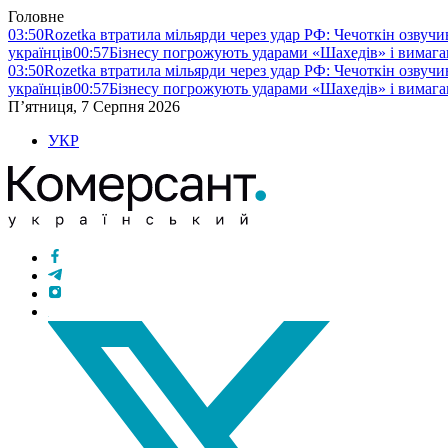
Головне
03:50
Rozetka втратила мільярди через удар РФ: Чечоткін озвуч
українців
00:57
Бізнесу погрожують ударами «Шахедів» і вимага
03:50
Rozetka втратила мільярди через удар РФ: Чечоткін озвуч
українців
00:57
Бізнесу погрожують ударами «Шахедів» і вимага
П’ятниця, 7 Серпня 2026
УКР