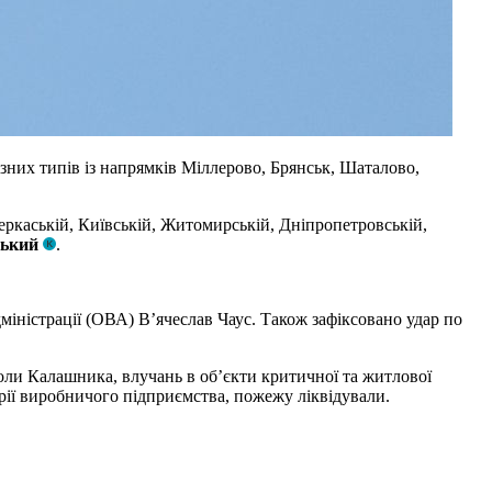
ізних типів із напрямків Міллерово, Брянськ, Шаталово,
Черкаській, Київській, Житомирській, Дніпропетровській,
ський
.
дміністрації (ОВА) В’ячеслав Чаус. Також зафіксовано удар по
оли Калашника, влучань в об’єкти критичної та житлової
рії виробничого підприємства, пожежу ліквідували.