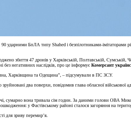
їну 90 ударними БпЛА типу Shahed і безпілотниками-імітаторами р
ерджено збиття 47 дронів у Харківській, Полтавській, Сумській, 
і без негативних наслідків, про це інформує
Комерсант україн
ина, Харківщина та Одещина”, – підсумували в ПС ЗСУ.
о зруйновані два поверхи, повідомив глава обласної військової а
чі, сумарно вона тривала сім годин. За даними голови ОВА Мик
пошкодження: у Фастівському районі сталося загоряння на терито
ті для зриву перемир’я.