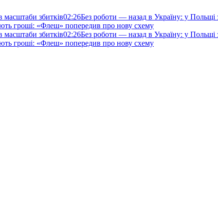
ив масштаби збитків
02:26
Без роботи — назад в Україну: у Польщі
ють гроші: «Флеш» попередив про нову схему
ив масштаби збитків
02:26
Без роботи — назад в Україну: у Польщі
ють гроші: «Флеш» попередив про нову схему