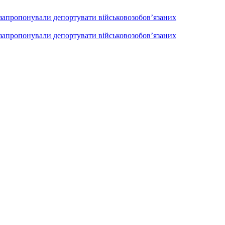
 запропонували депортувати військовозобов’язаних
 запропонували депортувати військовозобов’язаних