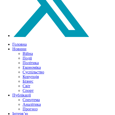
Головна
Новини
Війна
Події
Політика
Економіка
Суспільство
Корупція
Бізнес
Світ
Спорт
Публікації
Спецтема
Аналітика
Прогноз
Інтерв’ю