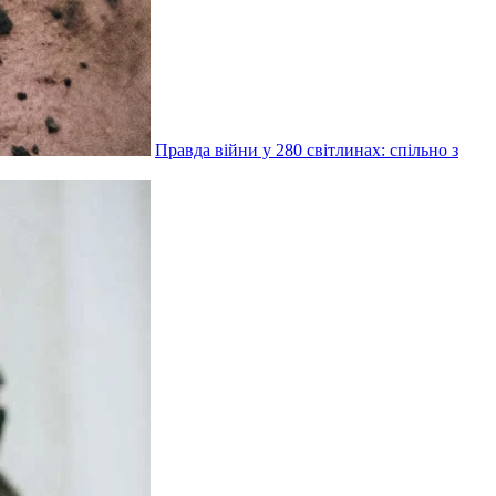
Правда війни у 280 світлинах: спільно з