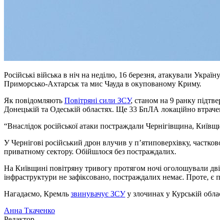
Російські війська в ніч на неділю, 16 березня, атакували Укра
Приморсько-Ахтарськ та мис Чауда в окупованому Криму.
Як повідомляють
Повітряні сили ЗСУ
, станом на 9 ранку підтв
Донецькій та Одеській областях. Ще 33 БпЛА локаційно втрачен
“Внаслідок російської атаки постраждали Чернігівщина, Київщ
У Чернігові російський дрон влучив у п’ятиповерхівку, частков
приватному сектору. Обійшлося без постраждалих.
На Київщині повітряну тривогу протягом ночі оголошували дві
інфраструктури не зафіксовано, постраждалих немає. Проте, є 
Нагадаємо, Кремль
звинувачує ЗСУ
у злочинах у Курській облас
Анна Ткаченко
Редактор