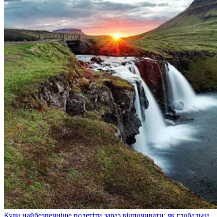
Куди найбезпечніше полетіти зараз відпочивати: як глобальна