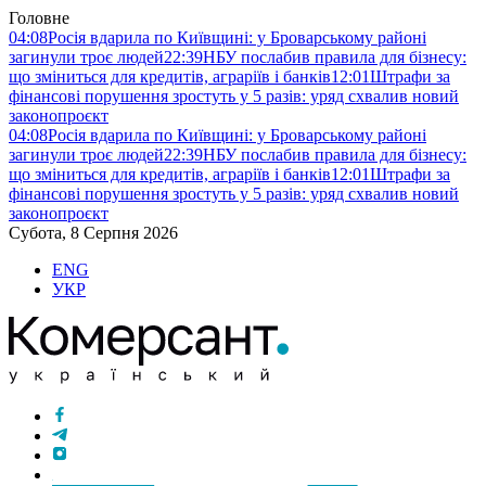
Головне
04:08
Росія вдарила по Київщині: у Броварському районі
загинули троє людей
22:39
НБУ послабив правила для бізнесу:
що зміниться для кредитів, аграріїв і банків
12:01
Штрафи за
фінансові порушення зростуть у 5 разів: уряд схвалив новий
законопроєкт
04:08
Росія вдарила по Київщині: у Броварському районі
загинули троє людей
22:39
НБУ послабив правила для бізнесу:
що зміниться для кредитів, аграріїв і банків
12:01
Штрафи за
фінансові порушення зростуть у 5 разів: уряд схвалив новий
законопроєкт
Субота, 8 Серпня 2026
ENG
УКР