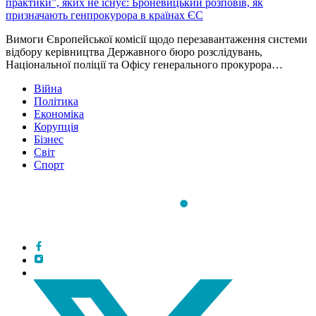
практики”, яких не існує: Броневицький розповів, як
призначають генпрокурора в країнах ЄС
Вимоги Європейської комісії щодо перезавантаження системи
відбору керівництва Державного бюро розслідувань,
Національної поліції та Офісу генерального прокурора…
Війна
Політика
Економіка
Корупція
Бізнес
Світ
Спорт