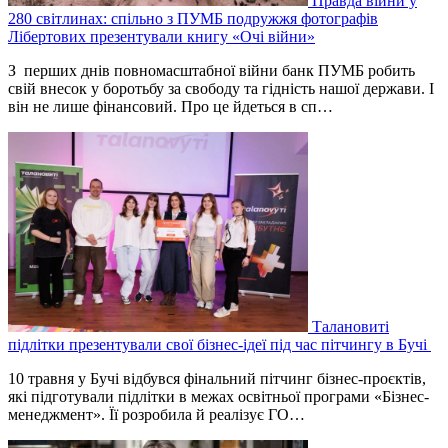
Правда війни у
280 світлинах: спільно з ПУМБ подружжя фотографів
Лібертових презентували книгу «Очі війни»
З перших днів повномасштабної війни банк ПУМБ робить
свій внесок у боротьбу за свободу та гідність нашої держави. І
він не лише фінансовий. Про це йдеться в сп…
Талановиті
підлітки презентували свої бізнес-ідеї під час пітчингу в Бучі
10 травня у Бучі відбувся фінальний пітчинг бізнес-проєктів,
які підготували підлітки в межах освітньої програми «Бізнес-
менеджмент». Її розробила й реалізує ГО…