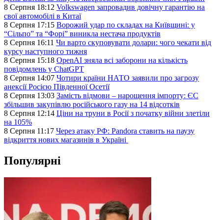
8 Серпня 18:12
Volkswagen запровадив довічну гарантію на
свої автомобілі в Китаї
8 Серпня 17:15
Ворожий удар по складах на Київщині: у
“Сільпо” та “Форі” виникла нестача продуктів
8 Серпня 16:11
Чи варто скуповувати долари: чого чекати від
курсу наступного тижня
8 Серпня 15:18
OpenAI зняла всі заборони на кількість
повідомлень у ChatGPT
8 Серпня 14:07
Чотири країни НАТО заявили про загрозу
анексії Росією Південної Осетії
8 Серпня 13:03
Замість відмови – нарощення імпорту: ЄС
збільшив закупівлю російського газу на 14 відсотків
8 Серпня 12:14
Ціни на труни в Росії з початку війни злетіли
на 105%
8 Серпня 11:17
Через атаку РФ: Pandora ставить на паузу
відкриття нових магазинів в Україні
Популярні