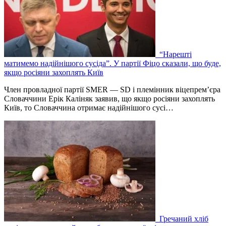
“Нарешті
матимемо надійнішого сусіда”. У партії Фіцо сказали, що буде,
якщо росіяни захоплять Київ
Член провладної партії SMER — SD і племінник віцепрем’єра
Словаччини Ерік Каліняк заявив, що якщо росіяни захоплять
Київ, то Словаччина отримає надійнішого сусі…
Гречаний хліб