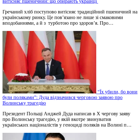
витісняє пшеничний: що обирають українці
Гречаний хліб поступово витісняє традиційний пшеничний на
українському ринку. Це пов’язано не лише зі смаковими
вподобаннями, а й з турботою про здоров’я. Про…
“Їх убили, бо вони
були поляками”: Дуда відзначився черговою заявою про
Волинську трагедію
Президент Польщі Анджей Дуда написав в Х чергову заяву
про Волинську трагедію, у якій вкотре звинуватив
українських націоналістів у геноциді поляків на Волині п…