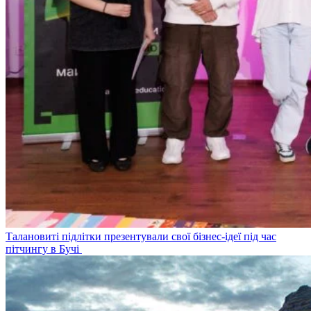
Талановиті підлітки презентували свої бізнес-ідеї під час
пітчингу в Бучі