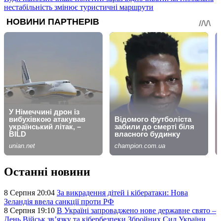
нестабільність змінює туристичні маршрути
Останні новини
8 Серпня 20:04
За викрадення дітей і кібератаки: Нова
Зеландія ввела санкції проти РФ
8 Серпня 19:10
В Україні запроваджено нове державне свято –
День Військ звʼязку та кібербезпеки Збройних Сил України