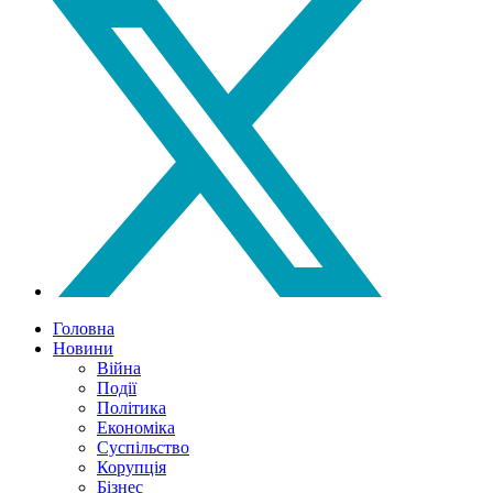
Головна
Новини
Війна
Події
Політика
Економіка
Суспільство
Корупція
Бізнес