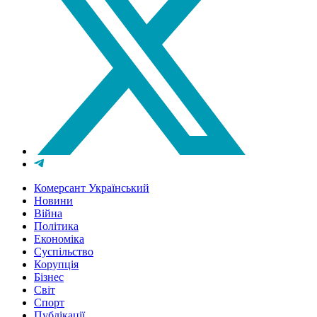
Комерсант Український
Новини
Війна
Політика
Економіка
Суспільство
Корупція
Бізнес
Світ
Спорт
Публікації