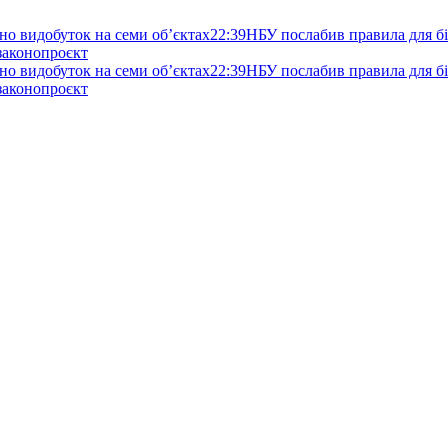
но видобуток на семи об’єктах
22:39
НБУ послабив правила для біз
 законопроєкт
но видобуток на семи об’єктах
22:39
НБУ послабив правила для біз
 законопроєкт