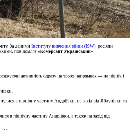
ронту. За даними
Інституту вивчення війни (ISW)
, росіяни
изькими, повідомляє
«Комерсант Український»
ереджуючи активність одразу на трьох напрямках — на північ і
унівки.
нулися в північну частину Андріївки, на захід від Яблунівки та
ися в північну частину Андріївки, а також на захід від