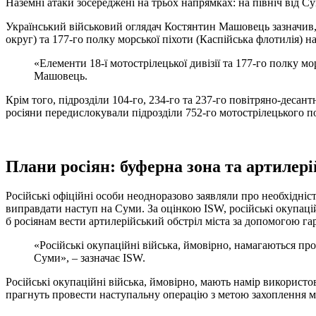
Наземні атаки зосереджені на трьох напрямках: на північ від Су
Український військовий оглядач Костянтин Машовець зазначив, щ
округ) та 177-го полку морської піхоти (Каспійська флотилія) н
«Елементи 18-ї мотострілецької дивізії та 177-го полку мор
Машовець.
Крім того, підрозділи 104-го, 234-го та 237-го повітряно-десан
росіяни передислокували підрозділи 752-го мотострілецького по
Плани росіян: буферна зона та артилері
Російські офіційні особи неодноразово заявляли про необхідніс
виправдати наступ на Суми. За оцінкою ISW, російські окупацій
б росіянам вести артилерійський обстріл міста за допомогою гар
«Російські окупаційні війська, ймовірно, намагаються про
Суми», – зазначає ISW.
Російські окупаційні війська, ймовірно, мають намір використо
прагнуть провести наступальну операцію з метою захоплення м