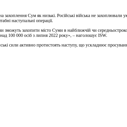
 захоплення Сум як низькі. Російські війська не захоплювали ук
абні наступальні операції.
и зможуть захопити місто Суми в найближчій чи середньострокові
ад 100 000 осіб з липня 2022 року», – наголошує ISW.
ські сили активно протистоять наступу, що ускладнює просуванн