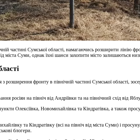
внічній частині Сумської області, намагаючись розширити лінію ф
 від міста Суми, однак їхні шанси захопити місто залишаються н
бласті
 з розширення фронту в північній частині Сумської області, зос
ння росіян на північ від Андріївки та на північний схід від Ябл
пункти Олексіївка, Новомихайлівка та Кіндратівка, а також просу
айлівку та Кіндратівку (всі на північ від міста Суми) і просунул
ськові блогери.