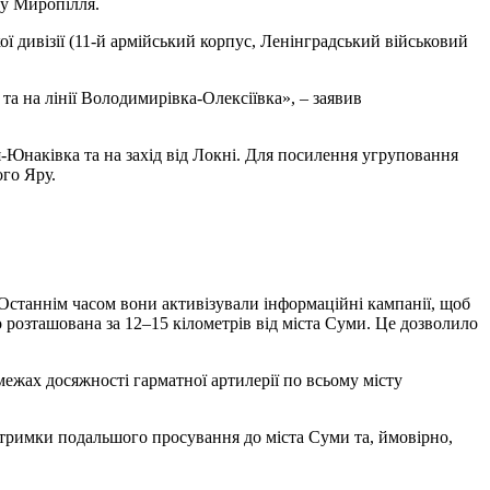
ку Миропілля.
ої дивізії (11-й армійський корпус, Ленінградський військовий
а та на лінії Володимирівка-Олексіївка», – заявив
ня-Юнаківка та на захід від Локні. Для посилення угруповання
ого Яру.
. Останнім часом вони активізували інформаційні кампанії, щоб
 розташована за 12–15 кілометрів від міста Суми. Це дозволило
межах досяжності гарматної артилерії по всьому місту
ідтримки подальшого просування до міста Суми та, ймовірно,