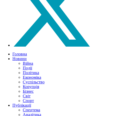
Головна
Новини
Війна
Події
Політика
Економіка
Суспільство
Корупція
Бізнес
Світ
Спорт
Публікації
Спецтема
Аналітика