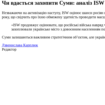
Чи вдасться захопити Суми: аналіз ISW
Незважаючи на активізацію наступу, ISW оцінює шанси росіян на
року, що свідчить про їхню обмежену здатність проводити масшт
«ISW продовжує оцінювати, що російські війська навряд ч
захоплювали українське місто з довоєнним населенням пон
Суми залишаються важливим стратегічним об’єктом, але україн
Дзвенислава Карплюк
Редактор