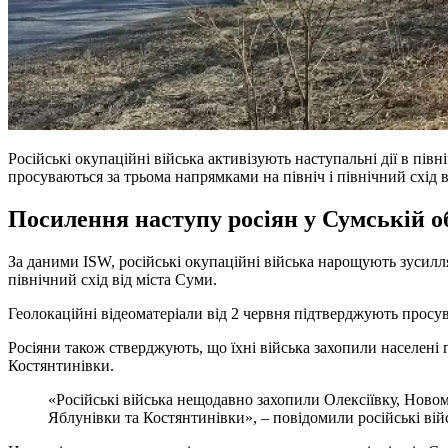
Російські окупаційні війська активізують наступальні дії в пі
просуваються за трьома напрямками на північ і північний схід
Посилення наступу росіян у Сумській о
За даними ISW, російські окупаційні війська нарощують зусилля
північний схід від міста Суми.
Геолокаційні відеоматеріали від 2 червня підтверджують просува
Росіяни також стверджують, що їхні війська захопили населені 
Костянтинівки.
«Російські війська нещодавно захопили Олексіївку, Новомих
Яблунівки та Костянтинівки», – повідомили російські вій