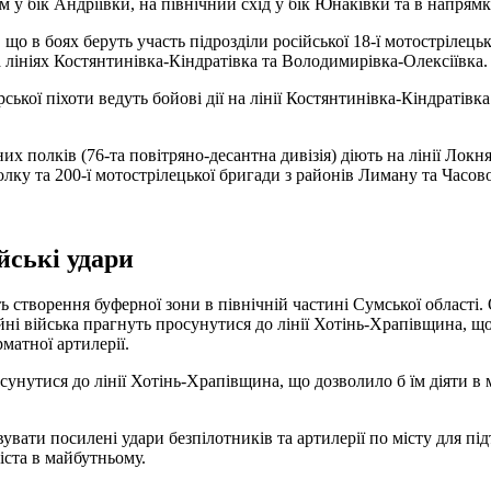
м у бік Андріївки, на північний схід у бік Юнаківки та в напрям
о в боях беруть участь підрозділи російської 18-ї мотострілецьк
а лініях Костянтинівка-Кіндратівка та Володимирівка-Олексіївка.
ської піхоти ведуть бойові дії на лінії Костянтинівка-Кіндратівк
тних полків (76-та повітряно-десантна дивізія) діють на лінії Лок
лку та 200-ї мотострілецької бригади з районів Лиману та Часов
йські удари
ть створення буферної зони в північній частині Сумської області
ні війська прагнуть просунутися до лінії Хотінь-Храпівщина, що
матної артилерії.
сунутися до лінії Хотінь-Храпівщина, що дозволило б їм діяти в 
вувати посилені удари безпілотників та артилерії по місту для п
іста в майбутньому.