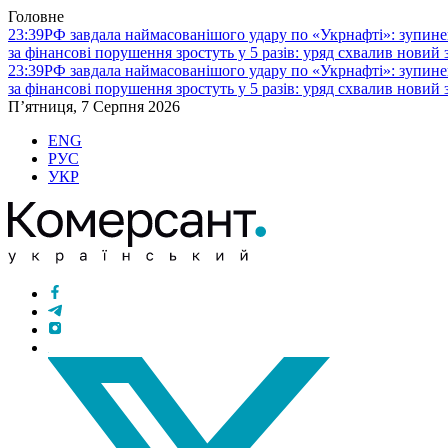
Головне
23:39
РФ завдала наймасованішого удару по «Укрнафті»: зупине
за фінансові порушення зростуть у 5 разів: уряд схвалив новий
23:39
РФ завдала наймасованішого удару по «Укрнафті»: зупине
за фінансові порушення зростуть у 5 разів: уряд схвалив новий
П’ятниця, 7 Серпня 2026
ENG
РУС
УКР