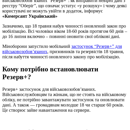
військовозобов’язаних “Резерв+”: як виправити невірні дані з
реєстру “Оберіг”, що означає устатус «у розшуку» і чому деякі
користувачі не можуть увійти в додаток, інформує
«Комерсант Український»
Зазначимо, що 18 травня набув чинності оновлений закон про
мобілізацію. Всі чоловіки віком 18-60 років протягом 60 днів –
до 16 липня включно – повинні оновити свої облікові дані.
Міноборони запустило мобільний
застосунок “Резерв+” для
військовозобов’язаних
, призовників та резервістів 18 травня,
після набуття чинності оновленого закону про мобілізацію.
Кому потрібно встановлювати
Резерв+?
Резерв+ застосунок для військовозобовʼязаних.
Військовослужбовцям та жінкам, що не стоять на військовому
обліку, не потрібно завантажувати застосунок та оновлювати
дані. А також — громадянам молодше 18 чи старше 60 років.
Це створює зайве навантаження на сервери.