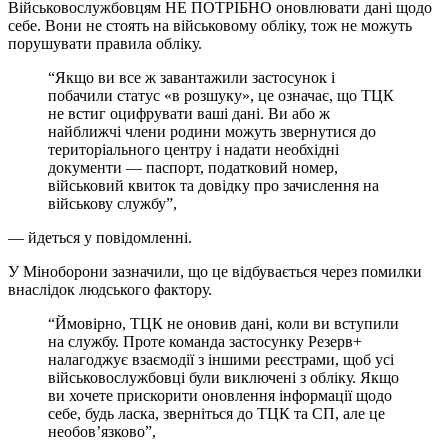
Військовослужбовцям НЕ ПОТРІБНО оновлювати дані щодо
себе. Вони не стоять на військовому обліку, тож не можуть
порушувати правила обліку.
“Якщо ви все ж завантажили застосунок і
побачили статус «в розшуку», це означає, що ТЦК
не встиг оцифрувати ваші дані. Ви або ж
найближчі члени родини можуть звернутися до
територіального центру і надати необхідні
документи — паспорт, податковий номер,
військовий квиток та довідку про зачислення на
військову службу”,
— йдеться у повідомленні.
У Міноборони зазначили, що це відбувається через помилки
внаслідок людського фактору.
“Ймовірно, ТЦК не оновив дані, коли ви вступили
на службу. Проте команда застосунку Резерв+
налагоджує взаємодії з іншими реєстрами, щоб усі
військовослужбовці були виключені з обліку. Якщо
ви хочете прискорити оновлення інформації щодо
себе, будь ласка, зверніться до ТЦК та СП, але це
необов’язково”,