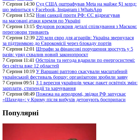
7 Серпня 14:30
Суд США оштрафував Meta на майже $1 млрд:
що зміниться у Facebook, Instagram і WhatsApp
7 Серпня 13:52
Нові санкції проти РФ: ЄС відреагував
на масовані атаки кремля по Україні
7 Серпня 13:15
Федоров розкрив деталі спілкування з Маском:
переговори тривають
7 Серпня 12:39
220 млн євро для аграріїв: Україна звернулася
за підтримкою до Єврокомісії через блокаду портів
7 Серпня 12:01
Штрафи за фінансові порушення зростуть у 5
разів: уряд схвалив новий законопроєкт
7 Серпня 11:41
Обстріли та негода вдарили по енергосистемі:
без світла вже 12 областей
7 Серпня 10:19
У Варшаві раптово скасували масштабний
український фестиваль борщу: організатори зробили заяву
7 Серпня 09:51
З 1 вересня українців чекає пакет освітніх змін:
зарплати, стипендії та харчування
7 Серпня 08:49
Пожежа на аеродромі, звідки РФ запускає
«Шахеди»: у Криму після вибухів детонують боєприпаси
Популярні