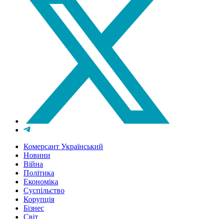
Комерсант Український
Новини
Війна
Політика
Економіка
Суспільство
Корупція
Бізнес
Світ