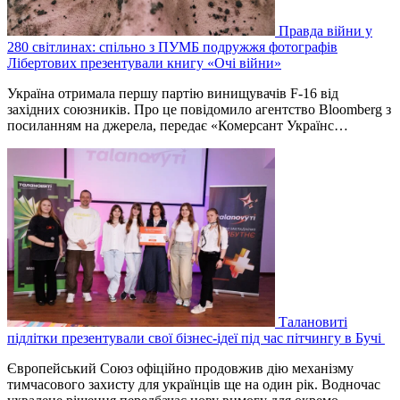
Правда війни у
280 світлинах: спільно з ПУМБ подружжя фотографів
Лібертових презентували книгу «Очі війни»
Україна отримала першу партію винищувачів F-16 від
західних союзників. Про це повідомило агентство Bloomberg з
посиланням на джерела, передає «Комерсант Українс…
Талановиті
підлітки презентували свої бізнес-ідеї під час пітчингу в Бучі
Європейський Союз офіційно продовжив дію механізму
тимчасового захисту для українців ще на один рік. Водночас