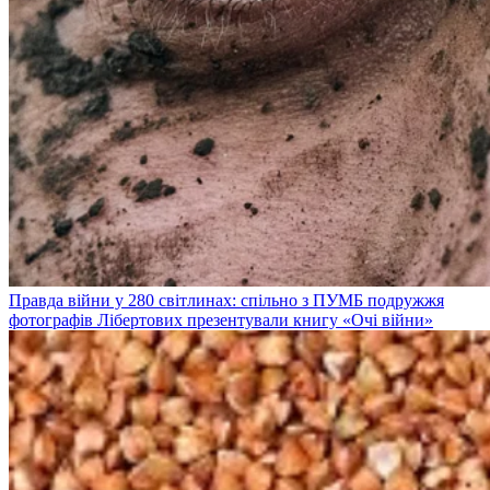
Правда війни у 280 світлинах: спільно з ПУМБ подружжя
фотографів Лібертових презентували книгу «Очі війни»