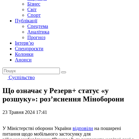
Бізнес
Світ
Спорт
Публікації
Спецтема
Аналітика
Прогноз
Інтерв’ю
Спецпроєкти
Колонки
Анонси
Суспільство
Що означає у Резерв+ статус «у
розшуку»: розʼяснення Міноборони
23 Травня 2024 17:41
У Міністерстві оборони України
відповіли
на поширені
питання щодо мобільного застосунку для