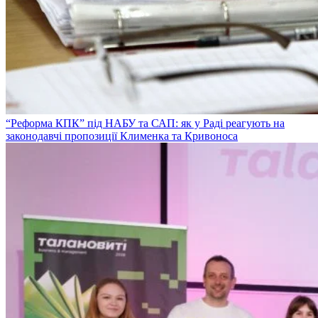
“Реформа КПК” під НАБУ та САП: як у Раді реагують на
законодавчі пропозиції Клименка та Кривоноса