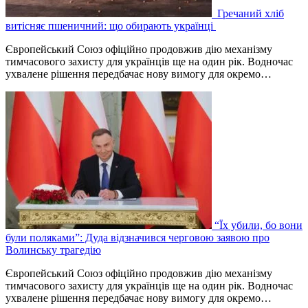
Гречаний хліб
витісняє пшеничний: що обирають українці
Європейський Союз офіційно продовжив дію механізму
тимчасового захисту для українців ще на один рік. Водночас
ухвалене рішення передбачає нову вимогу для окремо…
“Їх убили, бо вони
були поляками”: Дуда відзначився черговою заявою про
Волинську трагедію
Європейський Союз офіційно продовжив дію механізму
тимчасового захисту для українців ще на один рік. Водночас
ухвалене рішення передбачає нову вимогу для окремо…