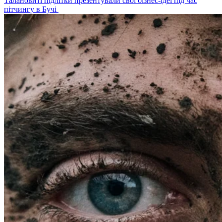
Талановиті підлітки презентували свої бізнес-ідеї під час
пітчингу в Бучі