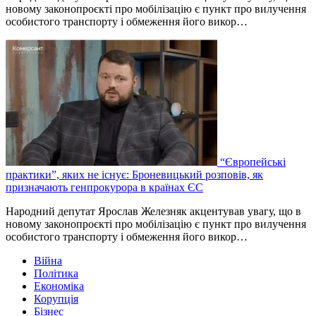
новому законопроєкті про мобілізацію є пункт про вилучення
особистого транспорту і обмеження його викор…
“Європейські
практики”, яких не існує: Броневицький розповів, як
призначають генпрокурора в країнах ЄС
Народний депутат Ярослав Железняк акцентував увагу, що в
новому законопроєкті про мобілізацію є пункт про вилучення
особистого транспорту і обмеження його викор…
Війна
Політика
Економіка
Корупція
Бізнес