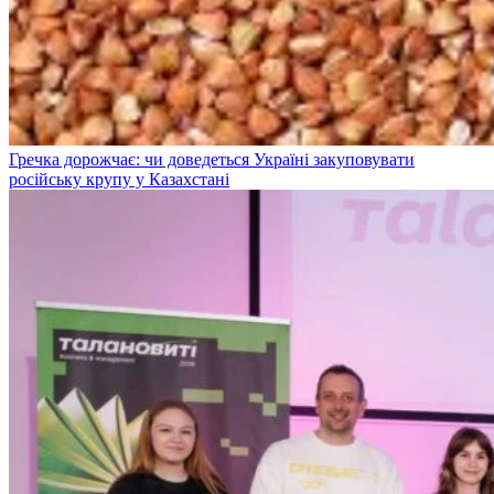
Гречка дорожчає: чи доведеться Україні закуповувати
російську крупу у Казахстані