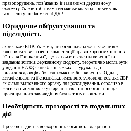
правопорушень, пов’язаних із завданими державному
бюджету України збитками на майже мільярд гривень, як
зазначено у повідомленні ДБР.
Юридичне обґрунтування та
підслідність
За логікою КПК України, питання підслідності злочинів є
ключовим у визначенні компетенції правоохоронних органів.
“Справа Гринкевича”, що включає елементи корупції та
завдання збитків державному бюджету, теоретично могла бути
у віданні НАБУ, якщо б в її рамках фігурували дії
високопосадовців або великомасштабна корупція. Однак,
деталі справи та її специфіка, ймовірно, зумовили розгляд ДБР
як більш відповідного органу для розслідування, особливо в
контексті можливого утворення злочинної організації для
протиправного заволодіння бюджетними коштами.
Необхідність прозорості та подальших
дій
Прозорість дій правоохоронних органів та відкритість