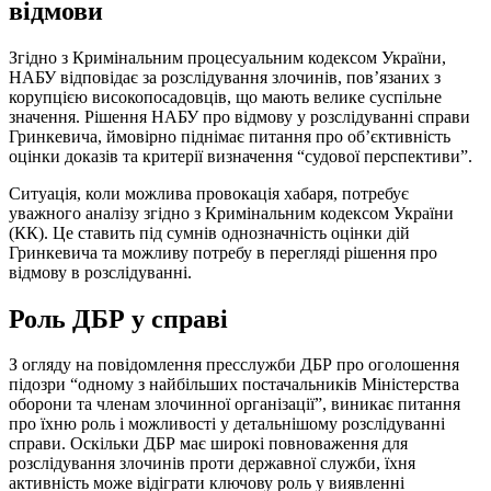
відмови
Згідно з Кримінальним процесуальним кодексом України,
НАБУ відповідає за розслідування злочинів, пов’язаних з
корупцією високопосадовців, що мають велике суспільне
значення. Рішення НАБУ про відмову у розслідуванні справи
Гринкевича, ймовірно піднімає питання про об’єктивність
оцінки доказів та критерії визначення “судової перспективи”.
Ситуація, коли можлива провокація хабаря, потребує
уважного аналізу згідно з Кримінальним кодексом України
(КК). Це ставить під сумнів однозначність оцінки дій
Гринкевича та можливу потребу в перегляді рішення про
відмову в розслідуванні.
Роль ДБР у справі
З огляду на повідомлення пресслужби ДБР про оголошення
підозри “одному з найбільших постачальників Міністерства
оборони та членам злочинної організації”, виникає питання
про їхню роль і можливості у детальнішому розслідуванні
справи. Оскільки ДБР має широкі повноваження для
розслідування злочинів проти державної служби, їхня
активність може відіграти ключову роль у виявленні