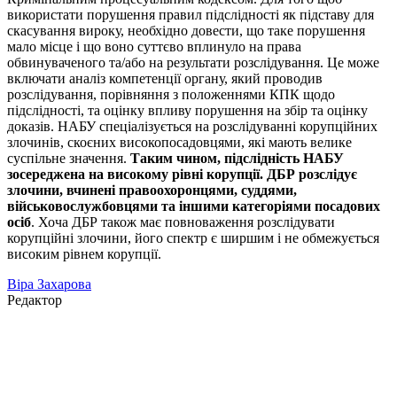
використати порушення правил підслідності як підставу для
скасування вироку, необхідно довести, що таке порушення
мало місце і що воно суттєво вплинуло на права
обвинуваченого та/або на результати розслідування. Це може
включати аналіз компетенції органу, який проводив
розслідування, порівняння з положеннями КПК щодо
підслідності, та оцінку впливу порушення на збір та оцінку
доказів. НАБУ спеціалізується на розслідуванні корупційних
злочинів, скоєних високопосадовцями, які мають велике
суспільне значення.
Таким чином, підслідність НАБУ
зосереджена на високому рівні корупції. ДБР розслідує
злочини, вчинені правоохоронцями, суддями,
військовослужбовцями та іншими категоріями посадових
осіб
. Хоча ДБР також має повноваження розслідувати
корупційні злочини, його спектр є ширшим і не обмежується
високим рівнем корупції.
Віра Захарова
Редактор