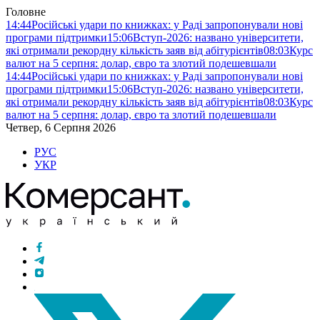
Головне
14:44
Російські удари по книжках: у Раді запропонували нові
програми підтримки
15:06
Вступ-2026: названо університети,
які отримали рекордну кількість заяв від абітурієнтів
08:03
Курс
валют на 5 серпня: долар, євро та злотий подешевшали
14:44
Російські удари по книжках: у Раді запропонували нові
програми підтримки
15:06
Вступ-2026: названо університети,
які отримали рекордну кількість заяв від абітурієнтів
08:03
Курс
валют на 5 серпня: долар, євро та злотий подешевшали
Четвер, 6 Серпня 2026
РУС
УКР