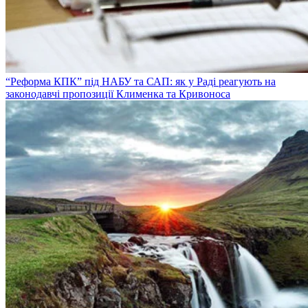
“Реформа КПК” під НАБУ та САП: як у Раді реагують на
законодавчі пропозиції Клименка та Кривоноса