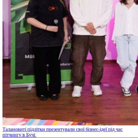
Талановиті підлітки презентували свої бізнес-ідеї під час
пітчингу в Бучі