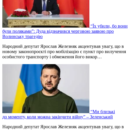
“Їх убили, бо вони
були поляками”: Дуда відзначився черговою заявою про
Волинську трагедію
Народний депутат Ярослав Железняк акцентував увагу, що в
новому законопроєкті про мобілізацію є пункт про вилучення
особистого транспорту і обмеження його викор…
“Ми близькі
до моменту, коли можна закінчити війну” – Зеленський
Народний депутат Ярослав Железняк акцентував увагу, що в