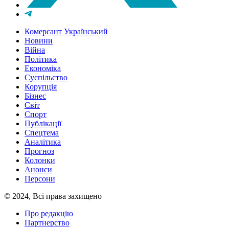
Комерсант Український
Новини
Війна
Політика
Економіка
Суспільство
Корупція
Бізнес
Світ
Спорт
Публікації
Спецтема
Аналітика
Прогноз
Колонки
Анонси
Персони
© 2024, Всі права захищено
Про редакцію
Партнерство