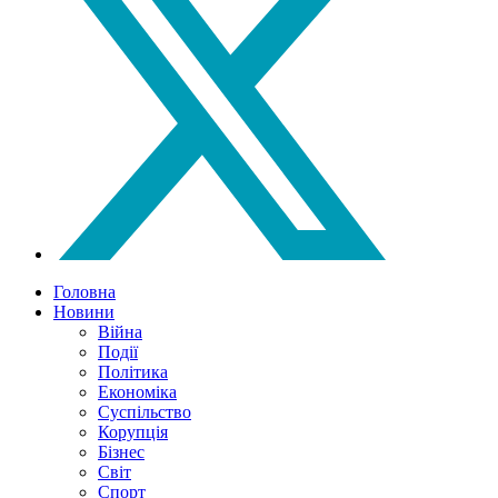
Головна
Новини
Війна
Події
Політика
Економіка
Суспільство
Корупція
Бізнес
Світ
Спорт