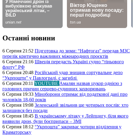
Останні новини
6 Серпня 21:52
Підготовка до зими: “Нафтогаз” передав МЗС
перелік критично важливих міжнародних проєктів
6 Серпня 21:16
Швеція передасть Україні судно “тіньового
флоту” РФ
6 Серпня 20:48
Російський удар знищив сортувальне депо
“Укрпошти” у Павлограді, є загиблі
6 Серпня 20:11
YOUTUBE
Амалян назвав цукор однією з
головних причин серцево-судинних захворювань
6 Серпня 19:33
Міноборони отримає від податкової дані про
чоловіків 18-60 років
6 Серпня 19:08
Зеленський звільнив ще чотирьох послів: хто
залишився без посади
6 Серпня 18:45
В українському літаку у Лейпцигу, біля якого
виявили дрон, були боєприпаси – ЗМІ
6 Серпня 18:12
“Укрпошта” закриває чотири відділення у
Краматорську