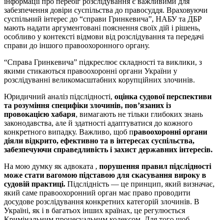
інформації про перебіг розслідування є важливими для
забезпечення довіри суспільства до правосуддя. Враховуючи
суспільний інтерес до “справи Гринкевича”, НАБУ та ДБР
мають надати аргументовані пояснення своїх дій і рішень,
особливо у контексті відмови від розслідування та передачі
справи до іншого правоохоронного органу.
“Справа Гринкевича” підкреслює складності та виклики, з
якими стикаються правоохоронні органи України у
розслідуванні великомасштабних корупційних злочинів.
Юридичний аналіз підслідності,
оцінка судової перспективи
та розуміння специфіки злочинів, пов’язаних із
провокацією хабаря
, вимагають не тільки глибоких знань
законодавства, але й здатності адаптуватися до кожного
конкретного випадку. Важливо, щоб п
равоохоронні органи
діяли відкрито, ефективно та в інтересах суспільства,
забезпечуючи справедливість і захист державних інтересів.
На мою думку як адвоката ,
порушення правил підслідності
може стати вагомою підставою для скасування вироку в
судовій практиці.
Підслідність — це принцип, який визначає,
який саме правоохоронний орган має право проводити
досудове розслідування конкретних категорій злочинів. В
Україні, як і в багатьох інших країнах, це регулюється
Кримінальним процесуальним кодексом. Для того щоб