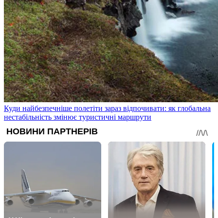
Куди найбезпечніше полетіти зараз відпочивати: як глобальна
нестабільність змінює туристичні маршрути