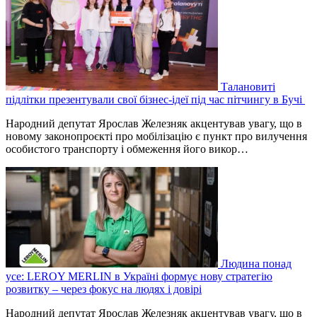
Талановиті
підлітки презентували свої бізнес-ідеї під час пітчингу в Бучі
Народний депутат Ярослав Железняк акцентував увагу, що в
новому законопроєкті про мобілізацію є пункт про вилучення
особистого транспорту і обмеження його викор…
Людина понад
усе: LEROY MERLIN в Україні формує нову стратегію
розвитку – через фокус на людях і довірі
Народний депутат Ярослав Железняк акцентував увагу, що в