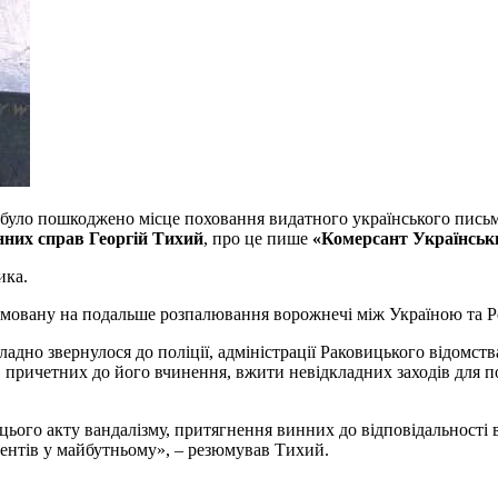
і було пошкоджено місце поховання видатного українського письм
нних справ Георгій Тихий
, про це пише
«Комерсант Українськ
ика.
рямовану на подальше розпалювання ворожнечі між Україною та 
адно звернулося до поліції, адміністрації Раковицького відомств
б, причетних до його вчинення, вжити невідкладних заходів для 
цього акту вандалізму, притягнення винних до відповідальності 
ентів у майбутньому», – резюмував Тихий.