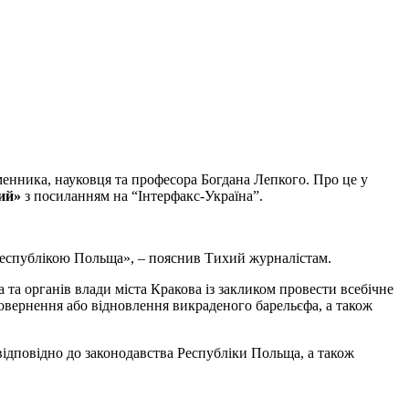
енника, науковця та професора Богдана Лепкого. Про це у
ий»
з посиланням на “Інтерфакс-Україна”.
Республікою Польща», – пояснив Тихий журналістам.
а та органів влади міста Кракова із закликом провести всебічне
повернення або відновлення викраденого барельєфа, а також
відповідно до законодавства Республіки Польща, а також