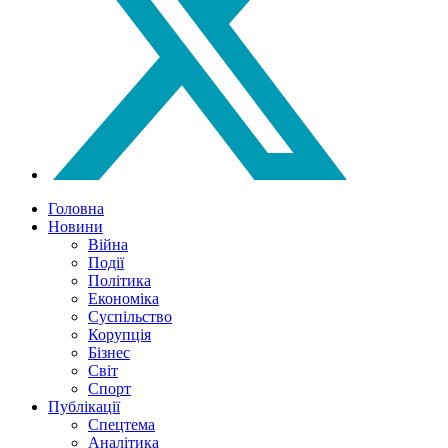
Головна
Новини
Війна
Події
Політика
Економіка
Суспільство
Корупція
Бізнес
Світ
Спорт
Публікації
Спецтема
Аналітика