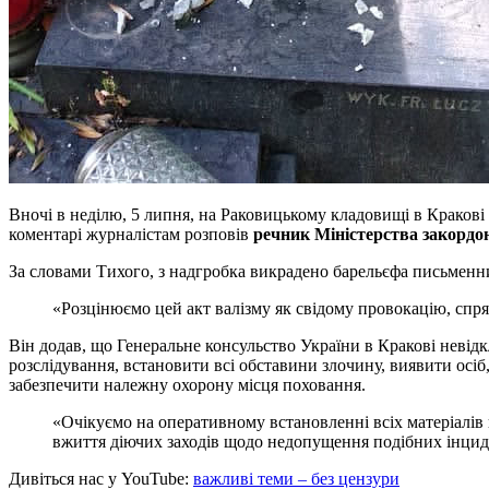
Вночі в неділю, 5 липня, на Раковицькому кладовищі в Краков
коментарі журналістам розповів
речник Міністерства закордо
За словами Тихого, з надгробка викрадено барельєфа письменн
«Розцінюємо цей акт валізму як свідому провокацію, сп
Він додав, що Генеральне консульство України в Кракові невідкл
розслідування, встановити всі обставини злочину, виявити осі
забезпечити належну охорону місця поховання.
«Очікуємо на оперативному встановленні всіх матеріалів 
вжиття діючих заходів щодо недопущення подібних інцид
Дивіться нас у YouTube:
важливі теми – без цензури