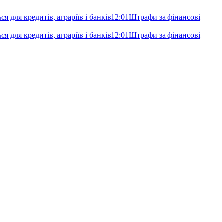
я для кредитів, аграріїв і банків
12:01
Штрафи за фінансові
я для кредитів, аграріїв і банків
12:01
Штрафи за фінансові