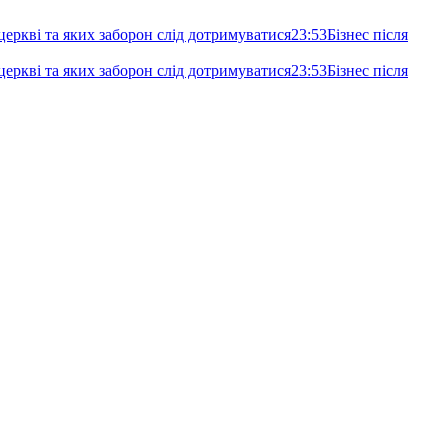
еркві та яких заборон слід дотримуватися
23:53
Бізнес після
еркві та яких заборон слід дотримуватися
23:53
Бізнес після