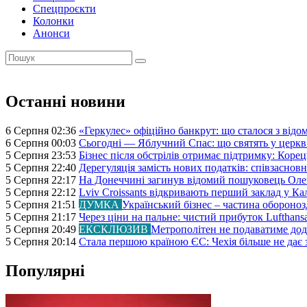
Спецпроєкти
Колонки
Анонси
Останні новини
6 Серпня 02:36
«Геркулес» офіційно банкрут: що сталося з від
6 Серпня 00:03
Сьогодні — Яблучний Спас: що святять у церкві
5 Серпня 23:53
Бізнес після обстрілів отримає підтримку: Коре
5 Серпня 22:40
Дерегуляція замість нових податків: співзаснов
5 Серпня 22:17
На Донеччині загинув відомий пошуковець Олек
5 Серпня 22:12
Lviv Croissants відкривають перший заклад у Ка
5 Серпня 21:51
ДУМКА
Український бізнес – частина обороноз
5 Серпня 21:17
Через ціни на пальне: чистий прибуток Lufthan
5 Серпня 20:49
ЕКСКЛЮЗИВ
Метрополітен не подаватиме дода
5 Серпня 20:14
Стала першою країною ЄС: Чехія більше не дає 
Популярні