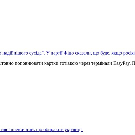
надійнішого сусіда”. У партії Фіцо сказали, що буде, якщо росія
оштовно поповнювати картки готівкою через термінали EasyPay. 
існяє пшеничний: що обирають українці