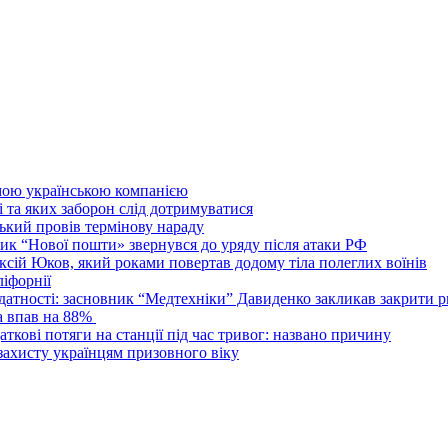
омою українською компанією
 та яких заборон слід дотримуватися
цький провів термінову нараду
ник “Нової пошти» звернувся до уряду після атаки РФ
сій Юков, який роками повертав додому тіла полеглих воїнів
ліфорнії
датності: засновник “Медтехніки” Давиденко закликав закрити р
sa впав на 88%
ткові потяги на станції під час тривог: названо причину
захисту українцям призовного віку