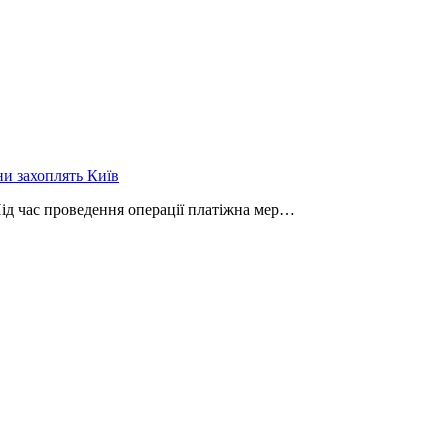
ни захоплять Київ
Під час проведення операції платіжна мер…