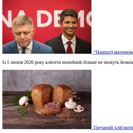
“Нарешті матимемо 
Із 1 липня 2026 року клієнти monobank більше не можуть безк
Гречаний хліб вит