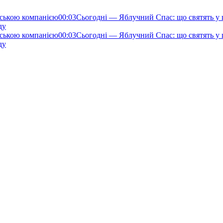
нською компанією
00:03
Сьогодні — Яблучний Спас: що святять у ц
ду
нською компанією
00:03
Сьогодні — Яблучний Спас: що святять у ц
ду