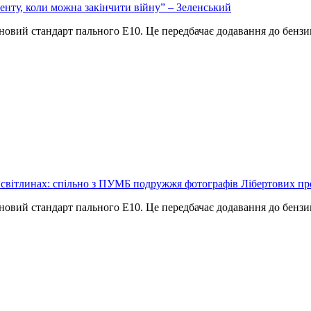
енту, коли можна закінчити війну” – Зеленський
ти новий стандарт пального Е10. Це передбачає додавання до бен
 світлинах: спільно з ПУМБ подружжя фотографів Лібертових пр
ти новий стандарт пального Е10. Це передбачає додавання до бен