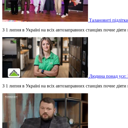
Талановиті підлітки
З 1 липня в Україні на всіх автозаправних станціях почне дія
Людина понад усе: 
З 1 липня в Україні на всіх автозаправних станціях почне дія