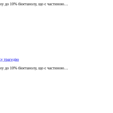
зину до 10% біоетанолу, що є частиною…
ку трагедію
зину до 10% біоетанолу, що є частиною…