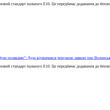
ти новий стандарт пального Е10. Це передбачає додавання до бен
 були поляками”: Дуда відзначився черговою заявою про Волинсь
ти новий стандарт пального Е10. Це передбачає додавання до бен