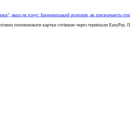
ики”, яких не існує: Броневицький розповів, як призначають ге
оштовно поповнювати картки готівкою через термінали EasyPay. 