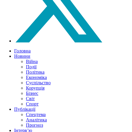
Головна
Новини
Війна
Події
Політика
Економіка
Суспільство
Корупція
Бізнес
Світ
Спорт
Публікації
Спецтема
Аналітика
Прогноз
Інтерв’ю