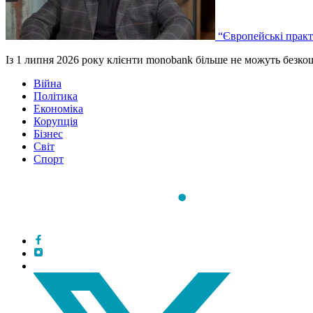
“Європейські практ
Із 1 липня 2026 року клієнти monobank більше не можуть безк
Війна
Політика
Економіка
Корупція
Бізнес
Світ
Спорт