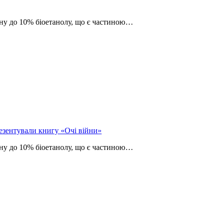
зину до 10% біоетанолу, що є частиною…
езентували книгу «Очі війни»
зину до 10% біоетанолу, що є частиною…