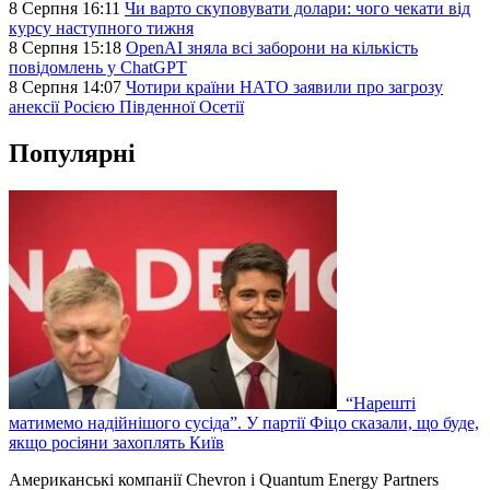
8 Серпня 16:11
Чи варто скуповувати долари: чого чекати від
курсу наступного тижня
8 Серпня 15:18
OpenAI зняла всі заборони на кількість
повідомлень у ChatGPT
8 Серпня 14:07
Чотири країни НАТО заявили про загрозу
анексії Росією Південної Осетії
Популярні
“Нарешті
матимемо надійнішого сусіда”. У партії Фіцо сказали, що буде,
якщо росіяни захоплять Київ
Американські компанії Chevron і Quantum Energy Partners