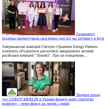
Талановиті
підлітки презентували свої бізнес-ідеї під час пітчингу в Бучі
Американські компанії Chevron і Quantum Energy Partners
планують об'єднатися для купівлі закордонних активів
російської компанії "Лукойл". Про це повідомляє…
Людина понад
усе: LEROY MERLIN в Україні формує нову стратегію
розвитку – через фокус на людях і довірі