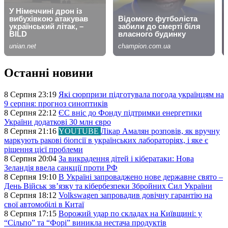
Останні новини
8 Серпня 23:19
Які сюрпризи підготувала погода українцям на
9 серпня: прогноз синоптиків
8 Серпня 22:12
ЄС вніс до Фонду підтримки енергетики
України додаткові 30 млн євро
8 Серпня 21:16
YOUTUBE
Лікар Амалян розповів, як вручну
маркують ракові біопсії в українських лабораторіях, і яке є
рішення цієї проблеми
8 Серпня 20:04
За викрадення дітей і кібератаки: Нова
Зеландія ввела санкції проти РФ
8 Серпня 19:10
В Україні запроваджено нове державне свято –
День Військ звʼязку та кібербезпеки Збройних Сил України
8 Серпня 18:12
Volkswagen запровадив довічну гарантію на
свої автомобілі в Китаї
8 Серпня 17:15
Ворожий удар по складах на Київщині: у
“Сільпо” та “Форі” виникла нестача продуктів