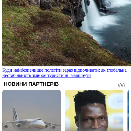
Куди найбезпечніше полетіти зараз відпочивати: як глобальна
нестабільність змінює туристичні маршрути