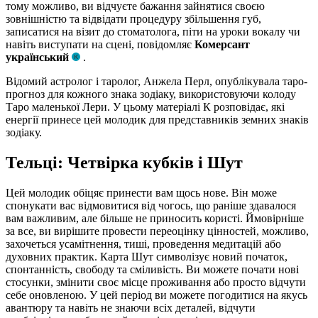
тому можливо, ви відчуєте бажання зайнятися своєю
зовнішністю та відвідати процедуру збільшення губ,
записатися на візит до стоматолога, піти на уроки вокалу чи
навіть виступати на сцені, повідомляє
Комерсант
український
.
Відомий астролог і таролог, Анжела Перл, опублікувала таро-
прогноз для кожного знака зодіаку, використовуючи колоду
Таро маленької Лери. У цьому матеріалі К розповідає, які
енергії принесе цей молодик для представників земних знаків
зодіаку.
Тельці: Четвірка кубків і Шут
Цей молодик обіцяє принести вам щось нове. Він може
спонукати вас відмовитися від чогось, що раніше здавалося
вам важливим, але більше не приносить користі. Ймовірніше
за все, ви вирішите провести переоцінку цінностей, можливо,
захочеться усамітнення, тиші, проведення медитацій або
духовних практик. Карта Шут символізує новий початок,
спонтанність, свободу та сміливість. Ви можете почати нові
стосунки, змінити своє місце проживання або просто відчути
себе оновленою. У цей період ви можете погодитися на якусь
авантюру та навіть не знаючи всіх деталей, відчути