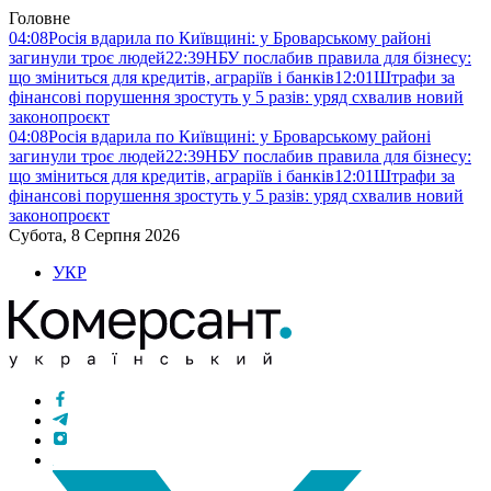
Головне
04:08
Росія вдарила по Київщині: у Броварському районі
загинули троє людей
22:39
НБУ послабив правила для бізнесу:
що зміниться для кредитів, аграріїв і банків
12:01
Штрафи за
фінансові порушення зростуть у 5 разів: уряд схвалив новий
законопроєкт
04:08
Росія вдарила по Київщині: у Броварському районі
загинули троє людей
22:39
НБУ послабив правила для бізнесу:
що зміниться для кредитів, аграріїв і банків
12:01
Штрафи за
фінансові порушення зростуть у 5 разів: уряд схвалив новий
законопроєкт
Субота, 8 Серпня 2026
УКР