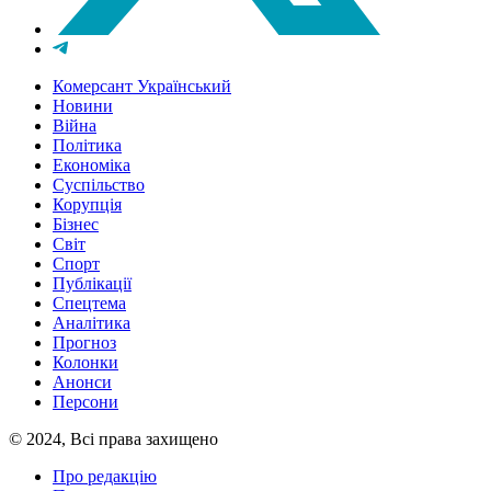
Комерсант Український
Новини
Війна
Політика
Економіка
Суспільство
Корупція
Бізнес
Світ
Спорт
Публікації
Спецтема
Аналітика
Прогноз
Колонки
Анонси
Персони
© 2024, Всі права захищено
Про редакцію