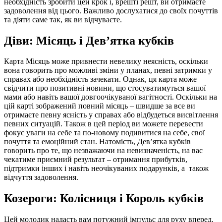
необхідність зробити цей крок і, врешті решт, ви отримаєте
задоволення від цього. Важливо дослухатися до своїх почуттів
та діяти саме так, як ви відчуваєте.
Діви: Місяць і Дев’ятка кубків
Карта Місяць може привнести невелику неясність, оскільки
вона говорить про можливі зміни у планах, певні затримки у
справах або необхідність зачекати. Однак, ця карта може
свідчити про позитивні новини, що стосуватимуться вашої
мами або навіть вашої довгоочікуваної вагітності. Оскільки на
цій карті зображений повний місяць – швидше за все ви
отримаєте певну ясність у справах або відбудеться висвітлення
певних ситуацій. Також в цей період ви можете перевести
фокус уваги на себе та по-новому подивитися на себе, свої
почуття та емоційний стан. Натомість, Дев’ятка кубків
говорить про те, що незважаючи на невизначеність, на вас
чекатиме приємний результат – отримання прибутків,
підтримки інших і навіть неочікуваних подарунків, а також
відчуття задоволення.
Козероги: Колісниця і Король кубків
Цей молодик надасть вам потужний імпульс для руху вперед.