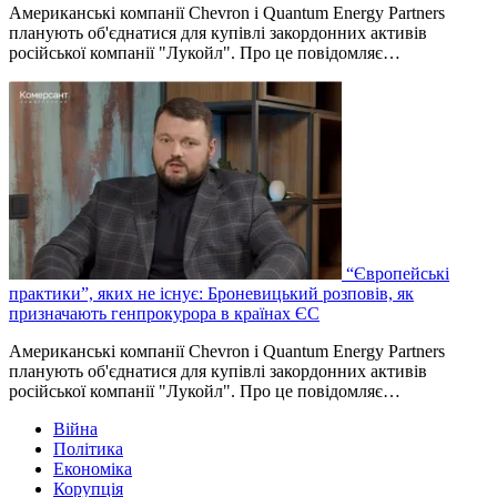
Американські компанії Chevron і Quantum Energy Partners
планують об'єднатися для купівлі закордонних активів
російської компанії "Лукойл". Про це повідомляє…
“Європейські
практики”, яких не існує: Броневицький розповів, як
призначають генпрокурора в країнах ЄС
Американські компанії Chevron і Quantum Energy Partners
планують об'єднатися для купівлі закордонних активів
російської компанії "Лукойл". Про це повідомляє…
Війна
Політика
Економіка
Корупція