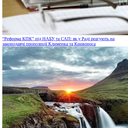
“Реформа КПК” під НАБУ та САП: як у Раді реагують на
законодавчі пропозиції Клименка та Кривоноса