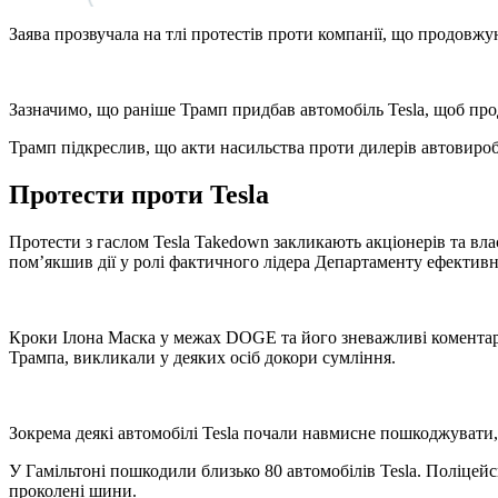
Заява прозвучала на тлі протестів проти компанії, що продовжу
Зазначимо, що раніше Трамп придбав автомобіль Tesla, щоб пр
Трамп підкреслив, що акти насильства проти дилерів автовироб
Протести проти Tesla
Протести з гаслом Tesla Takedown закликають акціонерів та вла
пом’якшив дії у ролі фактичного лідера Департаменту ефектив
Кроки Ілона Маска у межах DOGE та його зневажливі коментарі 
Трампа, викликали у деяких осіб докори сумління.
Зокрема деякі автомобілі Tesla почали навмисне пошкоджувати, 
У Гамільтоні пошкодили близько 80 автомобілів Tesla. Поліцейс
проколені шини.