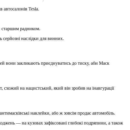
в автосалонів Tesla.
м старшим радником.
ь серйозні наслідки для винних.
юдей вони закликають приєднуватись до тиску, аби Маск
, схожий на нацистський, який він зробив на інавгурації
антимасківські наклейки, або ж зовсім продає автомобіль.
коджень — на кузовах зафіксовані глибокі подряпини, а також