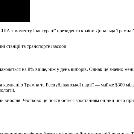
в США з моменту інавгурації президента країни Дональда Трампа 
ні станції та транспортні засоби.
знаходяться на 8% вище, ніж у день виборів. Однак це значно менш
а кампанію Трампа та Республіканської партії — майже $300 міл
ологій.
нь виборів. Частково це пояснюється зростанням оцінки його при
сновник та керівник багатьох інноваційних компаній, таких як Te