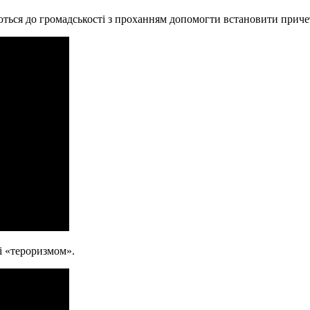
аються до громадськості з проханням допомогти встановити приче
сі «тероризмом».