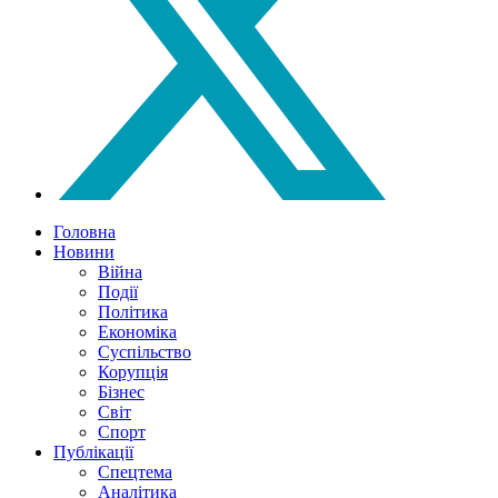
Головна
Новини
Війна
Події
Політика
Економіка
Суспільство
Корупція
Бізнес
Світ
Спорт
Публікації
Спецтема
Аналітика