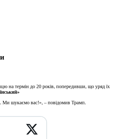
ми
ю на термін до 20 років, попередивши, що уряд їх
їнський»
ів. Ми шукаємо вас!», – повідомив Трамп.