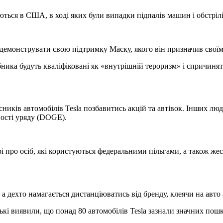
ються в США, в ході яких були випадки підпалів машин і обстрілі
одемонструвати свою підтримку Маску, якого він призначив свої
ника будуть кваліфіковані як «внутрішній тероризм» і спричинят
сників автомобілів Tesla позбавитись акцій та автівок. Інших л
ності уряду (DOGE).
про осіб, які користуються федеральними пільгами, а також жест
а дехто намагається дистанціюватись від бренду, клеячи на авто 
ькі виявили, що понад 80 автомобілів Tesla зазнали значних пош