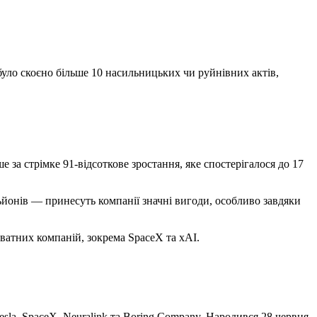
було скоєно більше 10 насильницьких чи руйнівних актів,
е за стрімке 91-відсоткове зростання, яке спостерігалося до 17
ьйонів — принесуть компанії значні вигоди, особливо завдяки
ватних компаній, зокрема SpaceX та xAI.
sla, SpaceX, Neuralink та Boring Company. Народився 28 червня