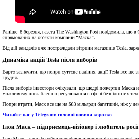
Раніше, 8 березня, газета The Washington Post повідомила, що 
спрямованих на об’єкти компаній “Маска”.
Від дій вандалів вже постраждали вітрини магазинів Tesla, заряд
Динаміка акцій Tesla після виборів
Варто зазначити, що попри суттєве падіння, акції Tesla все ще 
грудня.
Після виборів інвестори очікували, що щедрі пожертви Маска н
можливому послабленню регулювання в сфері безпілотних техн
Попри втрати, Маск все ще на $83 мільярди багатший, ніж у де
Читайте нас у Telegram: головні новини коротко
Ілон Маск – підприємець-візіонер і любитель росії
Ілон Маск – один із найвпливовіших підприємців сучасності, за