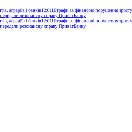
ів, аграріїв і банків
12:01
Штрафи за фінансові порушення зростут
 передали резонансну справу ПриватБанку
ів, аграріїв і банків
12:01
Штрафи за фінансові порушення зростут
 передали резонансну справу ПриватБанку