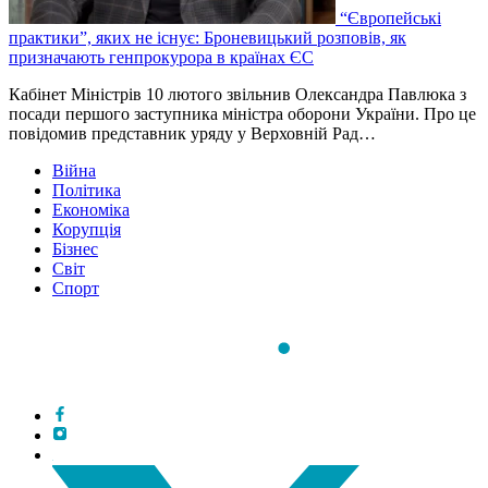
“Європейські
практики”, яких не існує: Броневицький розповів, як
призначають генпрокурора в країнах ЄС
Кабінет Міністрів 10 лютого звільнив Олександра Павлюка з
посади першого заступника міністра оборони України. Про це
повідомив представник уряду у Верховній Рад…
Війна
Політика
Економіка
Корупція
Бізнес
Світ
Спорт