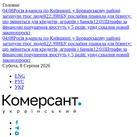
Головне
04:08
Росія вдарила по Київщині: у Броварському районі
загинули троє людей
22:39
НБУ послабив правила для бізнесу:
що зміниться для кредитів, аграріїв і банків
12:01
Штрафи за
фінансові порушення зростуть у 5 разів: уряд схвалив новий
законопроєкт
04:08
Росія вдарила по Київщині: у Броварському районі
загинули троє людей
22:39
НБУ послабив правила для бізнесу:
що зміниться для кредитів, аграріїв і банків
12:01
Штрафи за
фінансові порушення зростуть у 5 разів: уряд схвалив новий
законопроєкт
Субота, 8 Серпня 2026
ENG
РУС
УКР