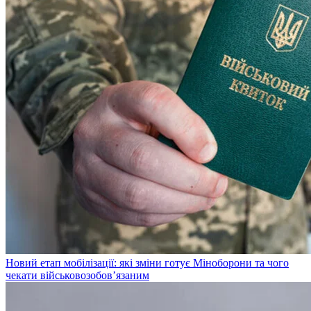
Новий етап мобілізації: які зміни готує Міноборони та чого
чекати військовозобов’язаним