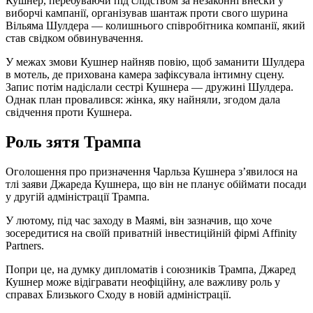
Кушнер, перебуваючи під слідством за незаконні внески у
виборчі кампанії, організував шантаж проти свого шурина
Вільяма Шулдера — колишнього співробітника компанії, який
став свідком обвинувачення.
У межах змови Кушнер найняв повію, щоб заманити Шулдера
в мотель, де прихована камера зафіксувала інтимну сцену.
Запис потім надіслали сестрі Кушнера — дружині Шулдера.
Однак план провалився: жінка, яку найняли, згодом дала
свідчення проти Кушнера.
Роль зятя Трампа
Оголошення про призначення Чарльза Кушнера з’явилося на
тлі заяви Джареда Кушнера, що він не планує обіймати посади
у другій адміністрації Трампа.
У лютому, під час заходу в Маямі, він зазначив, що хоче
зосередитися на своїй приватній інвестиційній фірмі Affinity
Partners.
Попри це, на думку дипломатів і союзників Трампа, Джаред
Кушнер може відігравати неофіційну, але важливу роль у
справах Близького Сходу в новій адміністрації.