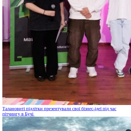
Талановиті підлітки презентували свої бізнес-ідеї під час
пітчингу в Бучі