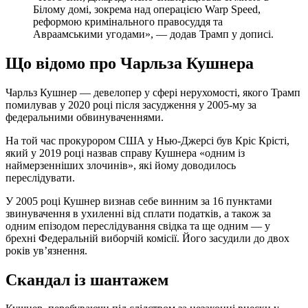
Білому домі, зокрема над операцією Warp Speed,
реформою кримінального правосуддя та
Авраамськими угодами», — додав Трамп у дописі.
Що відомо про Чарльза Кушнера
Чарльз Кушнер — девелопер у сфері нерухомості, якого Трамп
помилував у 2020 році після засудження у 2005-му за
федеральними обвинуваченнями.
На той час прокурором США у Нью-Джерсі був Кріс Крісті,
який у 2019 році назвав справу Кушнера «одним із
наймерзенніших злочинів», які йому доводилось
переслідувати.
У 2005 році Кушнер визнав себе винним за 16 пунктами
звинувачення в ухиленні від сплати податків, а також за
одним епізодом переслідування свідка та ще одним — у
брехні Федеральній виборчій комісії. Його засудили до двох
років ув’язнення.
Скандал із шантажем