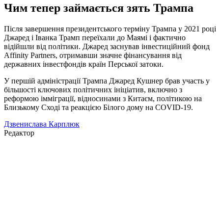
Чим тепер займається зять Трампа
Після завершення президентського терміну Трампа у 2021 році
Джаред і Іванка Трамп переїхали до Маямі і фактично
відійшли від політики. Джаред заснував інвестиційний фонд
Affinity Partners, отримавши значне фінансування від
державних інвестфондів країн Перської затоки.
У першій адміністрації Трампа Джаред Кушнер брав участь у
більшості ключових політичних ініціатив, включно з
реформою імміграції, відносинами з Китаєм, політикою на
Близькому Сході та реакцією Білого дому на COVID-19.
Дзвенислава Карплюк
Редактор