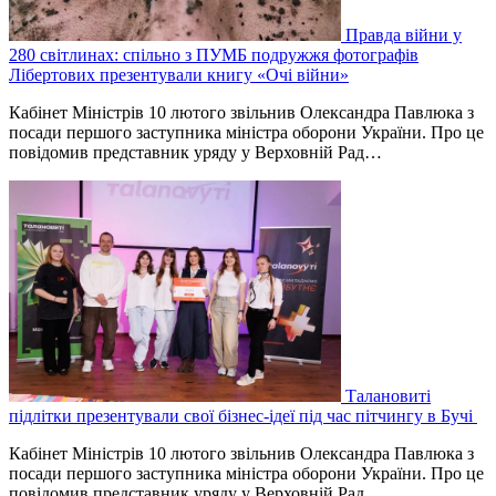
Правда війни у
280 світлинах: спільно з ПУМБ подружжя фотографів
Лібертових презентували книгу «Очі війни»
Кабінет Міністрів 10 лютого звільнив Олександра Павлюка з
посади першого заступника міністра оборони України. Про це
повідомив представник уряду у Верховній Рад…
Талановиті
підлітки презентували свої бізнес-ідеї під час пітчингу в Бучі
Кабінет Міністрів 10 лютого звільнив Олександра Павлюка з
посади першого заступника міністра оборони України. Про це
повідомив представник уряду у Верховній Рад…