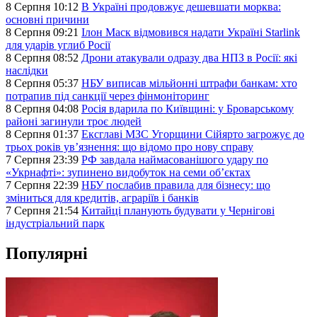
8 Серпня 10:12
В Україні продовжує дешевшати морква:
основні причини
8 Серпня 09:21
Ілон Маск відмовився надати Україні Starlink
для ударів углиб Росії
8 Серпня 08:52
Дрони атакували одразу два НПЗ в Росії: які
наслідки
8 Серпня 05:37
НБУ виписав мільйонні штрафи банкам: хто
потрапив під санкції через фінмоніторинг
8 Серпня 04:08
Росія вдарила по Київщині: у Броварському
районі загинули троє людей
8 Серпня 01:37
Ексглаві МЗС Угорщини Сійярто загрожує до
трьох років ув’язнення: що відомо про нову справу
7 Серпня 23:39
РФ завдала наймасованішого удару по
«Укрнафті»: зупинено видобуток на семи об’єктах
7 Серпня 22:39
НБУ послабив правила для бізнесу: що
зміниться для кредитів, аграріїв і банків
7 Серпня 21:54
Китайці планують будувати у Чернігові
індустріальний парк
Популярні