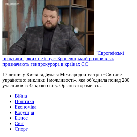
“Європейські
практики”, яких не існує: Броневицький розповів, як
призначають генпрокурора в країнах ЄС
17 липня у Києві відбулася Міжнародна зустріч «Світове
українство: виклики і можливості», яка об’єднала понад 280
учасників із 32 країн світу. Організаторами за…
Війна
Політика
Економіка
Корупція
Бізнес
Світ
Спорт