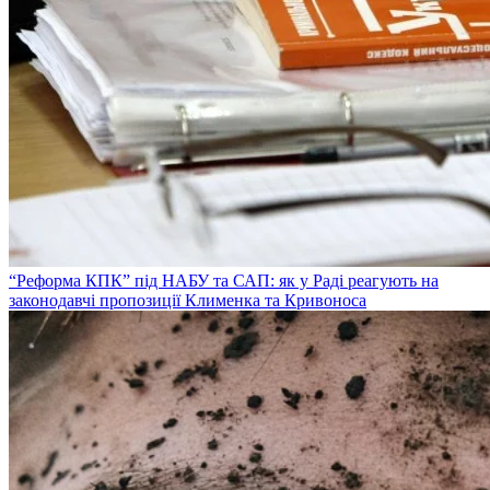
“Реформа КПК” під НАБУ та САП: як у Раді реагують на
законодавчі пропозиції Клименка та Кривоноса