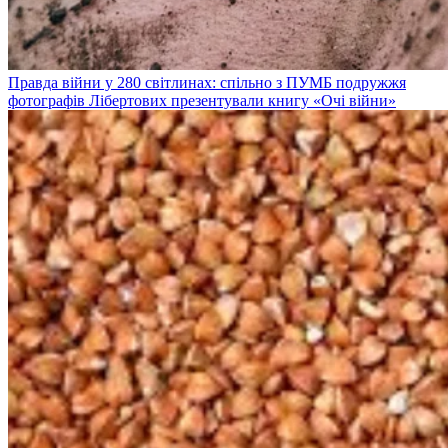
Правда війни у 280 світлинах: спільно з ПУМБ подружжя
фотографів Лібертових презентували книгу «Очі війни»