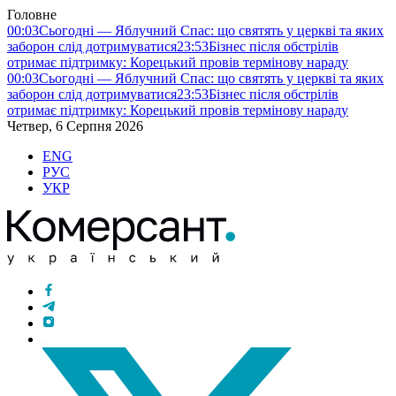
Головне
00:03
Сьогодні — Яблучний Спас: що святять у церкві та яких
заборон слід дотримуватися
23:53
Бізнес після обстрілів
отримає підтримку: Корецький провів термінову нараду
00:03
Сьогодні — Яблучний Спас: що святять у церкві та яких
заборон слід дотримуватися
23:53
Бізнес після обстрілів
отримає підтримку: Корецький провів термінову нараду
Четвер, 6 Серпня 2026
ENG
РУС
УКР