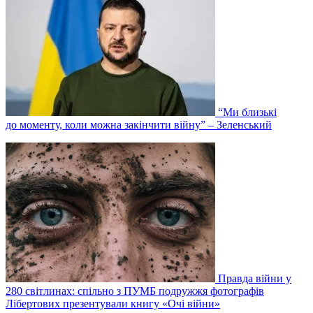
“Ми близькі
до моменту, коли можна закінчити війну” – Зеленський
Правда війни у
280 світлинах: спільно з ПУМБ подружжя фотографів
Лібертових презентували книгу «Очі війни»