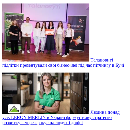
Талановиті
підлітки презентували свої бізнес-ідеї під час пітчингу в Бучі
Людина понад
усе: LEROY MERLIN в Україні формує нову стратегію
розвитку – через фокус на людях і довірі