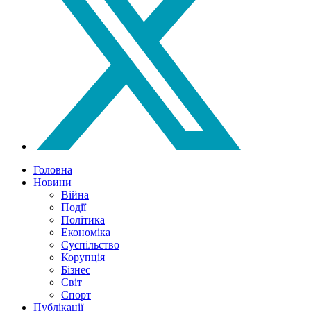
Головна
Новини
Війна
Події
Політика
Економіка
Суспільство
Корупція
Бізнес
Світ
Спорт
Публікації