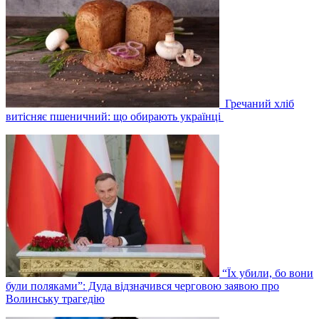
Гречаний хліб
витісняє пшеничний: що обирають українці
“Їх убили, бо вони
були поляками”: Дуда відзначився черговою заявою про
Волинську трагедію