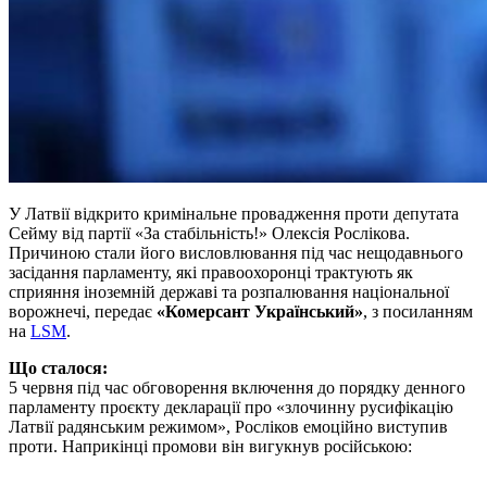
У Латвії відкрито кримінальне провадження проти депутата
Сейму від партії «За стабільність!» Олексія Рослікова.
Причиною стали його висловлювання під час нещодавнього
засідання парламенту, які правоохоронці трактують як
сприяння іноземній державі та розпалювання національної
ворожнечі, передає
«Комерсант Український»
, з посиланням
на
LSM
.
Що сталося:
5 червня під час обговорення включення до порядку денного
парламенту проєкту декларації про «злочинну русифікацію
Латвії радянським режимом», Росліков емоційно виступив
проти. Наприкінці промови він вигукнув російською: