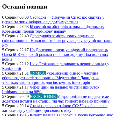
Останні новини
6 Серпня 00:03
Сьогодні — Яблучний Спас: що святять у
церкві та яких заборон слід дотримуватися
5 Серпня 23:53
Бізнес після обстрілів отримає підтримку:
Корецький провів термінову нараду
5 Серпня 22:40
Дерегуляція замість нових податків:
співзасновник “Нової пошти» звернувся до уряду після атаки
РФ
5 Серпня 22:17
На Донеччині загинув відомий пошуковець
Олексій Юков, який роками повертав додому тіла полеглих
воїнів
5 Серпня 22:12
Lviv Croissants відкривають перший заклад у
Каліфорнії
5 Серпня 21:51
ДУМКА
Український бізнес – частина
обороноздатності: засновник “Медтехніки” Давиденко
закликав закрити ринок для іноземних інвесторів
5 Серпня 21:17
Через ціни на пальне: чистий прибуток
Lufthansa впав на 88%
5 Серпня 20:49
ЕКСКЛЮЗИВ
Метрополітен не подаватиме
додаткові потяги на станції під час тривог: названо причину
5 Серпня 20:14
Стала першою країною ЄС: Чехія більше не
дає захисту українцям призовного віку
5 Серпня 19:15
Імпорт палива з Білорусі в Росію рекордно зріс