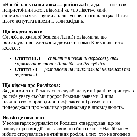
«Нас більше, наша мова — російська!»
, а далі — показав
непристойний жест, відомий як «по лікоть», який
сприймається як грубий аналог «середнього пальця». Після
цього депутата вивели із зали засідань.
Що інкримінують:
Служба державної безпеки Латвії повідомила, що
розслідування ведеться за двома статтями Кримінального
кодексу:
Стаття 81.1
—
сприяння іноземній державі у діях,
спрямованих проти Латвійської Республіки
Стаття 78
—
розпалювання національної ненависті та
ворожнечі
.
Що відомо про Рослікова:
За даними латвійських спецслужб, депутат і раніше привертав
до себе увагу своїми проросійськими заявами. З ним
неодноразово проводили профілактичні розмови та
попереджали про можливу кримінальну відповідальність.
Як він це пояснює:
У коментарях журналістам Росліков стверджував, що не
шкодує про свої дії, але заявив, що його слова «Нас більше»
нібито стосувались не етнічних росіян, а тих, хто не згоден з