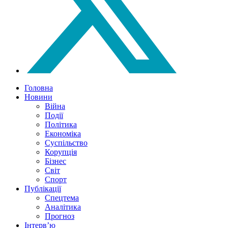
Головна
Новини
Війна
Події
Політика
Економіка
Суспільство
Корупція
Бізнес
Світ
Спорт
Публікації
Спецтема
Аналітика
Прогноз
Інтерв’ю