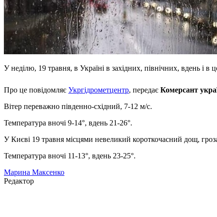
У неділю, 19 травня, в Україні в західних, північних, вдень і в
Про це повідомляє
Укргідрометцентр
, передає
Комерсант укра
Вітер переважно південно-східний, 7-12 м/с.
Температура вночі 9-14°, вдень 21-26°.
У Києві 19 травня місцями невеликий короткочасний дощ, гроза
Температура вночі 11-13°, вдень 23-25°.
Марина Максенко
Редактор