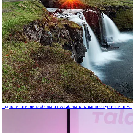
відпочивати: як глобальна нестабільність змінює туристичні м