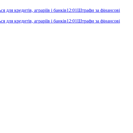
я для кредитів, аграріїв і банків
12:01
Штрафи за фінансові
я для кредитів, аграріїв і банків
12:01
Штрафи за фінансові