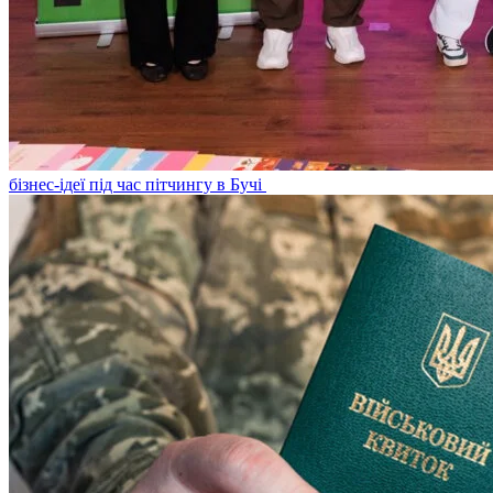
бізнес-ідеї під час пітчингу в Бучі