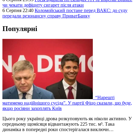
чи чекати дефіциту сигарет після атаки
6 Серпня 22:40
Коломойський постане перед ВАКС: до суду
передали резонансну справу ПриватБанку
Популярні
“Нарешті
матимемо надійнішого сусіда”. У партії Фіцо сказали, що буде,
якщо росіяни захоплять Київ
Цього року українці дрова розкуповують як ніколи активно. У
середньому щомісяця відвантажують 225 тис. м³. Така
динаміка в попередні роки спостерігалася виключн…