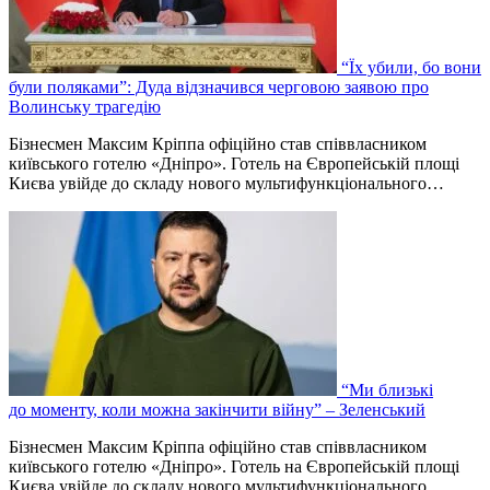
“Їх убили, бо вони
були поляками”: Дуда відзначився черговою заявою про
Волинську трагедію
Бізнесмен Максим Кріппа офіційно став співвласником
київського готелю «Дніпро». Готель на Європейській площі
Києва увійде до складу нового мультифункціонального…
“Ми близькі
до моменту, коли можна закінчити війну” – Зеленський
Бізнесмен Максим Кріппа офіційно став співвласником
київського готелю «Дніпро». Готель на Європейській площі
Києва увійде до складу нового мультифункціонального…