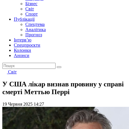
Бізнес
Світ
Спорт
Публікації
Спецтема
Аналітика
Прогноз
Інтерв’ю
Спецпроєкти
Колонки
Анонси
Світ
У США лікар визнав провину у справі
смерті Меттью Перрі
19 Червня 2025 14:27