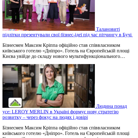
Талановиті
підлітки презентували свої бізнес-ідеї під час пітчингу в Бучі
Бізнесмен Максим Кріппа офіційно став співвласником
київського готелю «Дніпро». Готель на Європейській площі
Києва увійде до складу нового мультифункціонального…
Людина понад
усе: LEROY MERLIN в Україні формує нову стратегію
розвитку – через фокус на людях і довірі
Бізнесмен Максим Кріппа офіційно став співвласником
київського готелю «Дніпро». Готель на Європейській площі