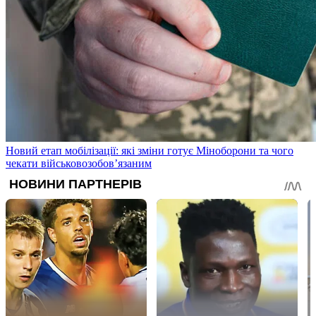
Новий етап мобілізації: які зміни готує Міноборони та чого
чекати військовозобов’язаним