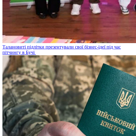
Талановиті підлітки презентували свої бізнес-ідеї під час
пітчингу в Бучі