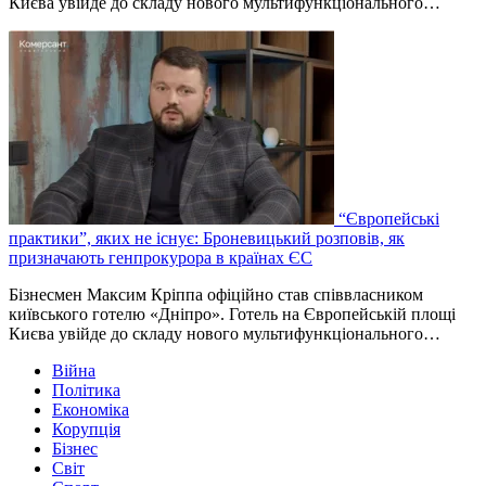
Києва увійде до складу нового мультифункціонального…
“Європейські
практики”, яких не існує: Броневицький розповів, як
призначають генпрокурора в країнах ЄС
Бізнесмен Максим Кріппа офіційно став співвласником
київського готелю «Дніпро». Готель на Європейській площі
Києва увійде до складу нового мультифункціонального…
Війна
Політика
Економіка
Корупція
Бізнес
Світ