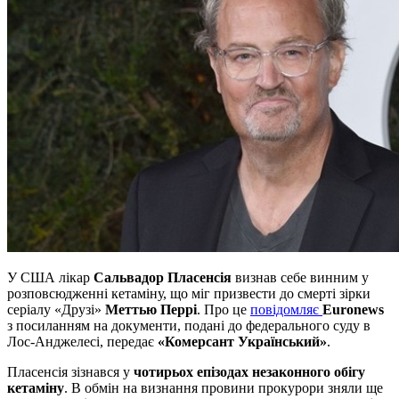
У США лікар
Сальвадор Пласенсія
визнав себе винним у
розповсюдженні кетаміну, що міг призвести до смерті зірки
серіалу «Друзі»
Меттью Перрі
. Про це
повідомляє
Euronews
з посиланням на документи, подані до федерального суду в
Лос-Анджелесі, передає
«Комерсант Український»
.
Пласенсія зізнався у
чотирьох епізодах незаконного обігу
кетаміну
. В обмін на визнання провини прокурори зняли ще