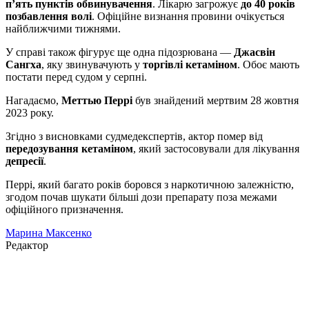
п’ять пунктів обвинувачення
. Лікарю загрожує
до 40 років
позбавлення волі
. Офіційне визнання провини очікується
найближчими тижнями.
У справі також фігурує ще одна підозрювана —
Джасвін
Сангха
, яку звинувачують у
торгівлі кетаміном
. Обоє мають
постати перед судом у серпні.
Нагадаємо,
Меттью Перрі
був знайдений мертвим 28 жовтня
2023 року.
Згідно з висновками судмедекспертів, актор помер від
передозування кетаміном
, який застосовували для лікування
депресії
.
Перрі, який багато років боровся з наркотичною залежністю,
згодом почав шукати більші дози препарату поза межами
офіційного призначення.
Марина Максенко
Редактор