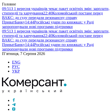
Головне
09:51
З 1 вересня українців чекає пакет освітніх змін: зарплати,
стипендії та харчування
22:40
Коломойський постане перед
ВАКС: до суду передали резонансну справу
ПриватБанку
14:44
Російські удари по книжках: у Раді
запропонували нові програми підтримки
09:51
З 1 вересня українців чекає пакет освітніх змін: зарплати,
стипендії та харчування
22:40
Коломойський постане перед
ВАКС: до суду передали резонансну справу
ПриватБанку
14:44
Російські удари по книжках: у Раді
запропонували нові програми підтримки
П’ятниця, 7 Серпня 2026
ENG
РУС
УКР