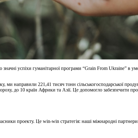
 значні успіхи гуманітарної програми “Grain From Ukraine” в умо
оку, ми направили 221,41 тисяч тонн сільськогосподарської проду
роху, до 10 країн Африки та Азії. Це допомогло забезпечити про
ники проекту. Це win-win стратегія: наші міжнародні партнери