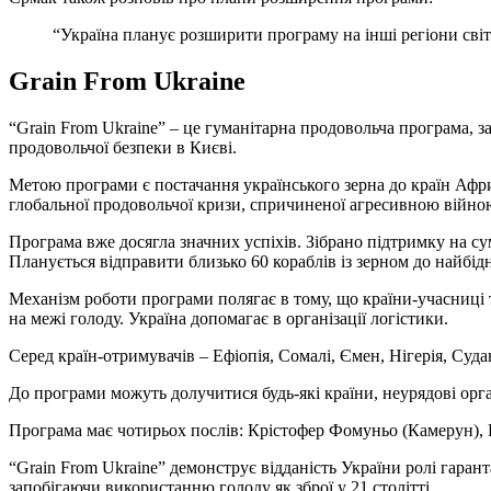
“Україна планує розширити програму на інші регіони світ
Grain From Ukraine
“Grain From Ukraine” – це гуманітарна продовольча програма,
продовольчої безпеки в Києві.
Метою програми є постачання українського зерна до країн Африк
глобальної продовольчої кризи, спричиненої агресивною війною
Програма вже досягла значних успіхів. Зібрано підтримку на 
Планується відправити близько 60 кораблів із зерном до найбі
Механізм роботи програми полягає в тому, що країни-учасниці 
на межі голоду. Україна допомагає в організації логістики.
Серед країн-отримувачів – Ефіопія, Сомалі, Ємен, Нігерія, Суд
До програми можуть долучитися будь-які країни, неурядові орган
Програма має чотирьох послів: Крістофер Фомуньо (Камерун), Ш
“Grain From Ukraine” демонструє відданість України ролі гаран
запобігаючи використанню голоду як зброї у 21 столітті.