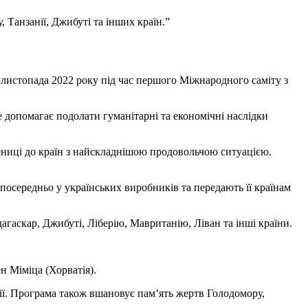
 Танзанії, Джибуті та інших країн.”
листопада 2022 року під час першого Міжнародного саміту з
е допомагає подолати гуманітарні та економічні наслідки
ениці до країн з найскладнішою продовольчою ситуацією.
посередньо у українських виробників та передають її країнам
агаскар, Джибуті, Ліберію, Мавританію, Ліван та інші країни.
н Міміца (Хорватія).
сії. Програма також вшановує пам’ять жертв Голодомору,