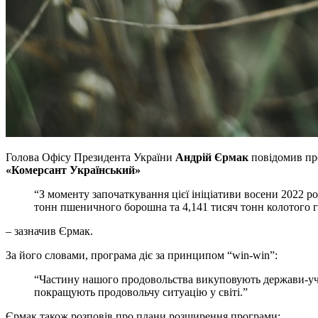
Голова Офісу Президента України
Андрій Єрмак
повідомив про
«Комерсант Український»
“З моменту започаткування цієї ініціативи восени 2022 р
тонн пшеничного борошна та 4,141 тисяч тонн колотого го
– зазначив Єрмак.
За його словами, програма діє за принципом “win-win”:
“Частину нашого продовольства викуповують держави-учас
покращують продовольчу ситуацію у світі.”
Єрмак також розповів про плани розширення програми: