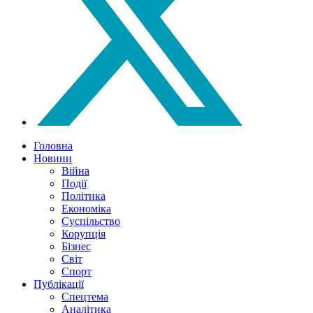
Головна
Новини
Війна
Події
Політика
Економіка
Суспільство
Корупція
Бізнес
Світ
Спорт
Публікації
Спецтема
Аналітика