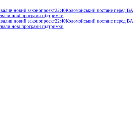
схвалив новий законопроєкт
22:40
Коломойський постане перед ВА
нували нові програми підтримки
схвалив новий законопроєкт
22:40
Коломойський постане перед ВА
нували нові програми підтримки