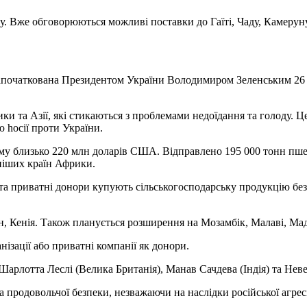
у. Вже обговорюються можливі поставки до Гаїті, Чаду, Камеруну,
 започаткована Президентом України Володимиром Зеленським 26 
и та Азії, які стикаються з проблемами недоїдання та голоду. Ц
 hосії проти України.
суму близько 220 млн доларів США. Відправлено 195 000 тонн пш
дніших країн Африки.
та приватні донори купують сільськогосподарську продукцію без
ан, Кенія. Також планується розширення на Мозамбік, Малаві, Мад
ізації або приватні компанії як донори.
арлотта Леслі (Велика Британія), Манав Сачдева (Індія) та Неве
та продовольчої безпеки, незважаючи на наслідки російської агре