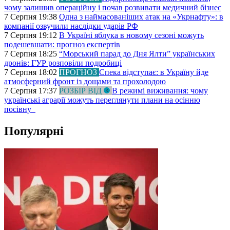
чому залишив операційну і почав розвивати медичний бізнес
7 Серпня 19:38
Одна з наймасованіших атак на «Укрнафту»: в
компанії озвучили наслідки ударів РФ
7 Серпня 19:12
В Україні яблука в новому сезоні можуть
подешевшати: прогноз експертів
7 Серпня 18:25
“Морський парад до Дня Ялти” українських
дронів: ГУР розповіли подробиці
7 Серпня 18:02
ПРОГНОЗ
Спека відступає: в Україну йде
атмосферний фронт із дощами та прохолодою
7 Серпня 17:37
РОЗБІР ВІД
В режимі виживання: чому
українські аграрії можуть переглянути плани на осінню
посівну
Популярні