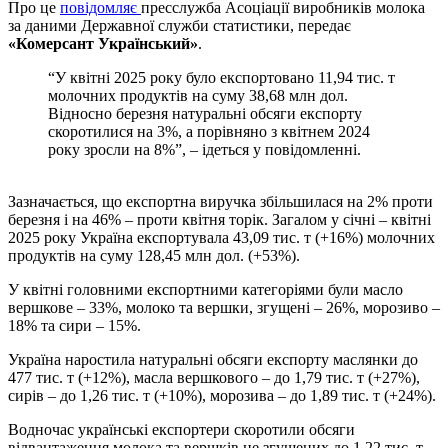
Про це
повідомляє
пресслужба Асоціації виробників молока
за даними Державної служби статистики, передає
«Комерсант Український»
.
“У квітні 2025 року було експортовано 11,94 тис. т
молочних продуктів на суму 38,68 млн дол.
Відносно березня натуральні обсяги експорту
скоротилися на 3%, а порівняно з квітнем 2024
року зросли на 8%”, – ідеться у повідомленні.
Зазначається, що експортна виручка збільшилася на 2% проти
березня і на 46% – проти квітня торік. Загалом у січні – квітні
2025 року Україна експортувала 43,09 тис. т (+16%) молочних
продуктів на суму 128,45 млн дол. (+53%).
У квітні головними експортними категоріями були масло
вершкове – 33%, молоко та вершки, згущені – 26%, морозиво –
18% та сири – 15%.
Україна наростила натуральні обсяги експорту маслянки до
477 тис. т (+12%), масла вершкового – до 1,79 тис. т (+27%),
сирів – до 1,26 тис. т (+10%), морозива – до 1,89 тис. т (+24%).
Водночас українські експортери скоротили обсяги
відвантаження молока та вершків не згущених до 1,22 тис. т