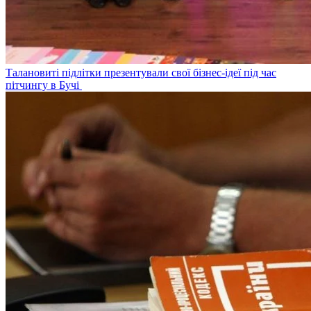
Талановиті підлітки презентували свої бізнес-ідеї під час
пітчингу в Бучі