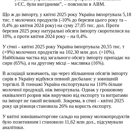
з ЄС, були вигідними”, – пояснили в АВМ.
Що ж до імпорту, у квітні 2025 року Україна імпортувала 5,18
тис. т молочних продуктів (-10% до березня цього року та –
0,4% до квітня 2024 року) на суму 27,05 тис. дол. Проти
березня 2025 року натуральні обсяги імпорту скоротилися на
10%, а проти квітня 2024 року – на 0,4%.
У січні – квітні 2025 року Україна імпортувала 20,55 тис. т
(+9%) молочних продуктів на 102,30 млн дол. (+10%).
Найбільша частка від загального обсягу імпорту припадає на
сири (65%), а на другому місці – маслянка (16%).
В асоціації зазначають, що через збільшення обсягів імпорту
сирів в Україну відбувся певний дисбаланс у зовнішній
торгівлі. В тоннажі Україна експортувала на 110% більше
молочної продукції, ніж імпортувала. Однак у грошовому
еквіваленті розрив між виручкою від експорту та витратами
на імпорт не такий великий. Зокрема, в січні – квітні 2025
року ця різниця становила 26% на користь експорту.
У квітні зовнішньоторгове сальдо на ринку молокопродуктів
було позитивним і становило 11,62 млн дол., підсумували
аналітики.