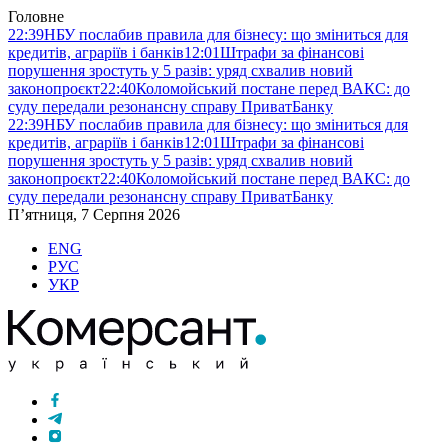
Головне
22:39
НБУ послабив правила для бізнесу: що зміниться для
кредитів, аграріїв і банків
12:01
Штрафи за фінансові
порушення зростуть у 5 разів: уряд схвалив новий
законопроєкт
22:40
Коломойський постане перед ВАКС: до
суду передали резонансну справу ПриватБанку
22:39
НБУ послабив правила для бізнесу: що зміниться для
кредитів, аграріїв і банків
12:01
Штрафи за фінансові
порушення зростуть у 5 разів: уряд схвалив новий
законопроєкт
22:40
Коломойський постане перед ВАКС: до
суду передали резонансну справу ПриватБанку
П’ятниця, 7 Серпня 2026
ENG
РУС
УКР