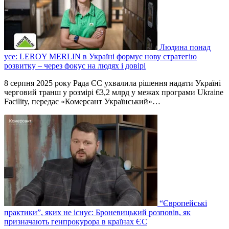
Людина понад
усе: LEROY MERLIN в Україні формує нову стратегію
розвитку – через фокус на людях і довірі
8 серпня 2025 року Рада ЄС ухвалила рішення надати Україні
черговий транш у розмірі €3,2 млрд у межах програми Ukraine
Facility, передає «Комерсант Український»…
“Європейські
практики”, яких не існує: Броневицький розповів, як
призначають генпрокурора в країнах ЄС