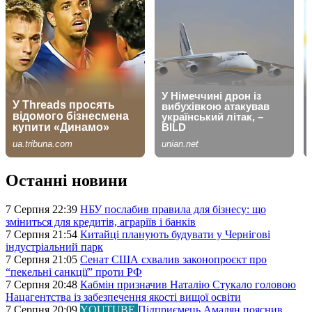
Останні новини
7 Серпня 22:39
НБУ послабив правила для бізнесу: що
зміниться для кредитів, аграріїв і банків
7 Серпня 21:54
Китайці планують будувати у Чернігові
індустріальний парк
7 Серпня 21:05
Сенат США схвалив законопроєкт про
“пекельні санкції” проти РФ
7 Серпня 20:48
Кабмін призначив Наталію Стукало головою
Нацагентства із забезпечення якості вищої освіти
7 Серпня 20:09
YOUTUBE
Підприємець Амалян пояснив,