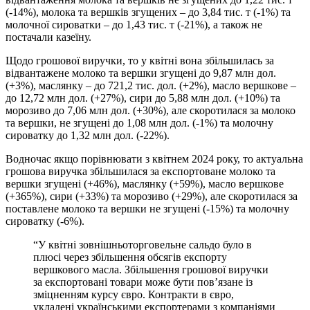
(-14%), молока та вершків згущених – до 3,84 тис. т (-1%) та
молочної сироватки – до 1,43 тис. т (-21%), а також не
постачали казеїну.
Щодо грошової виручки, то у квітні вона збільшилась за
відвантажене молоко та вершки згущені до 9,87 млн дол.
(+3%), маслянку – до 721,2 тис. дол. (+2%), масло вершкове –
до 12,72 млн дол. (+27%), сири до 5,88 млн дол. (+10%) та
морозиво до 7,06 млн дол. (+30%), але скоротилася за молоко
та вершки, не згущені до 1,08 млн дол. (-1%) та молочну
сироватку до 1,32 млн дол. (-22%).
Водночас якщо порівнювати з квітнем 2024 року, то актуальна
грошова виручка збільшилася за експортоване молоко та
вершки згущені (+46%), маслянку (+59%), масло вершкове
(+365%), сири (+33%) та морозиво (+29%), але скоротилася за
поставлене молоко та вершки не згущені (-15%) та молочну
сироватку (-6%).
“У квітні зовнішньоторговельне сальдо було в
плюсі через збільшення обсягів експорту
вершкового масла. Збільшення грошової виручки
за експортовані товари може бути пов’язане із
зміцненням курсу євро. Контракти в євро,
укладені українськими експортерами з компаніями