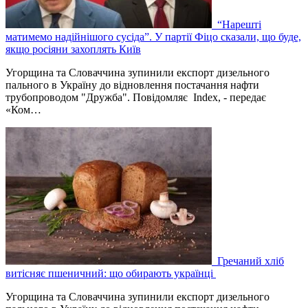
“Нарешті
матимемо надійнішого сусіда”. У партії Фіцо сказали, що буде,
якщо росіяни захоплять Київ
Угорщина та Словаччина зупинили експорт дизельного
пального в Україну до відновлення постачання нафти
трубопроводом "Дружба". Повідомляє Index, - передає
«Ком…
Гречаний хліб
витісняє пшеничний: що обирають українці
Угорщина та Словаччина зупинили експорт дизельного