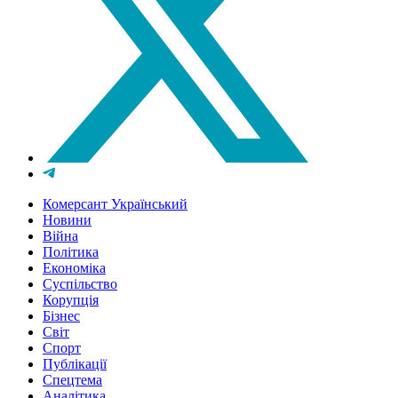
Комерсант Український
Новини
Війна
Політика
Економіка
Суспільство
Корупція
Бізнес
Світ
Спорт
Публікації
Спецтема
Аналітика