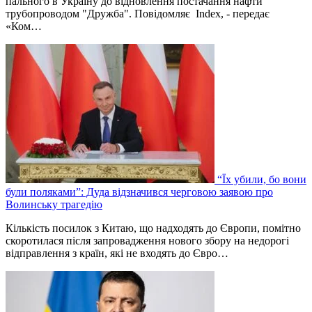
пального в Україну до відновлення постачання нафти
трубопроводом "Дружба". Повідомляє Index, - передає
«Ком…
“Їх убили, бо вони
були поляками”: Дуда відзначився черговою заявою про
Волинську трагедію
Кількість посилок з Китаю, що надходять до Європи, помітно
скоротилася після запровадження нового збору на недорогі
відправлення з країн, які не входять до Євро…