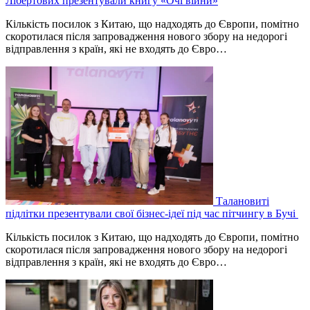
Лібертових презентували книгу «Очі війни»
Кількість посилок з Китаю, що надходять до Європи, помітно
скоротилася після запровадження нового збору на недорогі
відправлення з країн, які не входять до Євро…
Талановиті
підлітки презентували свої бізнес-ідеї під час пітчингу в Бучі
Кількість посилок з Китаю, що надходять до Європи, помітно
скоротилася після запровадження нового збору на недорогі
відправлення з країн, які не входять до Євро…