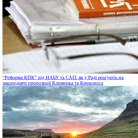
“Реформа КПК” під НАБУ та САП: як у Раді реагують на
законодавчі пропозиції Клименка та Кривоноса