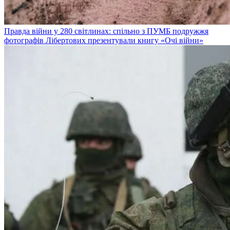
Правда війни у 280 світлинах: спільно з ПУМБ подружжя
фотографів Лібертових презентували книгу «Очі війни»