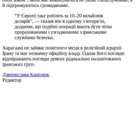
й підтримуватись громадянами.
“У Європі таке роблять за 10–20 мільйонів
доларів”, — сказав він в одному з інтерв’ю,
додаючи, що подібні операції мають бути чітко
прорахованими і узгодженими з іранськими
службами безпеки.
Харагаані не займає помітного місця в релігійній ієрархії
Ірану та має незначну офіційну владу. Однак його погляди
відображають погляди деяких радикально налаштованих
іранських груп.
Дзвенислава Карплюк
Редактор