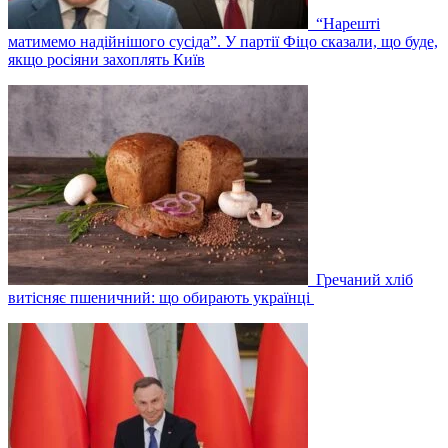
“Нарешті
матимемо надійнішого сусіда”. У партії Фіцо сказали, що буде,
якщо росіяни захоплять Київ
Гречаний хліб
витісняє пшеничний: що обирають українці