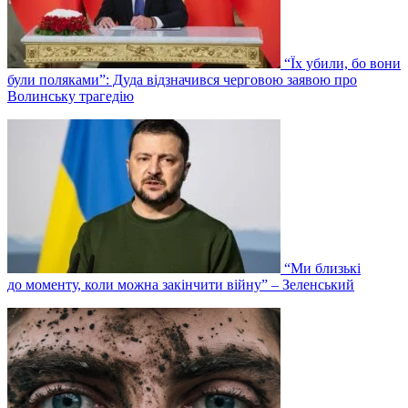
“Їх убили, бо вони
були поляками”: Дуда відзначився черговою заявою про
Волинську трагедію
“Ми близькі
до моменту, коли можна закінчити війну” – Зеленський