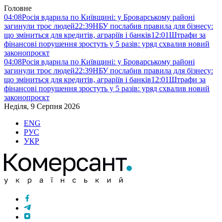
Головне
04:08
Росія вдарила по Київщині: у Броварському районі
загинули троє людей
22:39
НБУ послабив правила для бізнесу:
що зміниться для кредитів, аграріїв і банків
12:01
Штрафи за
фінансові порушення зростуть у 5 разів: уряд схвалив новий
законопроєкт
04:08
Росія вдарила по Київщині: у Броварському районі
загинули троє людей
22:39
НБУ послабив правила для бізнесу:
що зміниться для кредитів, аграріїв і банків
12:01
Штрафи за
фінансові порушення зростуть у 5 разів: уряд схвалив новий
законопроєкт
Неділя, 9 Серпня 2026
ENG
РУС
УКР