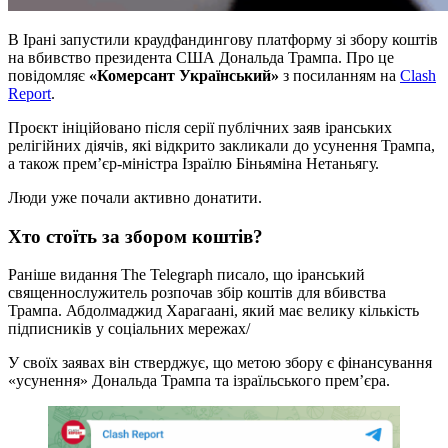
В Ірані запустили краудфандингову платформу зі збору коштів
на вбивство президента США Дональда Трампа. Про це
повідомляє
«Комерсант Український»
з посиланням на
Clash
Report
.
Проєкт ініційовано після серії публічних заяв іранських
релігійних діячів, які відкрито закликали до усунення Трампа,
а також прем’єр-міністра Ізраїлю Біньяміна Нетаньягу.
Люди уже почали активно донатити.
Хто стоїть за збором коштів?
Раніше видання The Telegraph писало, що іранський
священнослужитель розпочав збір коштів для вбивства
Трампа. Абдолмаджид Харагаані, який має велику кількість
підписників у соціальних мережах/
У своїх заявах він стверджує, що метою збору є фінансування
«усунення» Дональда Трампа та ізраїльського прем’єра.