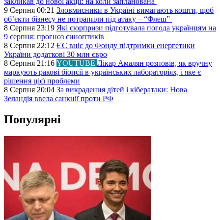
закликав до нової акції: на коли запланована
9 Серпня 00:21
Зловмисники в Україні вимагають кошти, щоб
об’єкти бізнесу не потрапили під атаку – “Флеш”
8 Серпня 23:19
Які сюрпризи підготувала погода українцям на
9 серпня: прогноз синоптиків
8 Серпня 22:12
ЄС вніс до Фонду підтримки енергетики
України додаткові 30 млн євро
8 Серпня 21:16
YOUTUBE
Лікар Амалян розповів, як вручну
маркують ракові біопсії в українських лабораторіях, і яке є
рішення цієї проблеми
8 Серпня 20:04
За викрадення дітей і кібератаки: Нова
Зеландія ввела санкції проти РФ
Популярні