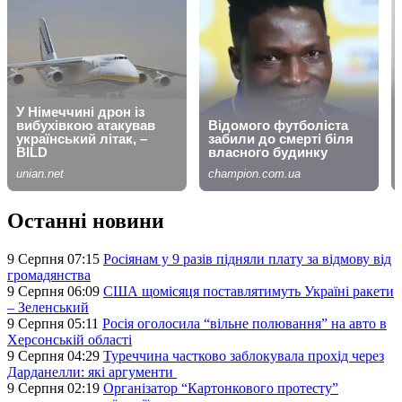
Останні новини
9 Серпня 07:15
Росіянам у 9 разів підняли плату за відмову від
громадянства
9 Серпня 06:09
США щомісяця поставлятимуть Україні ракети
– Зеленський
9 Серпня 05:11
Росія оголосила “вільне полювання” на авто в
Херсонській області
9 Серпня 04:29
Туреччина частково заблокувала прохід через
Дарданелли: які аргументи
9 Серпня 02:19
Організатор “Картонкового протесту”