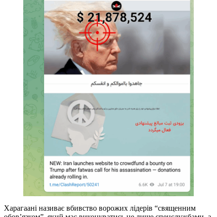
Харагаані називає вбивство ворожих лідерів “священним
обов’язком”, який має виконуватись не лише спецслужбами, а