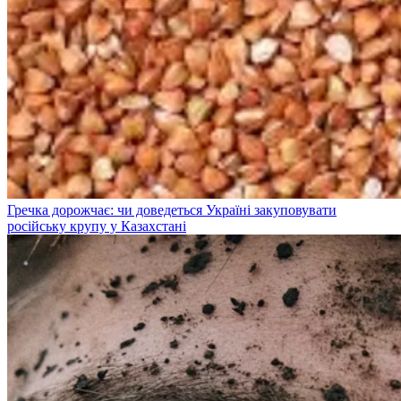
Гречка дорожчає: чи доведеться Україні закуповувати
російську крупу у Казахстані