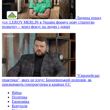
Людина понад
усе: LEROY MERLIN в Україні формує нову стратегію
розвитку – через фокус на людях і довірі
“Європейські
практики”, яких не існує: Броневицький розповів, як
призначають генпрокурора в країнах ЄС
Війна
Політика
Економіка
Корупція