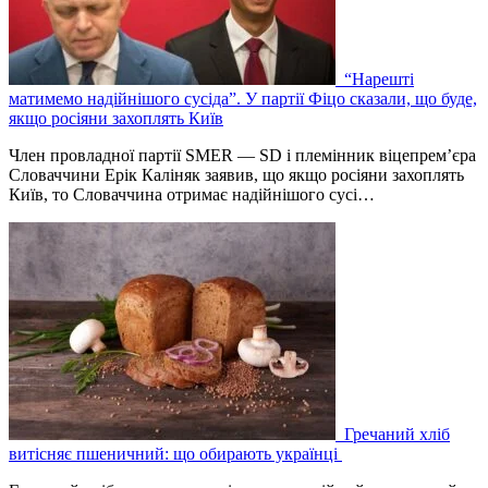
“Нарешті
матимемо надійнішого сусіда”. У партії Фіцо сказали, що буде,
якщо росіяни захоплять Київ
Член провладної партії SMER — SD і племінник віцепрем’єра
Словаччини Ерік Каліняк заявив, що якщо росіяни захоплять
Київ, то Словаччина отримає надійнішого сусі…
Гречаний хліб
витісняє пшеничний: що обирають українці