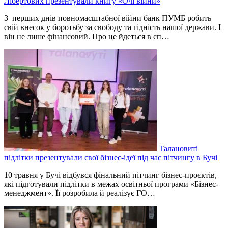
Лібертових презентували книгу «Очі війни»
З перших днів повномасштабної війни банк ПУМБ робить
свій внесок у боротьбу за свободу та гідність нашої держави. І
він не лише фінансовий. Про це йдеться в сп…
Талановиті
підлітки презентували свої бізнес-ідеї під час пітчингу в Бучі
10 травня у Бучі відбувся фінальний пітчинг бізнес-проєктів,
які підготували підлітки в межах освітньої програми «Бізнес-
менеджмент». Її розробила й реалізує ГО…