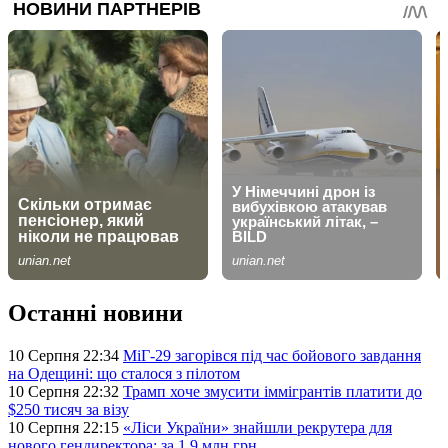
Останні новини
10 Серпня 22:34
МіГ-29 загорівся під час бойового завдання
на Одещині: що сталося з пілотом
10 Серпня 22:32
Трамп хоче змусити іммігрантів платити до
$250 тисяч за візу
10 Серпня 22:15
«Ліси України» знайшли рекрутера для
нового гендиректора: за 1,9 млн грн