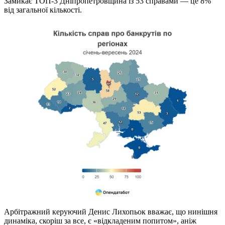
Замикає ТОП-3 Дніпропетровщина із 53 справами — це 8%
від загальної кількості.
Арбітражний керуючий Денис Лихопьок вважає, що нинішня
динаміка, скоріш за все, є «відкладеним попитом», аніж