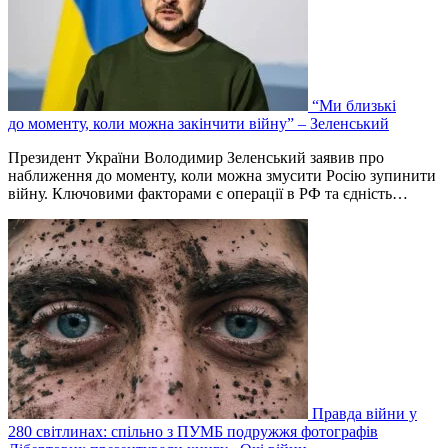
“Ми близькі
до моменту, коли можна закінчити війну” – Зеленський
Президент України Володимир Зеленський заявив про
наближення до моменту, коли можна змусити Росію зупинити
війну. Ключовими факторами є операції в РФ та єдність…
Правда війни у
280 світлинах: спільно з ПУМБ подружжя фотографів