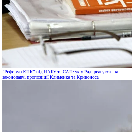
“Реформа КПК” під НАБУ та САП: як у Раді реагують на
законодавчі пропозиції Клименка та Кривоноса