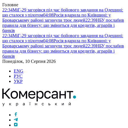
Головне
22:34
МіГ-29 загорівся під час бойового завдання на Одещині:
що сталося з пілотом
04:08
Росія вдарила по Київщині: у
Броварському районі загинули троє людей
22:39
НБУ послабив
правила для бізнесу: що зміниться для кредитів, аграріїв і
банків
22:34
МіГ-29 загорівся під час бойового завдання на Одещині:
що сталося з пілотом
04:08
Росія вдарила по Київщині: у
Броварському районі загинули троє людей
22:39
НБУ послабив
правила для бізнесу: що зміниться для кредитів, аграріїв і
банків
Понеділок, 10 Серпня 2026
ENG
РУС
УКР