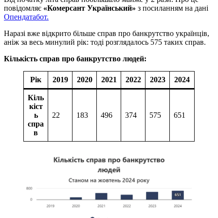
повідомляє
«Комерсант Український»
з посиланням на дані
Опендатабот.
Наразі вже відкрито більше справ про банкрутство українців,
аніж за весь минулий рік: тоді розглядалось 575 таких справ.
Кількість справ про банкрутство людей:
Рік
2019
2020
2021
2022
2023
2024
Кіль
кіст
ь
22
183
496
374
575
651
спра
в