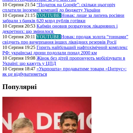
10 Серпня 21:54
“Податок на Google”: скільки цьогоріч
сплатили іноземні компанії до бюджету України
10 Серпня 21:15
YOUTUBE
Новак: лише за липень росіяни
забрали з банків 620 млрд рублів готівки
10 Серпня 20:53
Кабмін оновив розрахунок лікарняних і
декретних: що змінилося
10 Серпня 20:11
YOUTUBE
Новак: продаж золота “тоннами”
свідчить про вичерпання інших ліквідних резервів Росії
10 Серпня 19:25
Горить найбільший нафтохімічний комплекс
РФ: українські дрони подолали понад 2000 км
10 Серпня 19:08
Жінок без дітей пропонують мобілізувати в
Україні: що кажуть у ЦПД
10 Серпня 18:47
«Укрпошта» продаватиме товари «Цитрус»:
як це відбуватиметься
Популярні