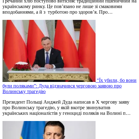
Гречаний хліб поступово витісняє традиційний пшеничний на
українському ринку. Це пов’язано не лише зі смаковими
вподобаннями, а й з турботою про здоров’я. Про…
“Їх убили, бо вони
були поляками”: Дуда відзначився черговою заявою про
Волинську трагедію
Президент Польщі Анджей Дуда написав в Х чергову заяву
про Волинську трагедію, у якій вкотре звинуватив
українських націоналістів у геноциді поляків на Волині п…