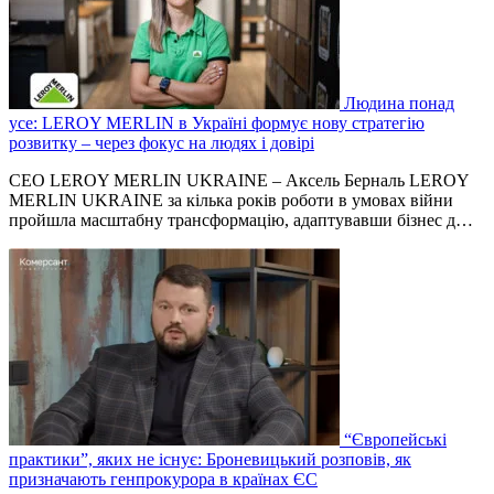
Людина понад
усе: LEROY MERLIN в Україні формує нову стратегію
розвитку – через фокус на людях і довірі
СЕО LEROY MERLIN UKRAINE – Аксель Берналь LEROY
MERLIN UKRAINE за кілька років роботи в умовах війни
пройшла масштабну трансформацію, адаптувавши бізнес д…
“Європейські
практики”, яких не існує: Броневицький розповів, як
призначають генпрокурора в країнах ЄС