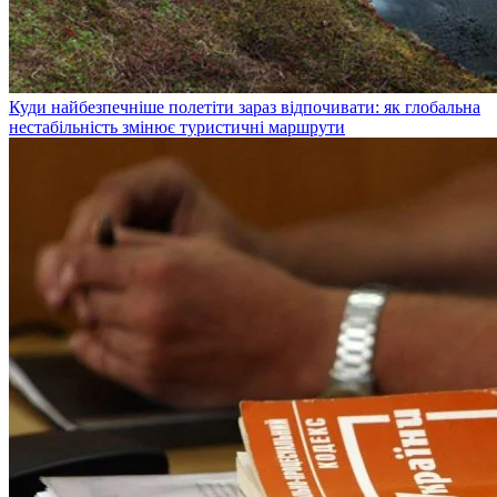
Куди найбезпечніше полетіти зараз відпочивати: як глобальна
нестабільність змінює туристичні маршрути