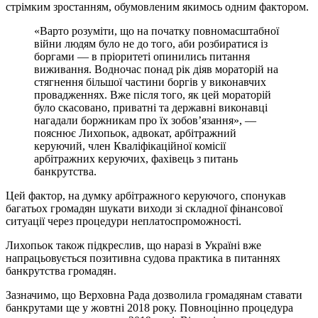
стрімким зростанням, обумовленим якимось одним фактором.
«Варто розуміти, що на початку повномасштабної
війни людям було не до того, аби розбиратися із
боргами — в пріоритеті опинились питання
виживання. Водночас понад рік діяв мораторій на
стягнення більшої частини боргів у виконавчих
провадженнях. Вже після того, як цей мораторій
було скасовано, приватні та державні виконавці
нагадали боржникам про їх зобовʼязання», —
пояснює Лихопьок, адвокат, арбітражний
керуючий, член Кваліфікаційної комісії
арбітражних керуючих, фахівець з питань
банкрутства.
Цей фактор, на думку арбітражного керуючого, спонукав
багатьох громадян шукати виходи зі складної фінансової
ситуації через процедури неплатоспроможності.
Лихопьок також підкреслив, що наразі в Україні вже
напрацьовується позитивна судова практика в питаннях
банкрутства громадян.
Зазначимо, що Верховна Рада дозволила громадянам ставати
банкрутами ще у жовтні 2018 року. Повноцінно процедура