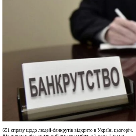
651 справу щодо людей-банкрутів відкрито в Україні цьогоріч.
Від початку літа справ побільшало майже у 2 рази. Про це