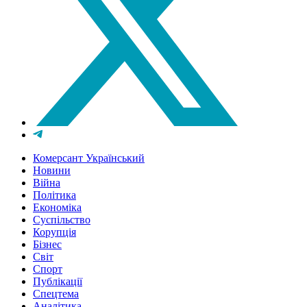
Комерсант Український
Новини
Війна
Політика
Економіка
Суспільство
Корупція
Бізнес
Світ
Спорт
Публікації
Спецтема
Аналітика