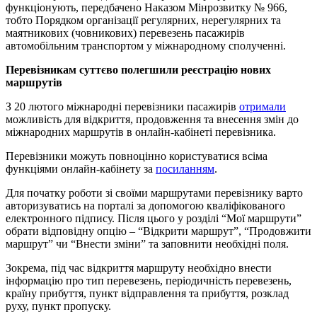
функціонують, передбачено Наказом Мінрозвитку № 966,
тобто Порядком організації регулярних, нерегулярних та
маятникових (човникових) перевезень пасажирів
автомобільним транспортом у міжнародному сполученні.
Перевізникам суттєво полегшили реєстрацію нових
маршрутів
З 20 лютого міжнародні перевізники пасажирів
отримали
можливість для відкриття, продовження та внесення змін до
міжнародних маршрутів в онлайн-кабінеті перевізника.
Перевізники можуть повноцінно користуватися всіма
функціями онлайн-кабінету за
посиланням
.
Для початку роботи зі своїми маршрутами перевізнику варто
авторизуватись на порталі за допомогою кваліфікованого
електронного підпису. Після цього у розділі “Мої маршрути”
обрати відповідну опцію – “Відкрити маршрут”, “Продовжити
маршрут” чи “Внести зміни” та заповнити необхідні поля.
Зокрема, під час відкриття маршруту необхідно внести
інформацію про тип перевезень, періодичність перевезень,
країну прибуття, пункт відправлення та прибуття, розклад
руху, пункт пропуску.