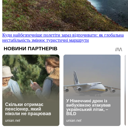
Куди найбезпечніше полетіти зараз відпочивати: як глобальна
нестабільність змінює туристичні маршрути