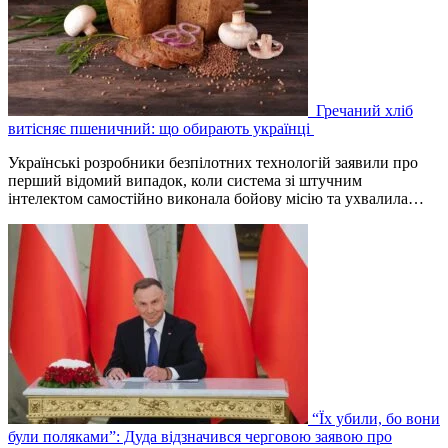
Гречаний хліб
витісняє пшеничний: що обирають українці
Українські розробники безпілотних технологій заявили про
перший відомий випадок, коли система зі штучним
інтелектом самостійно виконала бойову місію та ухвалила…
“Їх убили, бо вони
були поляками”: Дуда відзначився черговою заявою про