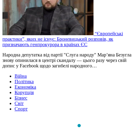
“Європейські
практики”, яких не існує: Броневицький розповів, як
призначають генпрокурора в країнах ЄС
Народна депутатка від партії "Слуга народу" Мар’яна Безугла
знову опинилася в центрі скандалу — цього разу через свій
допис у Facebook щодо загибелі народного…
Війна
Політика
Економіка
Корупція
Бізнес
Світ
Спорт