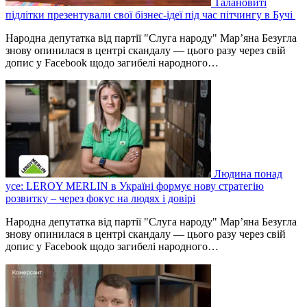
Талановиті
підлітки презентували свої бізнес-ідеї під час пітчингу в Бучі
Народна депутатка від партії "Слуга народу" Мар’яна Безугла
знову опинилася в центрі скандалу — цього разу через свій
допис у Facebook щодо загибелі народного…
Людина понад
усе: LEROY MERLIN в Україні формує нову стратегію
розвитку – через фокус на людях і довірі
Народна депутатка від партії "Слуга народу" Мар’яна Безугла
знову опинилася в центрі скандалу — цього разу через свій
допис у Facebook щодо загибелі народного…