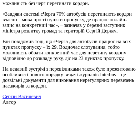
можливість без черг перетинати кордон.
«Завдяки системі єЧерга 70% автобусів перетинають кордон
вчасно – мова про ті пункти пропуску, де працює онлайн-
запис на конкретний час», – зазначав у березні заступник
міністра розвитку громад та територій Сергій Деркач.
Він повідомив тоді, що єЧерга для автобусів працює на всіх
пунктах пропуску – їх 29. Водночас слотування, тобто
можливість обрати конкретний час для перетину кордону
відповідно до розкладу руху, діє на 23 пунктах пропуску.
На недавнй зустрічі з перевізниками також було презентовано
особливості нового порядку видачі журналів Interbus – це
дозвільні документи для виконання нерегулярних перевезень
пасажирів за кордон.
Сергій Василевич
Автор