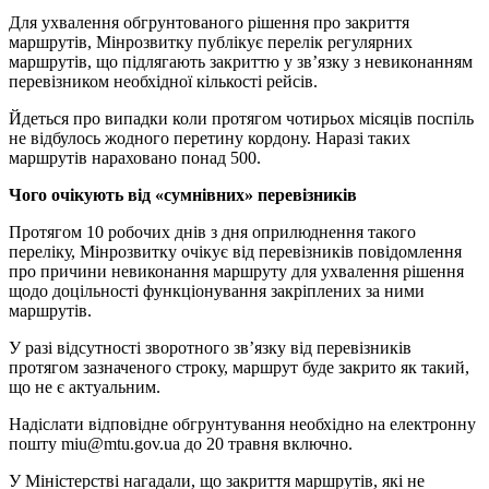
Для ухвалення обгрунтованого рішення про закриття
маршрутів, Мінрозвитку публікує перелік регулярних
маршрутів, що підлягають закриттю у зв’язку з невиконанням
перевізником необхідної кількості рейсів.
Йдеться про випадки коли протягом чотирьох місяців поспіль
не відбулось жодного перетину кордону. Наразі таких
маршрутів нараховано понад 500.
Чого очікують від «сумнівних» перевізників
Протягом 10 робочих днів з дня оприлюднення такого
переліку, Мінрозвитку очікує від перевізників повідомлення
про причини невиконання маршруту для ухвалення рішення
щодо доцільності функціонування закріплених за ними
маршрутів.
У разі відсутності зворотного зв’язку від перевізників
протягом зазначеного строку, маршрут буде закрито як такий,
що не є актуальним.
Надіслати відповідне обгрунтування необхідно на електронну
пошту
miu@mtu.gov.ua
до 20 травня включно.
У Міністерстві нагадали, що закриття маршрутів, які не