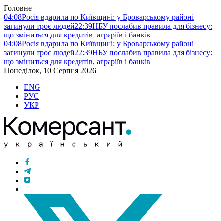
Головне
04:08
Росія вдарила по Київщині: у Броварському районі
загинули троє людей
22:39
НБУ послабив правила для бізнесу:
що зміниться для кредитів, аграріїв і банків
04:08
Росія вдарила по Київщині: у Броварському районі
загинули троє людей
22:39
НБУ послабив правила для бізнесу:
що зміниться для кредитів, аграріїв і банків
Понеділок, 10 Серпня 2026
ENG
РУС
УКР