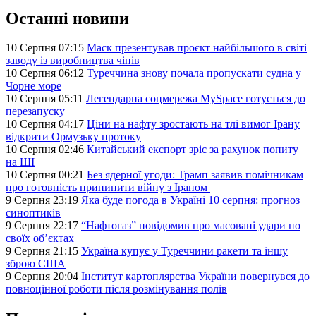
Останні новини
10 Серпня 07:15
Маск презентував проєкт найбільшого в світі
заводу із виробництва чіпів
10 Серпня 06:12
Туреччина знову почала пропускати судна у
Чорне море
10 Серпня 05:11
Легендарна соцмережа MySpace готується до
перезапуску
10 Серпня 04:17
Ціни на нафту зростають на тлі вимог Ірану
відкрити Ормузьку протоку
10 Серпня 02:46
Китайський експорт зріс за рахунок попиту
на ШІ
10 Серпня 00:21
Без ядерної угоди: Трамп заявив помічникам
про готовність припинити війну з Іраном
9 Серпня 23:19
Яка буде погода в Україні 10 серпня: прогноз
синоптиків
9 Серпня 22:17
“Нафтогаз” повідомив про масовані удари по
своїх об’єктах
9 Серпня 21:15
Україна купує у Туреччини ракети та іншу
зброю США
9 Серпня 20:04
Інститут картоплярства України повернувся до
повноцінної роботи після розмінування полів