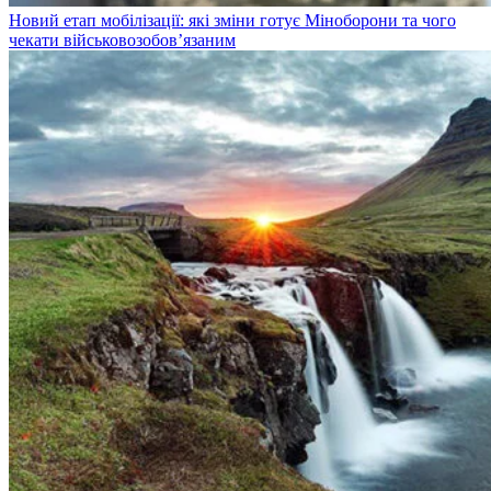
Новий етап мобілізації: які зміни готує Міноборони та чого
чекати військовозобов’язаним