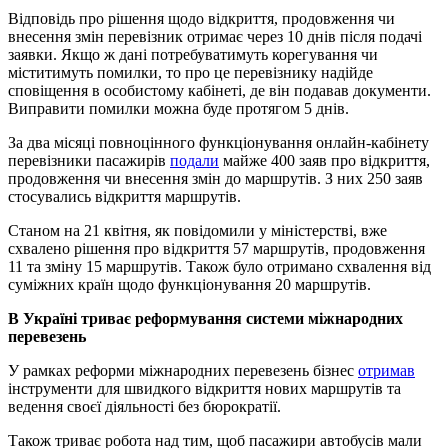
Відповідь про рішення щодо відкриття, продовження чи
внесення змін перевізник отримає через 10 днів після подачі
заявки. Якщо ж дані потребуватимуть корегування чи
міститимуть помилки, то про це перевізнику надійде
сповіщення в особистому кабінеті, де він подавав документи.
Виправити помилки можна буде протягом 5 днів.
За два місяці повноцінного функціонування онлайн-кабінету
перевізники пасажирів
подали
майже 400 заяв про відкриття,
продовження чи внесення змін до маршрутів. З них 250 заяв
стосувались відкриття маршрутів.
Станом на 21 квітня, як повідомили у міністерстві, вже
схвалено рішення про відкриття 57 маршрутів, продовження
11 та зміну 15 маршрутів. Також було отримано схвалення від
суміжних країн щодо функціонування 20 маршрутів.
В Україні триває реформування системи міжнародних
перевезень
У рамках реформи міжнародних перевезень бізнес
отримав
інструменти для швидкого відкриття нових маршрутів та
ведення своєї діяльності без бюрократії.
Також триває робота над тим, щоб пасажири автобусів мали