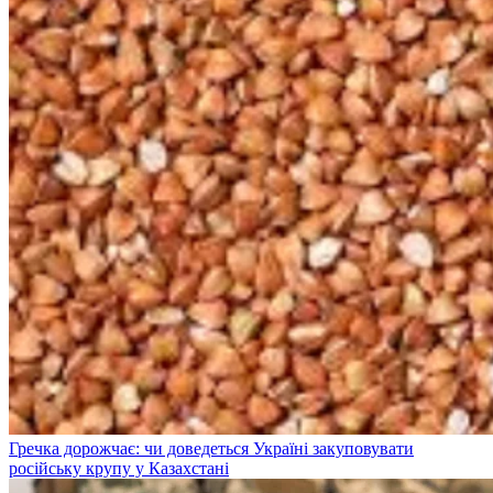
Гречка дорожчає: чи доведеться Україні закуповувати
російську крупу у Казахстані