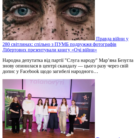
Правда війни у
280 світлинах: спільно з ПУМБ подружжя фотографів
Лібертових презентували книгу «Очі війни»
Народна депутатка від партії "Слуга народу" Мар’яна Безугла
знову опинилася в центрі скандалу — цього разу через свій
допис у Facebook щодо загибелі народного…