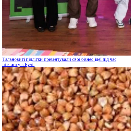
Талановиті підлітки презентували свої бізнес-ідеї під час
пітчингу в Бучі