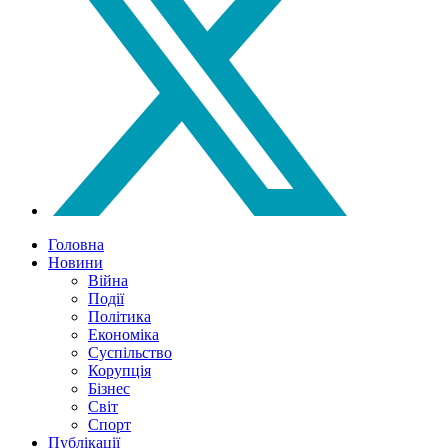
Головна
Новини
Війна
Події
Політика
Економіка
Суспільство
Корупція
Бізнес
Світ
Спорт
Публікації