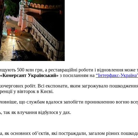
ищують 500 млн грн, а реставраційні роботи і відновлення може 
«Комерсант Український»
з посиланням на
“Інтерфакс-Україна
чергових робіт. Всі експонати, яким загрожувало пошкодження, 
енції у вівторок в Києві.
оловніше, що службам вдалося запобігти проникненню вогню все
 так як влучання відбулося у дах.
, як основних об’єктів, які постраждали, загалом різних пошкодж