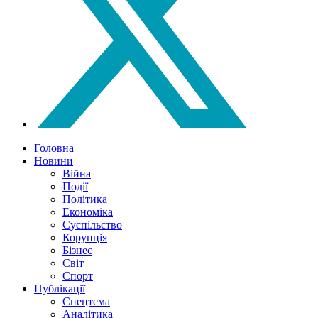
Головна
Новини
Війна
Події
Політика
Економіка
Суспільство
Корупція
Бізнес
Світ
Спорт
Публікації
Спецтема
Аналітика