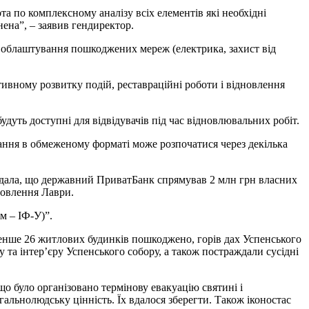
а по комплексному аналізу всіх елементів які необхідні
ена”, – заявив гендиректор.
 і облаштування пошкоджених мереж (електрика, захист від
тивному розвитку подій, реставраційні роботи і відновлення
удуть доступні для відвідувачів під час відновлювальних робіт.
ання в обмеженому форматі може розпочатися через декілька
дала, що державний ПриватБанк спрямував 2 млн грн власних
новлення Лаври.
м – ІФ-У)”.
менше 26 житлових будинків пошкоджено, горів дах Успенського
та інтер’єру Успенського собору, а також постраждали сусідні
о було організовано термінову евакуацію святині і
гальнолюдську цінність. Їх вдалося зберегти. Також іконостас