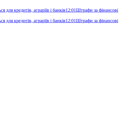
я для кредитів, аграріїв і банків
12:01
Штрафи за фінансові
я для кредитів, аграріїв і банків
12:01
Штрафи за фінансові