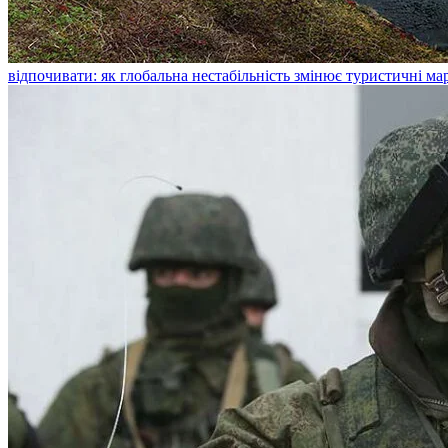
відпочивати: як глобальна нестабільність змінює туристичні м