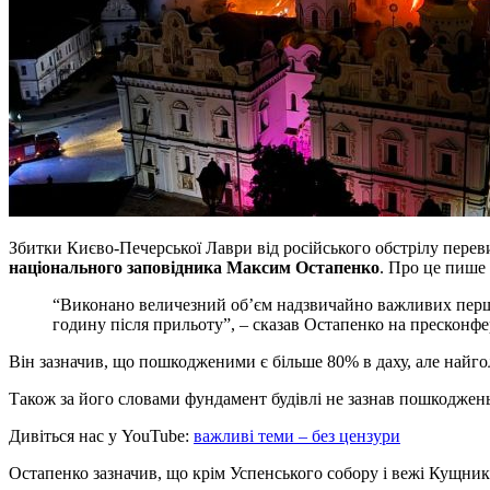
Збитки Києво-Печерської Лаври від російського обстрілу перев
національного заповідника Максим Остапенко
. Про це пише
“Виконано величезний об’єм надзвичайно важливих першо
годину після прильоту”, – сказав Остапенко на пресконфер
Він зазначив, що пошкодженими є більше 80% в даху, але найг
Також за його словами фундамент будівлі не зазнав пошкоджень,
Дивіться нас у YouTube:
важливі теми – без цензури
Остапенко зазначив, що крім Успенського собору і вежі Кущника