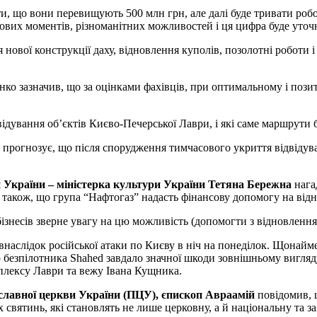
и, що вони перевищують 500 млн грн, але далі буде тривати робот
нових моментів, різноманітних можливостей і ця цифра буде уточн
 нової конструкції даху, відновлення куполів, позолотні роботи
нко зазначив, що за оцінками фахівців, при оптимальному і пози
ідування об’єктів Києво-Печерської Лаври, і які саме маршрути б
 прогнозує, що після спорудження тимчасового укриття відвідув
ки України – міністерка культури України Тетяна Бережна
нага
 також, що група “Нафтогаз” надасть фінансову допомогу на від
бізнесів зверне увагу на цю можливість (допомогти з відновлення
внаслідок російської атаки по Києву в ніч на понеділок. Щонай
 безпілотника Shahed завдало значної шкоди зовнішньому вигляду 
плексу Лаври та вежу Івана Кущника.
славної церкви України (ПЦУ), єпископ Авраамій
повідомив, щ
 святинь, які становлять не лише церковну, а й національну та за