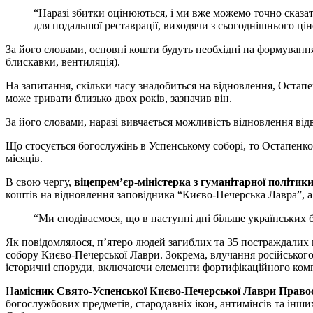
“Наразі збитки оцінюються, і ми вже можемо точно сказат
для подальшої реставрації, виходячи з сьогоднішнього ці
За його словами, основні кошти будуть необхідні на формування
блискавки, вентиляція).
На запитання, скільки часу знадобиться на відновлення, Остапе
може тривати близько двох років, зазначив він.
За його словами, наразі вивчається можливість відновлення відв
Що стосується богослужінь в Успенському соборі, то Остапенко
місяців.
В свою чергу,
віцепрем’єр-міністерка з гуманітарної політи
коштів на відновлення заповідника “Києво-Печерська Лавра”, а
“Ми сподіваємося, що в наступні дні більше українських 
Як повідомлялося, п’ятеро людей загиблих та 35 постраждалих 
собору Києво-Печерської Лаври. Зокрема, влучання російського
історичні споруди, включаючи елементи фортифікаційного ком
Н
амісник Свято-Успенської Києво-Печерської Лаври Право
богослужбових предметів, стародавніх ікон, антимінсів та інших