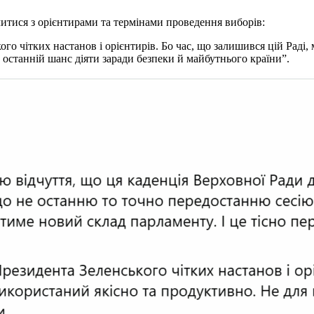
итися з орієнтирами та термінами проведення виборів:
го чітких настанов і орієнтирів. Бо час, що залишився цій Раді
останній шанс діяти заради безпеки й майбутнього країни”.