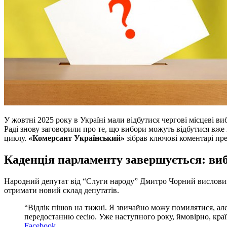
У жовтні 2025 року в Україні мали відбутися чергові місцеві
Раді знову заговорили про те, що вибори можуть відбутися вже в
циклу.
«Комерсант Український»
зібрав ключові коментарі пре
Каденція парламенту завершується: ви
Народний депутат від “Слуги народу” Дмитро Чорний висловив 
отримати новий склад депутатів.
“Відлік пішов на тижні. Я звичайно можу помилятися, ал
передостанню сесію. Уже наступного року, ймовірно, краї
Facebook
.