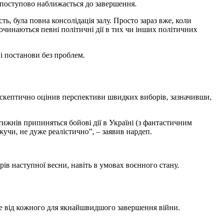
 поступово наближається до завершення.
ь, була повна консолідація залу. Просто зараз вже, коли
очинаються певні політичні дії в тих чи інших політичних
і постанови без проблем.
скептично оцінив перспективи швидких виборів, зазначивши,
 тижнів припиняться бойові дії в Україні (з фантастичним
жучи, не дуже реалістично”, – заявив нардеп.
ів наступної весни, навіть в умовах воєнного стану.
не від кожного для якнайшвидшого завершення війни.