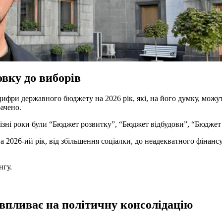
овку до виборів
цифри державного бюджету на 2026 рік, які, на його думку, можут
ачено.
 різні роки були “Бюджет розвитку”, “Бюджет відбудови”, “Бюдже
а 2026-ий рік, від збільшення соціалки, до неадекватного фінан
нгу.
впливає на політичну консолідацію