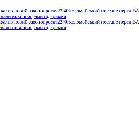
схвалив новий законопроєкт
22:40
Коломойський постане перед ВА
нували нові програми підтримки
схвалив новий законопроєкт
22:40
Коломойський постане перед ВА
нували нові програми підтримки