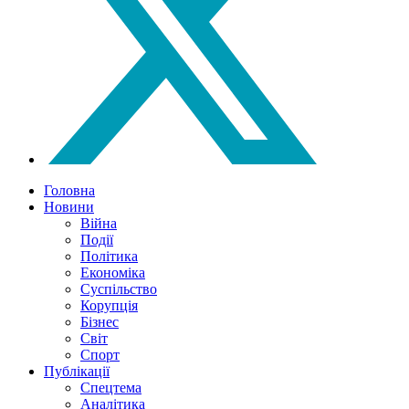
Головна
Новини
Війна
Події
Політика
Економіка
Суспільство
Корупція
Бізнес
Світ
Спорт
Публікації
Спецтема
Аналітика