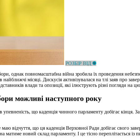
РОЗБІР ВІД
 вибори, однак повномасштабна війна зробила їх проведення неб
 найближчі місяці. Дискусія активізувалася на тлі заяв про заве
дставників влади та опозиції, які ілюструють різні погляди на цю
бори можливі наступного року
упевненість, що каденція чинного парламенту добігає кінця. З
е маю відчуття, що ця каденція Верховної Ради добігає свого з
на матиме новий склад парламенту. І це тісно переплітається із 