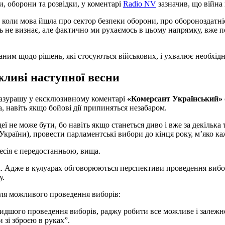
, оборони та розвідки, у коментарі
Radio NV
зазначив, що війна
 коли мова йшла про сектор безпеки оборони, про обороноздатніст
сь не визнає, але фактично ми рухаємось в цьому напрямку, вже п
ним щодо рішень, які стосуються військових, і ухвалює необхідн
жливі наступної весни
Мазурашу у ексклюзивному коментарі
«Комерсант Український»
, навіть якщо бойові дії припиняться незабаром.
ї не може бути, бо навіть якщо станеться диво і вже за декілька
країни), провести парламентські вибори до кінця року, мʼяко ка
есія є передостанньою, вища.
ща. Адже в кулуарах обговорюються перспективи проведення вибор
у.
для можливого проведення виборів:
видшого проведення виборів, раджу робити все можливе і залеж
зі зброєю в руках”.