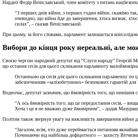
Нардеп Федір Веніславський, член комітету з питань нацбезпеки
“З перших днів війни, з перших годин війни, скажімо так,
очевидно, що війна йде до завершення, хтось визнає, хто
силах”, – сказав Веніславський.
При цьому, за його словами, парламент залишається консолідова
Вибори до кінця року нереальні, але мо
Своєю чергою народний депутат від “Слуги народу” Георгій 
що остання сесія для цього скликання парламенту малоймовірна
Останньою ця сесія для цього скликання парламениу по іде
забезпеченням «залізобетонних» безпекових гарантій для У
Водночас, депутат зазначив, що ймовірність того, що нинішня с
“А ось ймовірність того, що це передостання сесія, – ви
Хоча і це я не вважаю дуже ймовірним”, – додав Мазураш
Політик також звернув увагу на важливість завершення війни 
“Загалом, всім, хто дуже переймається питанням якнайш
Починаючи від найбільш дефіцитного — захисту Вітчизни 