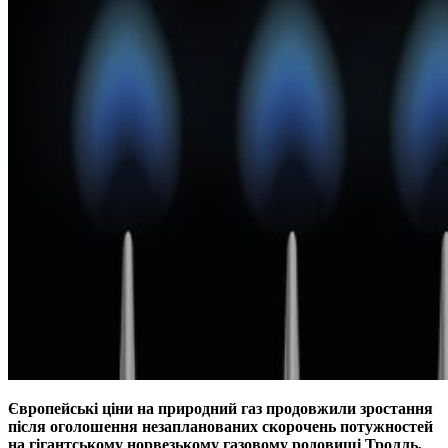
Європейські ціни на природний газ продовжили зростання
після оголошення незапланованих скорочень потужностей
на гігантському норвезькому газовому родовищі Тролль,