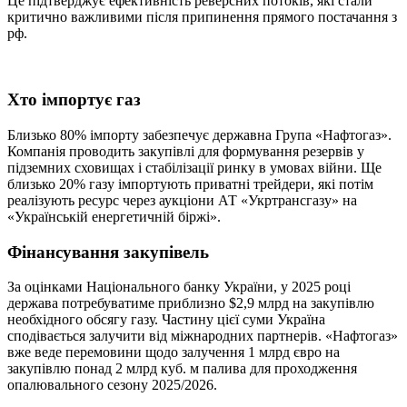
Це підтверджує ефективність реверсних потоків, які стали
критично важливими після припинення прямого постачання з
рф.
Хто імпортує газ
Близько 80% імпорту забезпечує державна Група «Нафтогаз».
Компанія проводить закупівлі для формування резервів у
підземних сховищах і стабілізації ринку в умовах війни. Ще
близько 20% газу імпортують приватні трейдери, які потім
реалізують ресурс через аукціони АТ «Укртрансгазу» на
«Українській енергетичній біржі».
Фінансування закупівель
За оцінками Національного банку України, у 2025 році
держава потребуватиме приблизно $2,9 млрд на закупівлю
необхідного обсягу газу. Частину цієї суми Україна
сподівається залучити від міжнародних партнерів. «Нафтогаз»
вже веде перемовини щодо залучення 1 млрд євро на
закупівлю понад 2 млрд куб. м палива для проходження
опалювального сезону 2025/2026.