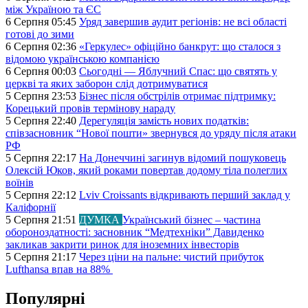
між Україною та ЄС
6 Серпня 05:45
Уряд завершив аудит регіонів: не всі області
готові до зими
6 Серпня 02:36
«Геркулес» офіційно банкрут: що сталося з
відомою українською компанією
6 Серпня 00:03
Сьогодні — Яблучний Спас: що святять у
церкві та яких заборон слід дотримуватися
5 Серпня 23:53
Бізнес після обстрілів отримає підтримку:
Корецький провів термінову нараду
5 Серпня 22:40
Дерегуляція замість нових податків:
співзасновник “Нової пошти» звернувся до уряду після атаки
РФ
5 Серпня 22:17
На Донеччині загинув відомий пошуковець
Олексій Юков, який роками повертав додому тіла полеглих
воїнів
5 Серпня 22:12
Lviv Croissants відкривають перший заклад у
Каліфорнії
5 Серпня 21:51
ДУМКА
Український бізнес – частина
обороноздатності: засновник “Медтехніки” Давиденко
закликав закрити ринок для іноземних інвесторів
5 Серпня 21:17
Через ціни на пальне: чистий прибуток
Lufthansa впав на 88%
Популярні