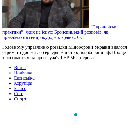
“Європейські
практики”, яких не існує: Броневицький розповів, як
призначають генпрокурора в країнах ЄС
Головному управлінню розвідки Міноборони України вдалося
отримати доступ до серверів міністерства оборони рф. Про це
з посиланням на пресслужбу ГУР МО, передає…
Війна
Політика
Економіка
Корупція
Бізнес
Світ
Спорт