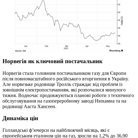
Норвегія як ключовий постачальник
Норвегія стала головним постачальником газу для Європи
після повномасштабного російського вторгнення в Україну.
Але норвезьке родовище Тролль страждає від проблем із
зовнішнім електропостачанням, які розпочалися минулого
тижня. Водночас продовжуються планові роботи з технічного
обслуговування на газопереробному заводі Нюхамна та на
родовищі Ааста Хансеен.
Динаміка цін
Голландські ф’ючерси на найближчий місяць, які є
європейським еталоном цін на газ, зросли на 1,2% до 36,90