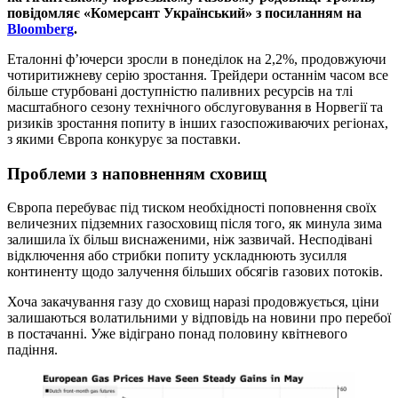
повідомляє
«Комерсант Український»
з посиланням на
Bloomberg
.
Еталонні ф’ючерси зросли в понеділок на 2,2%, продовжуючи
чотиритижневу серію зростання. Трейдери останнім часом все
більше стурбовані доступністю паливних ресурсів на тлі
масштабного сезону технічного обслуговування в Норвегії та
ризиків зростання попиту в інших газоспоживаючих регіонах,
з якими Європа конкурує за поставки.
Проблеми з наповненням сховищ
Європа перебуває під тиском необхідності поповнення своїх
величезних підземних газосховищ після того, як минула зима
залишила їх більш виснаженими, ніж зазвичай. Несподівані
відключення або стрибки попиту ускладнюють зусилля
континенту щодо залучення більших обсягів газових потоків.
Хоча закачування газу до сховищ наразі продовжується, ціни
залишаються волатильними у відповідь на новини про перебої
в постачанні. Уже відіграно понад половину квітневого
падіння.