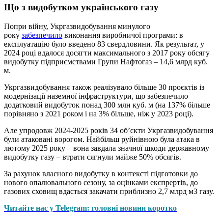
Що з видобутком українського газу
Попри війну, Укргазвидобування минулого
року
забезпечило
виконання виробничої програми: в
експлуатацію було введено 83 свердловини. Як результат, у
2024 році вдалося досягти максимального з 2017 року обсягу
видобутку підприємствами Групи Нафтогаз – 14,6 млрд куб.
м.
Укргазвидобування також реалізувало більше 30 проєктів із
модернізації наземної інфраструктури, що забезпечило
додатковий видобуток понад 300 млн куб. м (на 137% більше
порівняно з 2021 роком і на 3% більше, ніж у 2023 році).
Але упродовж 2024-2025 років 34 об’єкти Укргазвидобування
були атаковані ворогом. Найбільш руйнівною була атака в
лютому 2025 року – вона завдала значної шкоди державному
видобутку газу – втрати сягнули майже 50% обсягів.
За рахунок власного видобутку в контексті підготовки до
нового опалювального сезону, за оцінками експрертів, до
газових сховищ вдасться закачати приблизно 2,7 млрд м3 газу.
Читайте нас у Telegram: головні новини коротко