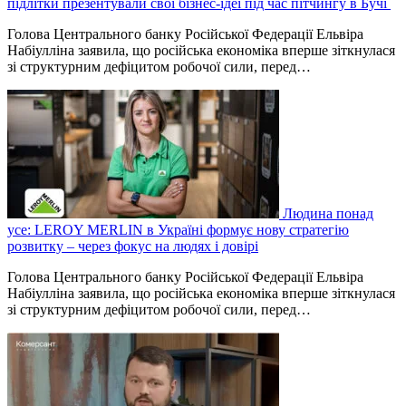
підлітки презентували свої бізнес-ідеї під час пітчингу в Бучі
Голова Центрального банку Російської Федерації Ельвіра
Набіулліна заявила, що російська економіка вперше зіткнулася
зі структурним дефіцитом робочої сили, перед…
Людина понад
усе: LEROY MERLIN в Україні формує нову стратегію
розвитку – через фокус на людях і довірі
Голова Центрального банку Російської Федерації Ельвіра
Набіулліна заявила, що російська економіка вперше зіткнулася
зі структурним дефіцитом робочої сили, перед…