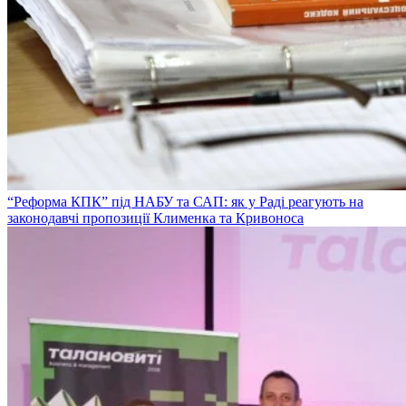
“Реформа КПК” під НАБУ та САП: як у Раді реагують на
законодавчі пропозиції Клименка та Кривоноса