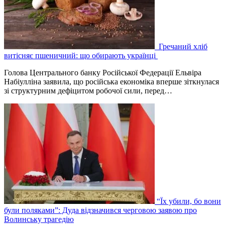
Гречаний хліб
витісняє пшеничний: що обирають українці
Голова Центрального банку Російської Федерації Ельвіра
Набіулліна заявила, що російська економіка вперше зіткнулася
зі структурним дефіцитом робочої сили, перед…
“Їх убили, бо вони
були поляками”: Дуда відзначився черговою заявою про
Волинську трагедію