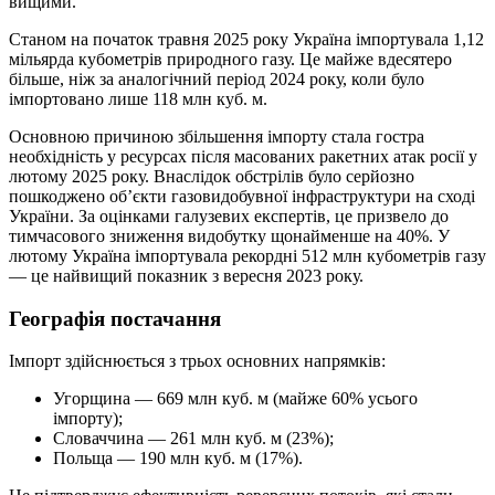
вищими.
Станом на початок травня 2025 року Україна імпортувала 1,12
мільярда кубометрів природного газу. Це майже вдесятеро
більше, ніж за аналогічний період 2024 року, коли було
імпортовано лише 118 млн куб. м.
Основною причиною збільшення імпорту стала гостра
необхідність у ресурсах після масованих ракетних атак росії у
лютому 2025 року. Внаслідок обстрілів було серйозно
пошкоджено об’єкти газовидобувної інфраструктури на сході
України. За оцінками галузевих експертів, це призвело до
тимчасового зниження видобутку щонайменше на 40%. У
лютому Україна імпортувала рекордні 512 млн кубометрів газу
— це найвищий показник з вересня 2023 року.
Географія постачання
Імпорт здійснюється з трьох основних напрямків:
Угорщина — 669 млн куб. м (майже 60% усього
імпорту);
Словаччина — 261 млн куб. м (23%);
Польща — 190 млн куб. м (17%).