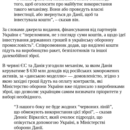
того, щоб оголосити про майбутнє використання
такого механізму. Вони або проведуть власні
інвестиції, або звернуться до Данії, щоб та
інвестувала кошти”, – сказав він.
За словами джерела видання, фінансування від партнерів
України є “переломним, не з погляду суми коштів, а щодо ідеї
інвестування державних грошей в українську оборонну
промисловість”. Співрозмовник додав, що виділені кошти
підуть на виробництво ракет, безпілотників та іншої
далекобійної зброї.
В червні ЄС та Данія узгодили механізм, за яким Данія
керуватиме $ 630 млн доходів від російських заморожених
активів, за «данською моделлю» — домовленістю, згідно з
якою західні гроші йдуть на оплату контрактів, які
Міністерство оборони України вже підписало з виробниками
зброї, що дозволяє українцям самим визначати пріоритети у
виборі необхідного.
“З нашого боку не буде жодних “червоних ліній”,
що обмежують використання цієї зброї”, – сказав
Денніс Віркеліст, який очолює підрозділ, що
опікується допомогою Україні, в Міністерстві
оборони Данії.