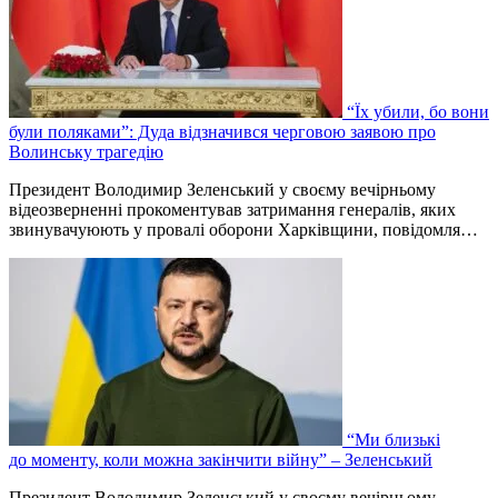
“Їх убили, бо вони
були поляками”: Дуда відзначився черговою заявою про
Волинську трагедію
Президент Володимир Зеленський у своєму вечірньому
відеозверненні прокоментував затримання генералів, яких
звинувачуюють у провалі оборони Харківщини, повідомля…
“Ми близькі
до моменту, коли можна закінчити війну” – Зеленський
Президент Володимир Зеленський у своєму вечірньому