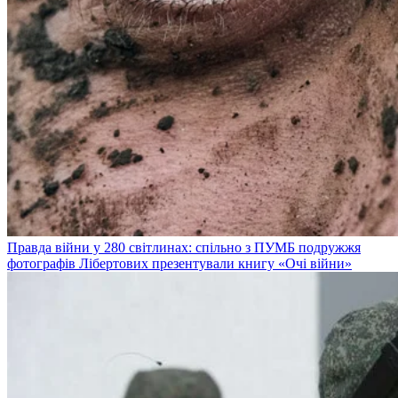
Правда війни у 280 світлинах: спільно з ПУМБ подружжя
фотографів Лібертових презентували книгу «Очі війни»