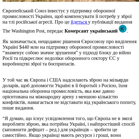
Європейський Союз інвестує у підтримку оборонної
промисловості України, щоб компенсувати її потребу у зброї
на тлі російської агресії. Про це
йдеться
у публікації видання
The Washington Post, передає
Комерсант український
.
Як зазначається, нещодавнє рішення Євросоюзу про виділення
Україні $440 млн на підтримку оборонної промисловості
“знаменує собою значне зрушення” у підході блоку до війни
Росії та підкреслює недоліки оборонного сектору ЄС у
виробництві зброї та боєприпасів.
У той час як Європа і США надсилають зброю на мільярди
доларів, щоб допомогти Україні в її боротьбі з Росією, їхня
національна оборонна промисловість, яка вже давно
орієнтована на міжнародну арену з меншою кількістю
конфліктів, намагається не відставати від українського попиту,
пише видання.
“Я думаю, що існує усвідомлення того, що Європа не в змозі
виробляти зброю, яка потрібна Україні, і найпростіший спосіб
(заповнити дефіцит – ред.) для українців – зробити це
самостійно. Якщо українці мають ресурси і гроші, вони