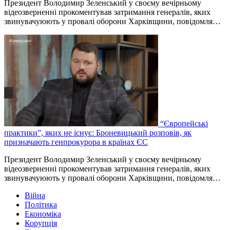
Президент Володимир Зеленський у своєму вечірньому
відеозверненні прокоментував затримання генералів, яких
звинувачуюють у провалі оборони Харківщини, повідомля…
“Європейські
практики”, яких не існує: Броневицький розповів, як
призначають генпрокурора в країнах ЄС
Президент Володимир Зеленський у своєму вечірньому
відеозверненні прокоментував затримання генералів, яких
звинувачуюють у провалі оборони Харківщини, повідомля…
Війна
Політика
Економіка
Корупція