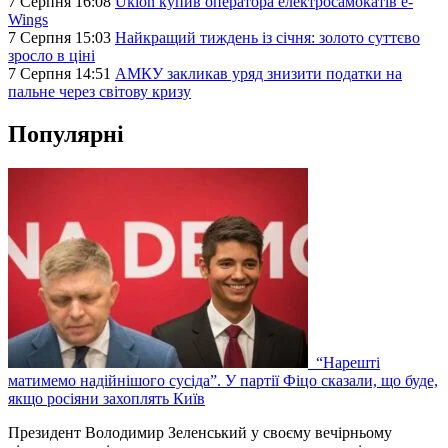
7 Серпня 16:08
Uklon купив оператора електросамокатів e-
Wings
7 Серпня 15:03
Найкращий тиждень із січня: золото суттєво
зросло в ціні
7 Серпня 14:51
АМКУ закликав уряд знизити податки на
пальне через світову кризу
Популярні
“Нарешті
матимемо надійнішого сусіда”. У партії Фіцо сказали, що буде,
якщо росіяни захоплять Київ
Президент Володимир Зеленський у своєму вечірньому