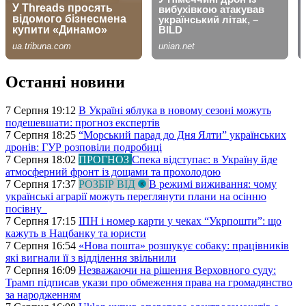
Останні новини
7 Серпня 19:12
В Україні яблука в новому сезоні можуть
подешевшати: прогноз експертів
7 Серпня 18:25
“Морський парад до Дня Ялти” українських
дронів: ГУР розповіли подробиці
7 Серпня 18:02
ПРОГНОЗ
Спека відступає: в Україну йде
атмосферний фронт із дощами та прохолодою
7 Серпня 17:37
РОЗБІР ВІД
В режимі виживання: чому
українські аграрії можуть переглянути плани на осінню
посівну
7 Серпня 17:15
ІПН і номер карти у чеках “Укрпошти”: що
кажуть в Нацбанку та юристи
7 Серпня 16:54
«Нова пошта» розшукує собаку: працівників
які вигнали її з відділення звільнили
7 Серпня 16:09
Незважаючи на рішення Верховного суду:
Трамп підписав укази про обмеження права на громадянство
за народженням