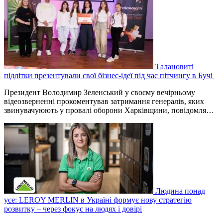
Талановиті
підлітки презентували свої бізнес-ідеї під час пітчингу в Бучі
Президент Володимир Зеленський у своєму вечірньому
відеозверненні прокоментував затримання генералів, яких
звинувачуюють у провалі оборони Харківщини, повідомля…
Людина понад
усе: LEROY MERLIN в Україні формує нову стратегію
розвитку – через фокус на людях і довірі