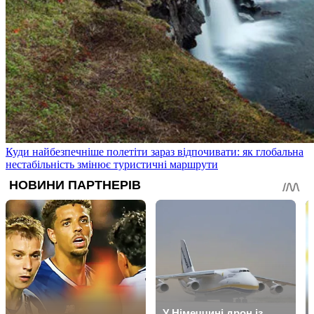
Куди найбезпечніше полетіти зараз відпочивати: як глобальна
нестабільність змінює туристичні маршрути