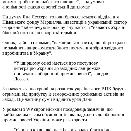
можуть зробити це набагато швидше”, – на умовах
анонімності сказав європейський дипломат.
На думку Яна Лессера, голови брюссельського відділення
Німецького фонду Маршалла, інвестиції в український сектор
озброєнь “забезпечують більшу гнучкість” і “надають Україні
більший потенціал в короткі терміни”.
Однак, за його словами, “важливо зазначити, що ніщо з цього
не замінить широкомасштабного постачання зброї західного
виробництва в Україну”.
“У ширшому сенсі йдеться про поступову
інтеграцію України до західних ланцюжків
постачання оборонної промисловості”, – додав
Лессер.
Зазначається, що гроші на розвиток українського ВПК будуть
отримані від прибутку із заморожених російських активів на
Заході. Ще частину суми виділить уряд Данії.
У розмові з WP європейський посадовець зазначив, що
найближчим часом обсяг коштів, які надходять до оборонної
промисловості України, може різко зрости.
“Є низка країн, які, наскільки я знаю, близькі до